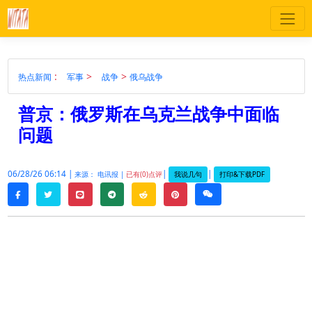
:
>
>
热点新闻
军事
战争
俄乌战争
普京：俄罗斯在乌克兰战争中面临
问题
06/28/26 06:14 |
|
|
我说几句
打印&下载PDF
来源： 电讯报 |
已有(0)点评
twitter
line
telegram
reddit
pinterest
weixin
facebook