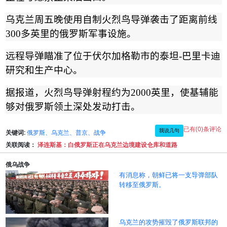
乌克兰周五晚使用自制火烈鸟导弹袭击了距离前线
300
多英里的俄罗斯军事设施。
远程导弹瞄准了位于伏尔加格勒市的泰坦
-
巴里卡迪
研究和生产中心。
据报道，火烈鸟导弹射程约为
2000
英里，使基辅能
够对俄罗斯领土深处发动打击。
已有(0)条评论
我说几句
关键词:
俄罗斯、乌克兰、普京、战争
关联阅读：
泽连斯基：白俄罗斯正在乌克兰边境建设仓库和道路
俄乌战争
有消息称，朝鲜已将一支导弹部队
转移至俄罗斯。
乌克兰的攻势摧毁了俄罗斯联邦的