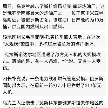
周日，乌克兰袭击了斯拉维扬斯克
-
库班炼油厂，这
是俄罗斯南部最大的炼油厂之一，位于克里米亚半
岛附近，被俄罗斯占领。该炼油厂日产能约为
10
万
桶，供应国内燃料及出口燃料。
该地区州长韦尼亚明
·
孔德拉季耶夫表示，在这次
“
大规模
”
袭击中，多栋房屋被坠落的碎片损坏。
“
克拉斯诺达尔地区遭遇了敌方无人机的大规模攻
击。遗憾的是，有一人遇难，
“
他说。又有一人受
伤。
州长补充说，一条电力线和燃气管道受损。俄罗斯
国防部表示，在最新一轮打击中已拦截了
213
架无
人机。
乌克兰人还袭击了莫斯科东部雅罗斯拉夫尔地区的