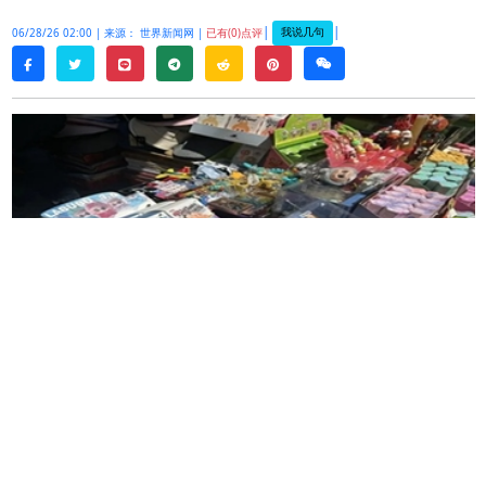
|
|
我说几句
06/28/26 02:00 |
来源： 世界新闻网 |
已有(0)点评
twitter
line
telegram
reddit
pinterest
weixin
facebook
纽约市警
(NYPD)
日前宣布，警方于
25
日
(
周四
)
对
曼哈顿
华埠
(Chinatown)
的
12
家店面展开大规模
突击搜查，一举查获市值高达
1
亿
5000
万元的仿
冒商品，并当场逮捕
17
名涉嫌商标侵权的嫌犯。
这也是今年针对坚尼路
(Canal Street)
一带盗版摊