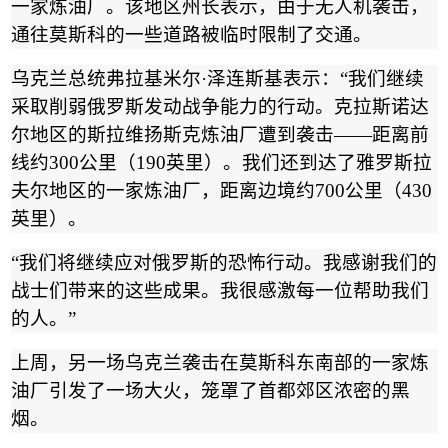
一家炼油厂。该地区州长表示，由于无人机袭击，
通往莫斯科的一些道路被临时限制了交通。
乌克兰总统弗拉基米尔
·
泽连斯基表示：
“
我们继续
采取削弱俄罗斯发动战争能力的行动。克拉斯诺达
尔地区的斯拉维扬斯克炼油厂遭到袭击
——
距离前
线约
300
公里（
190
英里）。我们还到达了雅罗斯拉
夫尔地区的一家炼油厂，距离边境约
700
公里（
430
英里）。
“
我们将继续应对俄罗斯的恐怖行动。我感谢我们的
战士们带来的这些成果。我很感激每一位帮助我们
的人。
”
上周，另一场乌克兰袭击在莫斯科东南部的一家炼
油厂引发了一场大火，笼罩了首都郊区浓密的黑
烟。