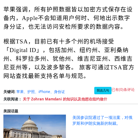
苹果强调，所有护照数据皆以加密方式保存在设
备内，
Apple
不会知道用户何时、何地出示数字
身分证，也无法访问安检所要求的数据内容。
根据
TSA
，目前已有十多个州的机场接受
「
Digital ID
」，包括加州、纽约州、亚利桑纳
州、科罗拉多州、犹他州、维吉尼亚州、
西维吉
尼亚州
等，以及波多黎各。 旅客可通过
TSA
官方
网站查找最新支持名单与规范。
已有(0)条评论
我说几句
关键词:
苹果、护照、iPhone、身份证
关联阅读：
关于 Zohran Mamdani 的知识以及他想在纽约做什
美国话题
美国参议院通过了一项法案，对俄
罗斯和伊朗实施新的制裁。