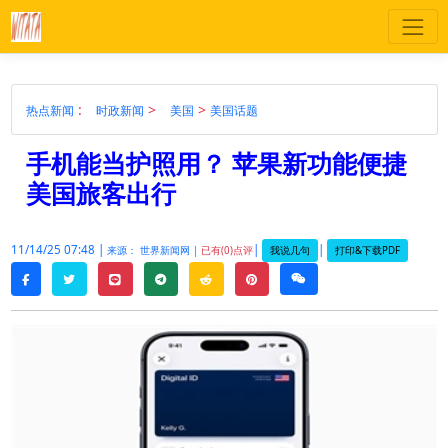
:
>
>
热点新闻
时政新闻
美国
美国话题
手机能当护照用？ 苹果新功能便捷
美国旅客出行
11/14/25 07:48 |
|
|
我说几句
打印&下载PDF
来源： 世界新闻网 |
已有(0)点评
twitter
line
telegram
reddit
pinterest
weixin
facebook