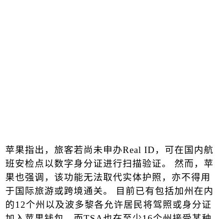
苹果指出，旅客若尚未申办
Real ID
，可在国内航
班安检点以数字身分证进行扫描验证。 然而，苹
果也强调，该功能无法取代实体护照，亦不得用
于国际旅游或跨境通关。 目前已有包括加州在内
的
12
个州以及波多黎各允许居民将驾照或身分证
加入苹果钱包，而
TSA
也在至少
16
个州接受某种