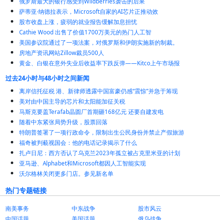
俄罗斯最大的银行感受到Wildberries袭击的后果
萨蒂亚·纳德拉表示，Microsoft自家的AI芯片正推动效
股市收盘上涨，疲弱的就业报告缓解加息担忧
Cathie Wood 出售了价值1700万美元的热门人工智
美国参议院通过了一项法案，对俄罗斯和伊朗实施新的制裁。
房地产资讯网站Zillow裁员500人
黄金、白银在意外失业后收益率下跌反弹——Kitco上午市场报
过去24小时与48小时之间新闻
离岸信托征税 港、新律师透露中国富豪仍感“震惊”并急于筹现
美对由中国主导的芯片和太阳能加征关税
马斯克要盖Terafab晶圆厂首期砸168亿元 还要自建发电
随着中东紧张局势升级，股票回落
特朗普签署了一项行政命令，限制出生公民身份并禁止产假旅游
福奇被判藐视国会：他的电话记录揭示了什么
扎卢日尼：西方否认了乌克兰2023年孤立被占克里米亚的计划
亚马逊、Alphabet和Microsoft都因人工智能实现
沃尔格林关闭更多门店。参见新名单
热门专题链接
南美事务
中东战争
股市风云
中国话题
美国话题
俄乌战争