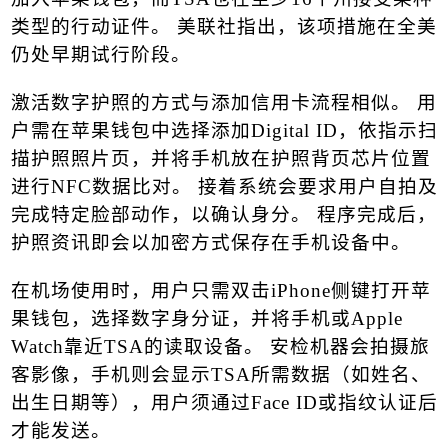
类型的行动证件。 美联社指出，该项措施在全美
仍处早期试行阶段。
激活数字护照的方式与添加信用卡流程相似。 用
户需在苹果钱包中选择添加
Digital ID
，依指示扫
描护照照片页，并将手机放在护照背页芯片位置
进行
NFC
数据比对。 接着系统会要求用户自拍及
完成特定脸部动作，以确认身分。 程序完成后，
护照资讯即会以加密方式保存在手机设备中。
在机场使用时，用户只需双击
iPhone
侧键打开苹
果钱包，选择数字身分证，并将手机或
Apple
Watch
靠近
TSA
的读取设备。 安检机器会拍摄旅
客影像，手机则会显示
TSA
所需数据（如姓名、
出生日期等），用户须通过
Face ID
或指纹认证后
才能发送。