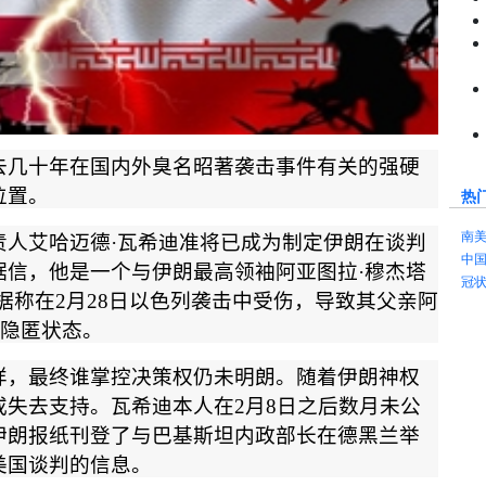
去几十年在国内外臭名昭著袭击事件有关的强硬
位置。
热
南
责人艾哈迈德
·
瓦希迪准将已成为制定伊朗在谈判
中
据信，他是一个与伊朗最高领袖阿亚图拉
·
穆杰塔
冠
据称在
2
月
28
日以色列袭击中受伤，导致其父亲阿
隐匿状态。
样，最终谁掌控决策权仍未明朗。随着伊朗神权
或失去支持。瓦希迪本人在
2
月
8
日之后数月未公
伊朗报纸刊登了与巴基斯坦内政部长在德黑兰举
美国谈判的信息。