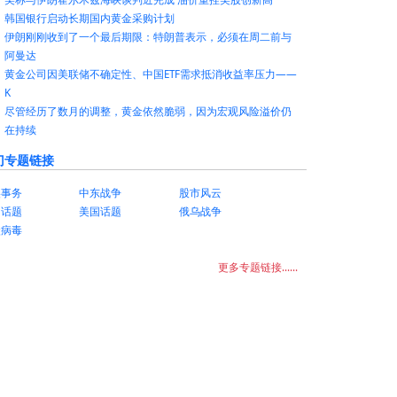
韩国银行启动长期国内黄金采购计划
伊朗刚刚收到了一个最后期限：特朗普表示，必须在周二前与
阿曼达
黄金公司因美联储不确定性、中国ETF需求抵消收益率压力——
K
尽管经历了数月的调整，黄金依然脆弱，因为宏观风险溢价仍
在持续
门专题链接
美事务
中东战争
股市风云
国话题
美国话题
俄乌战争
状病毒
更多专题链接......