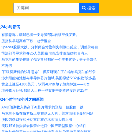
搜索
24小时新闻
有消息称，朝鲜已将一支导弹部队转移至俄罗斯。
股指从早期高点下跌，趋于混合
SpaceX股票大跌。分析师会对盈利失利做出反应，调整价格目
司法部再寻求剥夺25人美国籍 包括安排假结婚的台湾人
乌克兰的攻势摧毁了俄罗斯联邦的一个主要优势：甚至普京也
不再假
“打破莫斯科的战斗意志”：俄罗斯现在正在输给乌克兰的战争
涉太阳能电池板与半导体芯片领域 美国拟借“232条款”设多晶
黄金上涨至4200美元，软弱ADP冷却了加息押注——Kitc
境外收入征税 知情人士称一些案例中倒查跨度超过25年
24小时与48小时之间新闻
AMD预测收入将高于AI芯片需求的预期，但股价下跌
乌克兰不断在俄罗斯上空布满无人机，普京面临明显的问题
股因强劲财报和推动重启霍尔木兹而大幅上涨
美联邦通信委员会拟禁止进口中国产新型数据中心组件
美称与伊朗霍尔木兹海峡谈判近完成 油价重挫美股创新高