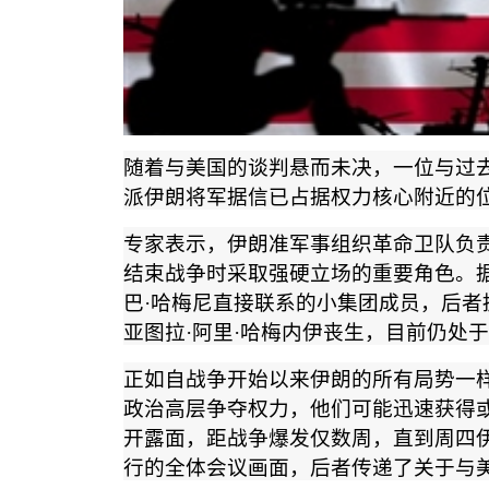
随着与美国的谈判悬而未决，一位与过
派伊朗将军据信已占据权力核心附近的
专家表示，伊朗准军事组织革命卫队负
结束战争时采取强硬立场的重要角色。
巴
·
哈梅尼直接联系的小集团成员，后者
亚图拉
·
阿里
·
哈梅内伊丧生，目前仍处于
正如自战争开始以来伊朗的所有局势一
政治高层争夺权力，他们可能迅速获得
开露面，距战争爆发仅数周，直到周四
行的全体会议画面，后者传递了关于与