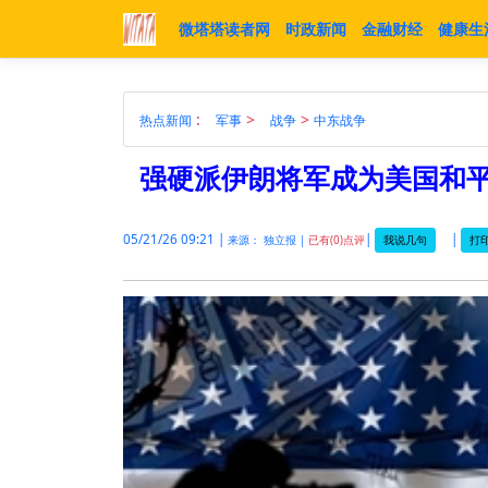
微塔塔读者网
时政新闻
金融财经
健康生
:
>
>
热点新闻
军事
战争
中东战争
强硬派伊朗将军成为美国和
05/21/26 09:21 |
|
|
我说几句
打印
来源： 独立报 |
已有(0)点评