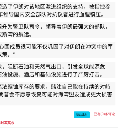
塑造了伊朗对该地区激进组织的支持，被指控参
年领导国内安全部队对抗议者进行血腥镇压。
提升为警卫队司令，领导着伊朗最强大的部队，
波斯湾的航运。
心圈成员很可能不仅巩固了对伊朗在冲突中的军
政策。
”
峡，阻断石油和天然气出口，引发全球能源危
石油设施、酒店和基础设施进行了严厉打击。
高浓缩铀库存的要求，赌注自己能在持续的对峙
朗普会不愿意恢复可能对海湾盟友造成更大损害
已有(0)条评论
我说几句
解封霍莫兹