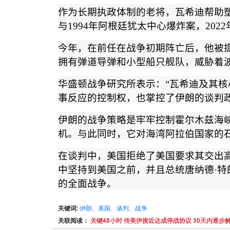
作为长期执政体制的老将，瓦希迪帮助
与
1994
年阿根廷犹太中心爆炸案，
2022
今年，在前任在战争初期阵亡后，他被
拥有弹道导弹和小型船只舰队，威胁着
华盛顿战争研究所表示：
“
瓦希迪及其核
事反应的控制权，也掌控了伊朗的谈判
伊朗的战争策略是牢牢控制霍尔木兹海
机。与此同时，它对海湾阿拉伯国家的
在谈判中，美国拒绝了美国要求其交出
中坚持到美国之前，并且总统唐纳德
·
特
的全面战争。
关键词:
伊朗、美国、谈判、战争
关联阅读：
关键48小时 传美伊接近达成停战协议 30天内逐步