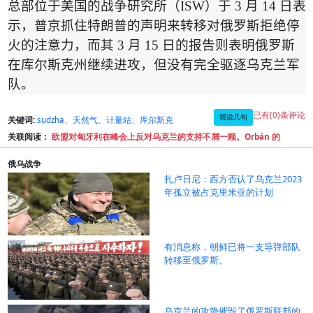
总部位于美国的战争研究所
（
ISW
）
于
3
月
14
日表
示，普京抓住特朗普的声明来转移对俄罗斯拒绝停
火的注意力，而其
3
月
15
日的报告则表明俄罗斯
在库尔斯克州继续进攻，但没有完全驱逐乌克兰军
队。
已有(0)条评论
我说几句
关键词:
sudzha、天然气、计量站、库尔斯克
关联阅读：
欧盟对匈牙利在峰会上反对乌克兰的支持不屑一顾。Orbán 的
俄乌战争
扎卢日尼：西方否认了乌克兰2023
年孤立被占克里米亚的计划
有消息称，朝鲜已将一支导弹部队
转移至俄罗斯。
乌克兰的攻势摧毁了俄罗斯联邦的