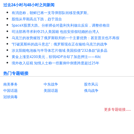
过去24小时与48小时之间新闻
有消息称，朝鲜已将一支导弹部队转移至俄罗斯。
股指从早期高点下跌，趋于混合
SpaceX股票大跌。分析师会对盈利失利做出反应，调整价格目
司法部再寻求剥夺25人美国籍 包括安排假结婚的台湾人
乌克兰的攻势摧毁了俄罗斯联邦的一个主要优势：甚至普京也不再假
“打破莫斯科的战斗意志”：俄罗斯现在正在输给乌克兰的战争
涉太阳能电池板与半导体芯片领域 美国拟借“232条款”设多晶
黄金上涨至4200美元，软弱ADP冷却了加息押注——Kitc
境外收入征税 知情人士称一些案例中倒查跨度超过25年
热门专题链接
南美事务
中东战争
股市风云
中国话题
美国话题
俄乌战争
冠状病毒
更多专题链接......