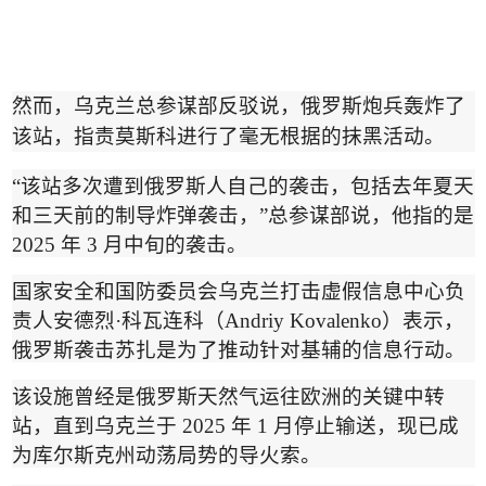
然而，乌克兰总参谋部反驳说，俄罗斯炮兵轰炸了
该站，指责莫斯科进行了毫无根据的抹黑活动。
“
该站多次遭到俄罗斯人自己的袭击，包括去年夏天
和三天前的制导炸弹袭击，
”
总参谋部说，他指的是
2025
年
3
月中旬的袭击。
国家安全和国防委员会乌克兰打击虚假信息中心负
责人安德烈
·
科瓦连科
（
Andriy Kovalenko
）
表示，
俄罗斯袭击苏扎是为了推动针对基辅的信息行动。
该设施曾经是俄罗斯天然气运往欧洲的关键中转
站，直到乌克兰于
2025
年
1
月停止输送，现已成
为库尔斯克州动荡局势的导火索。