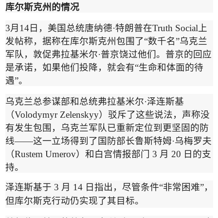
库尔斯克州的情况
3
月
14
日，美国总统唐纳德
·
特朗普在
Truth Social
上
发帖称，据称在库尔斯克州包围了
“
数千名
”
乌克兰
军队，敦促弗拉基米尔
·
普京饶过他们。普京的回应
是承诺，如果他们投降，就会有
“
生命和体面的待
遇
”
。
乌克兰总参谋部和总统弗拉基米尔
·
泽连斯基
（
Volodymyr Zelenskyy
）
驳斥了这些说法，声称没
有发生包围，乌克兰军队已重新定位到更坚固的防
线
——
这一立场得到了国防部长鲁斯特姆
·
乌梅罗夫
（
Rustem Umerov
）
和白宫情报部门
3
月
20
日的支
持。
泽连斯基于
3
月
14
日指出，尽管条件
“
非常困难
”
，
但库尔斯克行动仍实现了其目标。