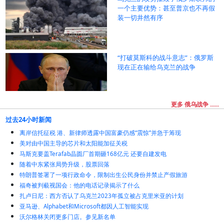
一个主要优势：甚至普京也不再假
装一切井然有序
“打破莫斯科的战斗意志”：俄罗斯
现在正在输给乌克兰的战争
更多 俄乌战争 ......
过去24小时新闻
离岸信托征税 港、新律师透露中国富豪仍感“震惊”并急于筹现
美对由中国主导的芯片和太阳能加征关税
马斯克要盖Terafab晶圆厂首期砸168亿元 还要自建发电
随着中东紧张局势升级，股票回落
特朗普签署了一项行政命令，限制出生公民身份并禁止产假旅游
福奇被判藐视国会：他的电话记录揭示了什么
扎卢日尼：西方否认了乌克兰2023年孤立被占克里米亚的计划
亚马逊、Alphabet和Microsoft都因人工智能实现
沃尔格林关闭更多门店。参见新名单