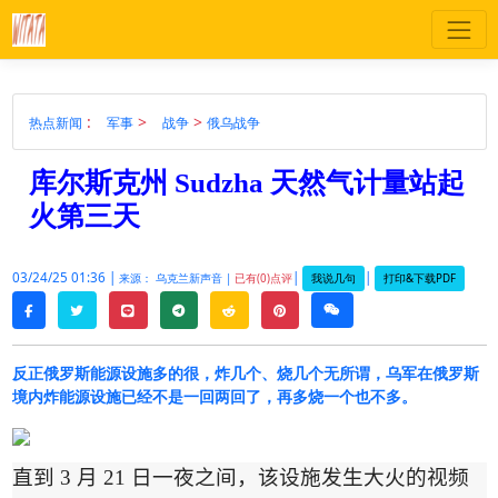
:
>
>
热点新闻
军事
战争
俄乌战争
库尔斯克州 Sudzha 天然气计量站起
火第三天
03/24/25 01:36 |
|
|
我说几句
打印&下载PDF
来源： 乌克兰新声音 |
已有(0)点评
twitter
line
telegram
reddit
pinterest
weixin
facebook
反正俄罗斯能源设施多的很，炸几个、烧几个无所谓，乌军在俄罗斯
境内炸能源设施已经不是一回两回了，再多烧一个也不多。
直到
3
月
21
日一夜之间，该设施发生大火的视频