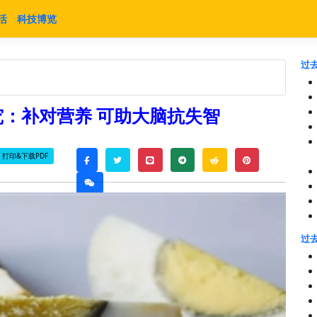
活
科技博览
过去
：补对营养 可助大脑抗失智
打印&下载PDF
twitter
line
telegram
reddit
pinterest
facebook
weixin
过去