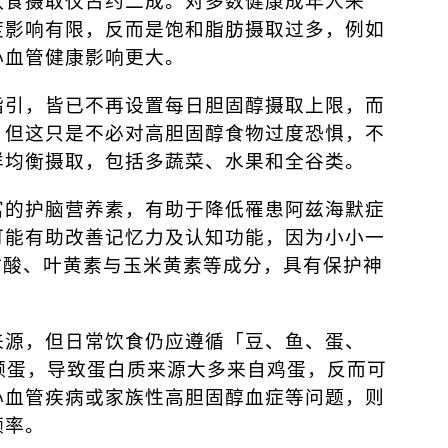
饮食摄取仅占约二成。对多数健康成年人来
度影响有限，反而是饱和脂肪摄取过多，例如
心血管健康影响更大。
指引，皆已不再设置每日胆固醇摄取上限，而
。但这只是不必对高胆固醇食物过度恐惧，不
样均衡摄取，包括多蔬菜、水果和全谷类。
富的护脑营养素，有助于降低罹患阿兹海默症
可能有助改善记忆力及认知功能，因为小小一
肪酸、叶黄素与玉米黄素等成分，具有保护神
来源，但日常饮食仍应遵循「豆、鱼、蛋、
颗蛋，导致蛋白质来源大多来自鸡蛋，反而可
心血管疾病或家族性高胆固醇血症等问题，则
频率。