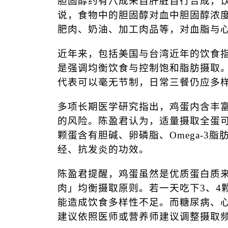
胆固醇约有八成来自肝脏自行合成，
说，食物中的胆固醇对血中胆固醇浓
肥肉、奶油、加工肉品等，对血脂与
近年来，包括美国与台湾近年的饮食
是强调均衡饮食与控制饱和脂肪摄取
代表可以毫无节制，日常三餐仍应多
多项长期医学研究指出，鸡蛋内含丰
的风险。陈盈君认为，适量摄取全蛋
颗蛋含有胆碱、卵磷脂、
Omega-3
脂
经、抗发炎的功效。
陈盈君提醒，鸡蛋虽然是优质蛋白质
肉」均衡摄取原则。若一天吃下
3
、
4
能造成饮食多样性不足。而糖尿病、
建议依照医师或营养师建议调整摄取