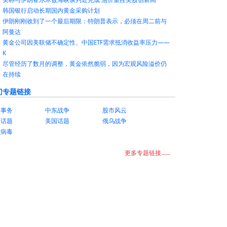
韩国银行启动长期国内黄金采购计划
伊朗刚刚收到了一个最后期限：特朗普表示，必须在周二前与
阿曼达
黄金公司因美联储不确定性、中国ETF需求抵消收益率压力——
K
尽管经历了数月的调整，黄金依然脆弱，因为宏观风险溢价仍
在持续
门专题链接
美事务
中东战争
股市风云
国话题
美国话题
俄乌战争
状病毒
更多专题链接......