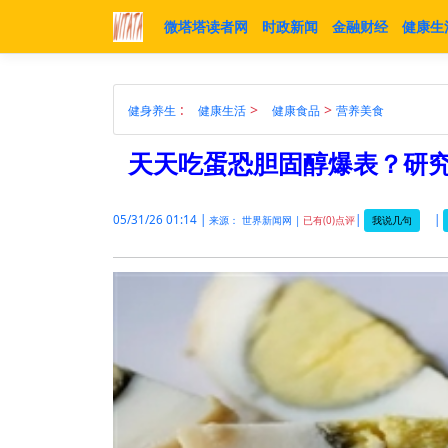
微塔塔读者网
时政新闻
金融财经
健康生
:
>
>
健身养生
健康生活
健康食品
营养美食
天天吃蛋恐胆固醇爆表？研究
05/31/26 01:14 |
|
|
我说几句
来源： 世界新闻网 |
已有(0)点评