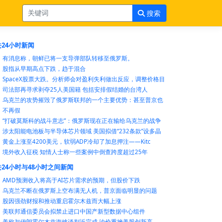
搜索
24小时新闻
有消息称，朝鲜已将一支导弹部队转移至俄罗斯。
股指从早期高点下跌，趋于混合
SpaceX股票大跌。分析师会对盈利失利做出反应，调整价格目
司法部再寻求剥夺25人美国籍 包括安排假结婚的台湾人
乌克兰的攻势摧毁了俄罗斯联邦的一个主要优势：甚至普京也
不再假
“打破莫斯科的战斗意志”：俄罗斯现在正在输给乌克兰的战争
涉太阳能电池板与半导体芯片领域 美国拟借“232条款”设多晶
黄金上涨至4200美元，软弱ADP冷却了加息押注——Kitc
境外收入征税 知情人士称一些案例中倒查跨度超过25年
24小时与48小时之间新闻
AMD预测收入将高于AI芯片需求的预期，但股价下跌
乌克兰不断在俄罗斯上空布满无人机，普京面临明显的问题
股因强劲财报和推动重启霍尔木兹而大幅上涨
美联邦通信委员会拟禁止进口中国产新型数据中心组件
美称与伊朗霍尔木兹海峡谈判近完成 油价重挫美股创新高