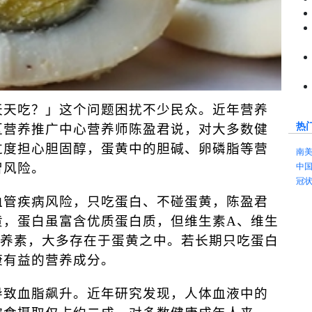
天天吃？」这个问题困扰不少民众。近年营养
热
区营养推广中心营养师陈盈君说，对大多数健
过度担心胆固醇，蛋黄中的胆碱、卵磷脂等营
南
中
智风险。
冠
血管疾病
风险，只吃蛋白、不碰蛋黄，陈盈君
黄，蛋白虽富含优质蛋白质，但维生素
A
、维生
养素，大多存在于蛋黄之中。若长期只吃蛋白
康有益的营养成分。
导致血脂飙升。近年研究发现，人体血液中的