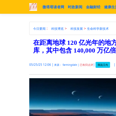
微塔塔读者网
时政新闻
金融财经
健康生
:
>
>
今日要闻
科技博览
科技发展
生命科学新技术
在距离地球 120 亿光年的
库，其中包含 140,000 
05/25/25 12:06 |
|
|
我说几句
来源： farmingdale |
已有(0)点评