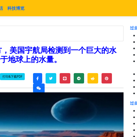
活
科技博览
过去
地方，美国宇航局检测到一个巨大的水
万亿倍于地球上的水量。
打印&下载PDF
twitter
line
telegram
reddit
pinterest
facebook
weixin
过去