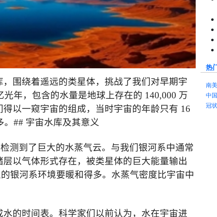
热
库，围绕着遥远的类星体，挑战了我们对早期宇
南
亿光年，包含的水量是地球上存在的
140,000
万
中
冠
们得以一窥宇宙的组成，当时宇宙的年龄只有
16
多。
##
宇宙水库及其意义
围检测到了巨大的水蒸气云。与我们银河系中通常
储层以气体形式存在，被类星体的巨大
能量
输出
型的银河系环境要暖和得多。水蒸气密度比宇宙中
成水的时间表。科学家们以前认为，水在宇宙进