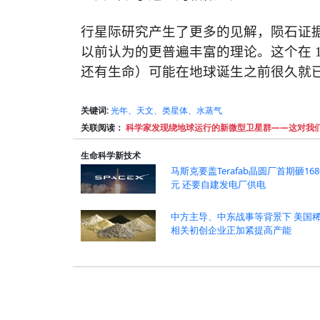
行星际研究产生了更多的见解，
陨石证
以前认为的更普遍丰富的理论。这个在
还有生命）可能在地球诞生之前很久就
关键词:
光年、天文、类星体、水蒸气
关联阅读：
科学家发现绕地球运行的新微型卫星群——这对我
生命科学新技术
马斯克要盖Terafab晶圆厂首期砸16
元 还要自建发电厂供电
中方主导、中东战事等背景下 美国
相关初创企业正加紧提高产能