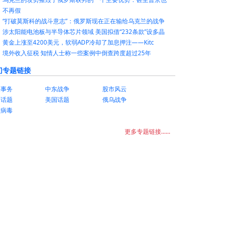
不再假
“打破莫斯科的战斗意志”：俄罗斯现在正在输给乌克兰的战争
涉太阳能电池板与半导体芯片领域 美国拟借“232条款”设多晶
黄金上涨至4200美元，软弱ADP冷却了加息押注——Kitc
境外收入征税 知情人士称一些案例中倒查跨度超过25年
门专题链接
美事务
中东战争
股市风云
国话题
美国话题
俄乌战争
状病毒
更多专题链接......