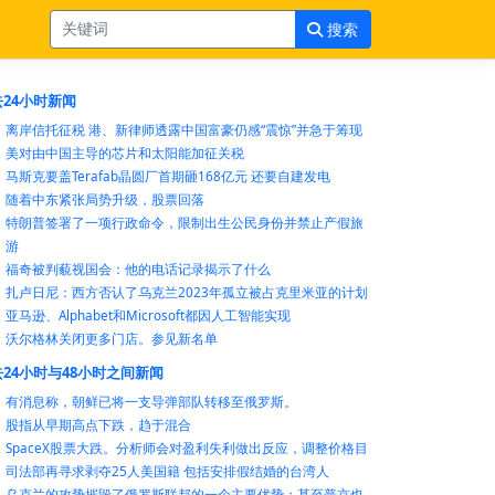
搜索
24小时新闻
离岸信托征税 港、新律师透露中国富豪仍感“震惊”并急于筹现
美对由中国主导的芯片和太阳能加征关税
马斯克要盖Terafab晶圆厂首期砸168亿元 还要自建发电
随着中东紧张局势升级，股票回落
特朗普签署了一项行政命令，限制出生公民身份并禁止产假旅
游
福奇被判藐视国会：他的电话记录揭示了什么
扎卢日尼：西方否认了乌克兰2023年孤立被占克里米亚的计划
亚马逊、Alphabet和Microsoft都因人工智能实现
沃尔格林关闭更多门店。参见新名单
24小时与48小时之间新闻
有消息称，朝鲜已将一支导弹部队转移至俄罗斯。
股指从早期高点下跌，趋于混合
SpaceX股票大跌。分析师会对盈利失利做出反应，调整价格目
司法部再寻求剥夺25人美国籍 包括安排假结婚的台湾人
乌克兰的攻势摧毁了俄罗斯联邦的一个主要优势：甚至普京也