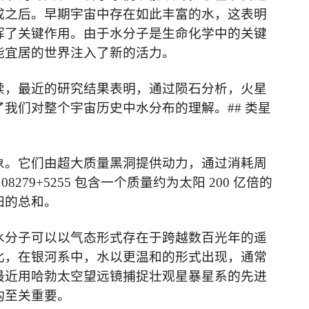
成之后。早期宇宙中存在如此丰富的水，这表明
挥了关键作用。由于水分子是生命化学中的关键
能宜居的世界注入了新的活力。
续，最近的研究结果表明
，通过陨石分析，火星
了我们对整个宇宙历史中水分布的理解。
##
类星
象。它们由超大质量黑洞提供动力，通过消耗周
08279+5255
包含一个质量约为太阳
200
亿倍的
阳的总和。
水分子可以以气态形式存在于跨越数百光年的遥
比，在银河系中，水以更温和的形式出现，通常
最近
用哈勃太空望远镜捕捉壮观星暴星系
的先进
构至关重要。