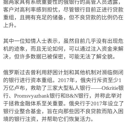
据两家具有系统重要性的俄银行的高管人员透露，
客户对高利率感到担忧，尽管银行目前正进行贷款
重组，且拥有充足的储备，但不良贷款的比例仍在
上升。
其中一位知情人士表示，虽然目前几乎没有出现危
机的迹象，而且无论如何，可以通过注入资金来解
决，但许多数据已被保密，可能无法了解全貌。
俄罗斯过去曾利用舒困计划和其他机制对濒临倒闭
的银行进行资本重组。
2017
年，俄央行斥资至少
1
万亿卢布，救助了三家大型私人银行
——
Otkritie
银
行、
Promsvyazbank
银行和
B&N
银行，并称此举对
于拯救金融体系至关重要。俄央行于
2017
年设立了
银行业整合基金，旨在向那些因不良贷款而陷入困
境的银行注资，并帮助它们恢复活力。