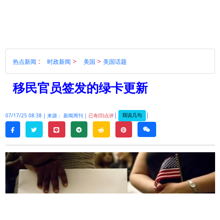
:
>
>
热点新闻
时政新闻
美国
美国话题
移民官员签发的绿卡更新
|
|
我说几句
07/17/25 08:38 |
来源： 新闻周刊 |
已有(0)点评
twitter
line
telegram
reddit
pinterest
weixin
facebook