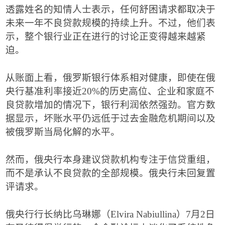
透露姓名的知情人士表示，任何舒困请求都取决于
未来一年不良贷款规模的持续上升。不过，他们表
示，整个银行业正在进行的讨论正变得越来越紧
迫。
从账面上看，俄罗斯银行体系相对健康，即使在俄
央行基准利率接近
20%
的历史高位、企业和家庭不
良贷款增加的情况下，银行利润依然强劲。官方数
据显示，坏账水平仍远低于过去金融危机期间以及
被俄罗斯当局化解的水平。
然而，俄央行本身建议贷款机构专注于信贷重组，
而不是承认不良贷款的全部规模。俄央行未回复置
评请求。
俄央行行长纳比乌琳娜（
Elvira Nabiullina
）
7
月
2
日