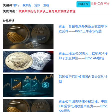
已有(0)条评论
我说几句
关键词:
银行、俄罗斯、贷款、重组
关联阅读：
俄罗斯央行行长承认已耗尽最后的经济资源
世界经济
黄金、白银在意外失业后收益率下
跌反弹——Kitco上午市场报告
黄金上涨至4200美元，软弱ADP冷
却了加息押注——Kitco AM报告
韩国银行启动长期国内黄金采购计
划
黄金公司因美联储不确定性、中国
ETF需求抵消收益率压力——Kitco
AM报告