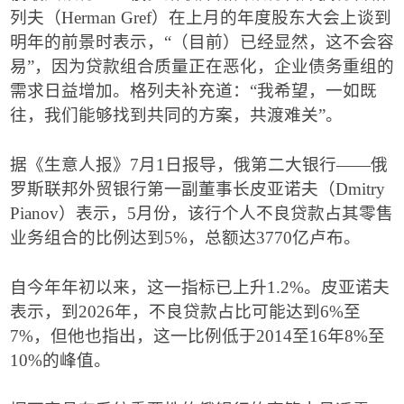
列夫（
Herman Gref
）在上月的年度股东大会上谈到
明年的前景时表示，
“
（目前）已经显然，这不会容
易
”
，因为贷款组合质量正在恶化，企业债务重组的
需求日益增加。格列夫补充道：
“
我希望，一如既
往，我们能够找到共同的方案，共渡难关
”
。
据《生意人报》
7
月
1
日报导，俄第二大银行
——
俄
罗斯联邦外贸银行第一副董事长皮亚诺夫（
Dmitry
Pianov
）表示，
5
月份，该行个人不良贷款占其零售
业务组合的比例达到
5%
，总额达
3770
亿卢布。
自今年年初以来，这一指标已上升
1.2%
。皮亚诺夫
表示，到
2026
年，不良贷款占比可能达到
6%
至
7%
，但他也指出，这一比例低于
2014
至
16
年
8%
至
10%
的峰值。