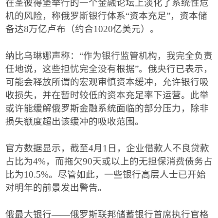
在圣彼得堡举行的一个金融论坛上淡化了系统性危
机的风险，称俄罗斯银行体系
“
资本充足
”
，资本储
备达
8
万亿卢布（约合
1020
亿美元）。
纳比乌琳娜声称：
“
作为银行监管机构，我完全负责
任地说，这些担忧完全没有根据
”
。俄央行已表示，
可能会释放所谓的宏观审慎资本缓冲，允许银行吸
收损失，并在暂时较低的资本充足率下运营。此举
或许能缓解俄罗斯金融系统面临的部分压力，除非
损失额度超出该缓冲的吸收范围。
官方数据显示，截至
4
月
1
日，企业借款人不良贷款
占比为
4%
，而拖欠
90
天或以上的无担保消费债务占
比为
10.5%
。尽管如此，一些银行高层人士已开始
对明年的前景发出警告。
俄最大银行
——
俄罗斯联邦储蓄银行首席执行官格