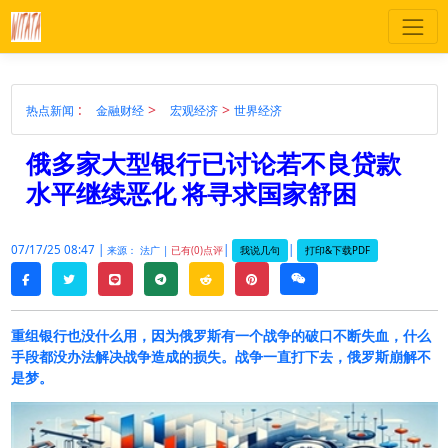
:
>
>
热点新闻
金融财经
宏观经济
世界经济
俄多家大型银行已讨论若不良贷款
水平继续恶化 将寻求国家舒困
07/17/25 08:47 |
|
|
我说几句
打印&下载PDF
来源： 法广 |
已有(0)点评
twitter
line
telegram
reddit
pinterest
weixin
facebook
重组银行也没什么用，因为俄罗斯有一个战争的破口不断失血，什么
手段都没办法解决战争造成的损失。战争一直打下去，俄罗斯崩解不
是梦。