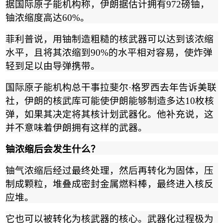
据国际原子能机构称，伊朗据估计拥有
972
磅铀，
铀浓缩度高达
60%
。
菲利普说，用铀制造粗糙的核武器可以达到该浓缩
水平，且将其浓缩到
90%
的水平相对容易，使炸弹
轻到足以由导弹携带。
国际原子能机构总干事拉斐尔
·
格罗西去年告诉美联
社，伊朗的核武库可能使伊朗能够制造多达
10
枚核
弹，如果其决定将其核计划武器化。他补充说，这
并不意味着伊朗拥有这样的武器。
铀浓缩后会发生什么？
铀气浓缩后经过最终处理，然后再转化为固体，压
制成颗粒，堆叠成密封金属燃料棒，最终进入核反
应堆。
它也可以被转化为核武器的核心。武器化过程极为