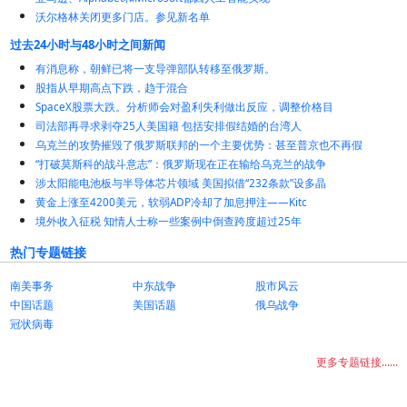
沃尔格林关闭更多门店。参见新名单
过去24小时与48小时之间新闻
有消息称，朝鲜已将一支导弹部队转移至俄罗斯。
股指从早期高点下跌，趋于混合
SpaceX股票大跌。分析师会对盈利失利做出反应，调整价格目
司法部再寻求剥夺25人美国籍 包括安排假结婚的台湾人
乌克兰的攻势摧毁了俄罗斯联邦的一个主要优势：甚至普京也不再假
“打破莫斯科的战斗意志”：俄罗斯现在正在输给乌克兰的战争
涉太阳能电池板与半导体芯片领域 美国拟借“232条款”设多晶
黄金上涨至4200美元，软弱ADP冷却了加息押注——Kitc
境外收入征税 知情人士称一些案例中倒查跨度超过25年
热门专题链接
南美事务
中东战争
股市风云
中国话题
美国话题
俄乌战争
冠状病毒
更多专题链接......