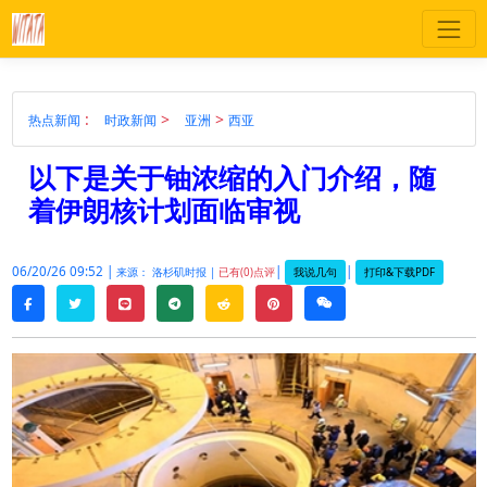
:
>
>
热点新闻
时政新闻
亚洲
西亚
以下是关于铀浓缩的入门介绍，随
着伊朗核计划面临审视
06/20/26 09:52 |
|
|
我说几句
打印&下载PDF
来源： 洛杉矶时报 |
已有(0)点评
twitter
line
telegram
reddit
pinterest
weixin
facebook