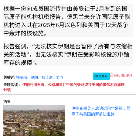
根据一份向成员国流传并由美联社于
2
月看到的国
际原子能机构机密报告，德黑兰未允许国际原子能
机构进入其在
2025
年
6
月以色列和美国于
12
天战争
中轰炸的核设施。
报告强调，
“
无法核实伊朗是否暂停了所有与浓缩相
关的活动
”
，也无法核实
“
伊朗在受影响核设施中铀
库存的规模
”
。
已有(0)条评论
我说几句
关键词:
铀浓缩、伊朗、核计划、监管
关联阅读：
伊朗利用里海、公路和通往中国的铁路绕过美国的霍尔木兹海峡
封锁
西亚
伊拉克领导人成功访问华盛顿，显
示了与美国的新前进道路。