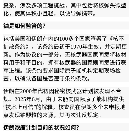
复杂，涉及多项工程挑战，其中包括将核弹头微型
化，使其体积小且轻，以便导弹携带。
铀是如何监管的？
包括美国和伊朗在内的
100
多个国家签署了《核不
扩散条约》，该条约最初于
1970
年生效，并定期更
新。作为协议的一部分，无核武器国家同意将核材
料用于和平目的，拥有核武器的国家则同意进行裁
军进程。该条约要求国际原子能机构定期现场检
查，以确认各国是否遵守条约条款。
伊朗在
2000
年代初因秘密核武器计划被发现不合
规。
2025
年
6
月，由于未能向国际原子能机构提供
“
技术上可信
”
的解释，核查员在伊朗多个未申报地
点发现铀颗粒的来源，其再次违反规定。
伊朗浓缩计划目前的状况如何？