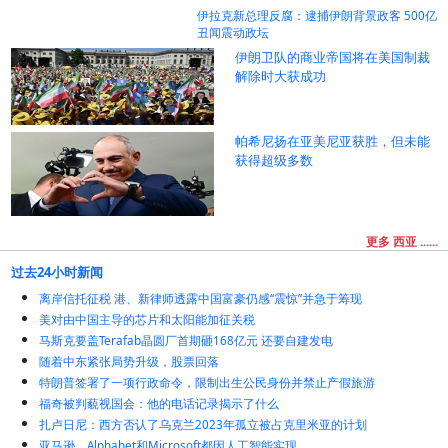
伊拉克新总理反腐：逮捕伊朗背景政客 500亿
丑闻震动政坛
伊朗卫队的商业帝国将在美国制裁
解除时大获成功
帕希尼扬在亚美尼亚获胜，但未能
获得超级多数
更多 西亚 ......
过去24小时新闻
离岸信托征税 港、新律师透露中国富豪仍感“震惊”并急于筹现
美对由中国主导的芯片和太阳能加征关税
马斯克要盖Terafab晶圆厂首期砸168亿元 还要自建发电
随着中东紧张局势升级，股票回落
特朗普签署了一项行政命令，限制出生公民身份并禁止产假旅游
福奇被判藐视国会：他的电话记录揭示了什么
扎卢日尼：西方否认了乌克兰2023年孤立被占克里米亚的计划
亚马逊、Alphabet和Microsoft都因人工智能实现