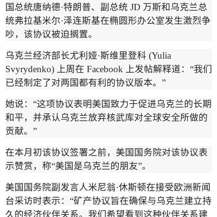
国总统唐纳德
·
特朗普、副总统
JD
万斯和乌克兰总
统弗拉基米尔
·
泽连斯基在椭圆形办公室发生激烈争
吵，该协议被迫搁置。
乌克兰经济部长尤利娅
·
斯维里登科
(Yulia
Svyrydenko)
上周在
Facebook
上发帖解释道：
“
我们
已经制定了对两国都有利的协议版本。
”
她说：
“
这项协议表明美国致力于促进乌克兰的长期
和平，并承认乌克兰放弃核武库对全球安全所做的
贡献。
”
在本月初该协议签署之前，美国国务院对该协议表
示赞赏，称
“
美国是乌克兰的朋友
”
。
美国国务院副发言人米尼翁
·
休斯顿在接受欧洲新闻
台采访时表示：
“
矿产协议旨在确保与乌克兰建立持
久的经济伙伴关系。我们希望看到这种伙伴关系建