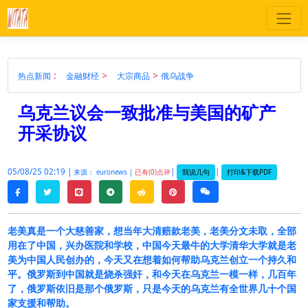
:
>
>
热点新闻
金融财经
大宗商品
俄乌战争
乌克兰议会一致批准与美国的矿产
开采协议
05/08/25 02:19 |
|
|
我说几句
打印&下载PDF
来源： euronews |
已有(0)点评
twitter
line
telegram
reddit
pinterest
weixin
facebook
老美真是一个大慈善家，想当年大清赔款老美，老美分文未取，全部
用在了中国，兴办医院和学校，中国今天最牛的大学清华大学就是老
美为中国人民创办的，今天又在想着如何帮助乌克兰创立一个持久和
平。俄罗斯到中国就是烧杀强奸，和今天在乌克兰一模一样，几百年
了，俄罗斯依旧是那个俄罗斯，只是今天的乌克兰有全世界几十个国
家支援和帮助。