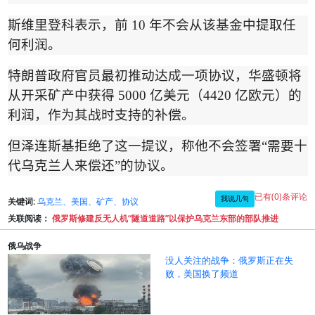
斯维里登科表示，前
10
年不会从该基金中提取任
何利润。
特朗普政府官员最初推动达成一项协议，华盛顿将
从开采矿产中获得
5000
亿美元（
4420
亿欧元）的
利润，作为其战时支持的补偿。
但泽连斯基拒绝了这一提议，称他不会签署
“
需要十
代乌克兰人来偿还
”
的协议。
已有(0)条评论
我说几句
关键词:
乌克兰、美国、矿产、协议
关联阅读：
俄罗斯修建反无人机“隧道道路”以保护乌克兰东部的部队推进
俄乌战争
没人关注的战争：俄罗斯正在失
败，美国换了频道