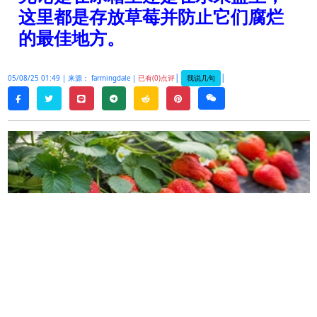
这里都是存放草莓并防止它们腐烂
的最佳地方。
|
|
我说几句
05/08/25 01:49 |
来源： farmingdale |
已有(0)点评
twitter
line
telegram
reddit
pinterest
weixin
facebook
新鲜的草莓以其甜美的味道和鲜艳的色彩为我们的
厨房带来阳光。然而，这些娇嫩的水果往往会很快
变质，给我们留下糊状、发霉的失望。延长其新鲜