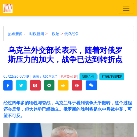
:
>
>
热点新闻
时政新闻
政治
俄乌战争
乌克兰外交部长表示，随着对俄罗
斯压力的加大，战争已达到转折点
05/22/26 07:49 |
|
|
我说几句
打印&下载PDF
来源： RBC乌克兰 |
已有(0)点评
twitter
line
telegram
reddit
pinterest
weixin
facebook
经过四年多的牺牲与奋战，乌克兰终于看到战争天平翻转，这个过程
还会反复，但大趋势已经确立。俄罗斯的胜利将是水中月镜中花，可
望不可及。