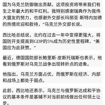
国为乌克兰防御做出贡献。这项投资将带来我们有
生之年最大的和平红利。我特别感谢瑞典作为我伟
大盟友的努力，也感谢外交部长玛丽亚
·
斯特内加德
的热情欢迎和款待，
“
乌克兰外交部长说。
西比哈总结说，北约在过去一年中变得更强大，将
国防开支提高到
GDP
的
5%
成为历史性里程碑，
“
美
国应为此获赞。
”
最近，德国国防部长鲍里斯
·
皮斯托瑞斯也表示，他
看到俄罗斯对乌克兰战争出现转折点的迹象。
他指出，乌克兰方面占优，而俄罗斯在经济、内部
和战场上都处于弱点。
此前，西比哈还表示，乌克兰与俄罗斯达成和平协
议的基本条件是基辅不对当前前线做出任何领土让
步。