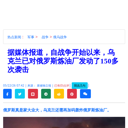
:
>
>
热点新闻
军事
战争
俄乌战争
据媒体报道，自战争开始以来，乌
克兰已对俄罗斯炼油厂发动了150多
次袭击
|
|
我说几句
05/22/26 07:42 |
来源： 基辅独立报 |
已有(0)点评
twitter
line
telegram
reddit
pinterest
weixin
facebook
俄罗斯真是家大业大，乌克兰还需再加码轰炸俄罗斯炼油厂。