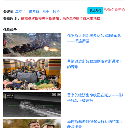
已有(0)条评论
我说几句
关键词:
乌克兰、俄罗斯、战争、转折
关联阅读：
随着俄罗斯损失不断增加，乌克兰夺取了战术主动权
俄乌战争
俄罗斯计划部署多达5万朝鲜军队
——泽连斯基
基辅避难所短缺加剧俄罗斯进攻下
的苦难
普京的经济生命线正在减少——影
子舰队正被追捕
泽连斯基谈对俄40天行动的结果：
我很满意