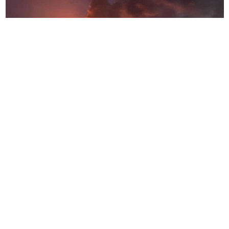
根据波兰媒体
Vot Tak
汇总的数据，自俄罗斯全面战
争开始以来，乌克兰军方已
158
次袭击俄罗斯炼油
厂。
这些
调查
结果于
5
月
21
日公布，正值基辅持续增加
对俄罗斯石油设施的打击频率，试图削弱莫斯科继
续作战的能力。基辅认为能源设施是有效的军事目
标，因为这些能源设施为克里姆林宫的战争机器提
供燃料和资金。
据沃特
·
塔克称，
乌克兰军方
通过在全面战争期间发