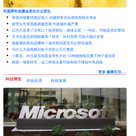
吃菠萝时血糖会发生什么变化
将退休储蓄转固定收入 创建财务安全感有助延长寿命
疲劳头号原因最易被忽视 年龄越长越严重
以为只是累了没胃口？医师警告：身体出现「一特征」可能是癌症警讯
天天吃蛋恐胆固醇爆表？研究：补对营养 可助大脑抗失智
最健康的面包是哪种？选对面包甚至可以帮你减肥
为什么大蒜能驱赶蚊子并防止它们繁殖
小黄瓜、向日葵买幼苗反而长不好 10种植物现在播下种子最划算
根据一项新研究，这三种维生素可能有助于降低中风风险
更多 健康生活......
科技博览
科技应用
科技发展