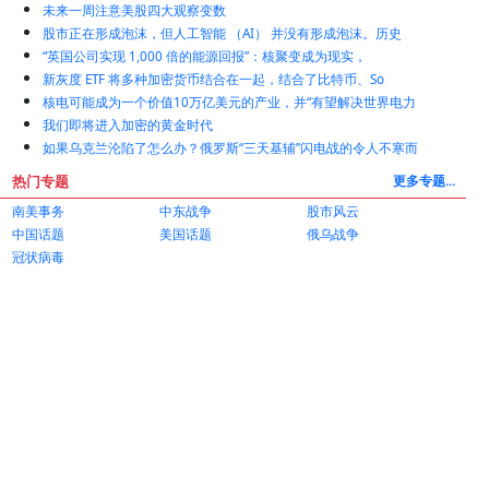
未来一周注意美股四大观察变数
股市正在形成泡沫，但人工智能 （AI） 并没有形成泡沫。历史
“英国公司实现 1,000 倍的能源回报”：核聚变成为现实，
新灰度 ETF 将多种加密货币结合在一起，结合了比特币、So
核电可能成为一个价值10万亿美元的产业，并“有望解决世界电力
我们即将进入加密的黄金时代
如果乌克兰沦陷了怎么办？俄罗斯“三天基辅”闪电战的令人不寒而
热门专题
更多专题...
南美事务
中东战争
股市风云
中国话题
美国话题
俄乌战争
冠状病毒