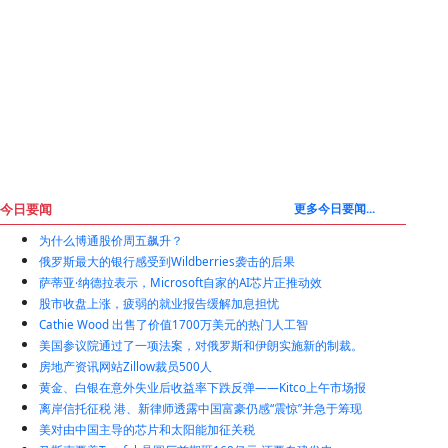
今日要闻
更多今日要闻...
为什么博通股价周五飙升？
俄罗斯最大的银行感受到Wildberries袭击的后果
萨蒂亚·纳德拉表示，Microsoft自家的AI芯片正推动效
股市收盘上涨，疲弱的就业报告缓解加息担忧
Cathie Wood 出售了价值1700万美元的热门人工智
美国参议院通过了一项法案，对俄罗斯和伊朗实施新的制裁。
房地产资讯网站Zillow裁员500人
黄金、白银在意外失业后收益率下跌反弹——Kitco上午市场报
离岸信托征税 港、新律师透露中国富豪仍感“震惊”并急于筹现
美对由中国主导的芯片和太阳能加征关税