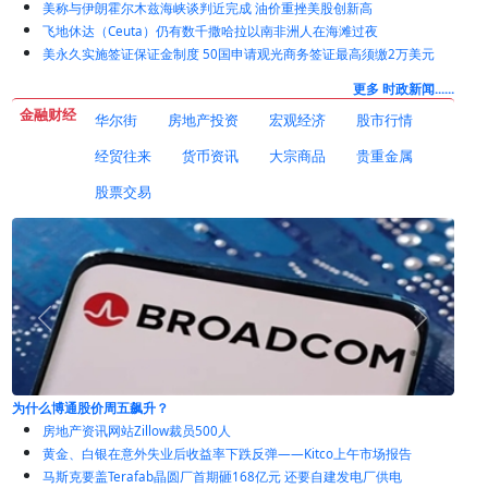
美称与伊朗霍尔木兹海峡谈判近完成 油价重挫美股创新高
飞地休达（Ceuta）仍有数千撒哈拉以南非洲人在海滩过夜
美永久实施签证保证金制度 50国申请观光商务签证最高须缴2万美元
更多 时政新闻......
金融财经
华尔街
房地产投资
宏观经济
股市行情
经贸往来
货币资讯
大宗商品
贵重金属
股票交易
为什么博通股价周五飙升？
房地产资讯网站Zillow裁员500人
黄金、白银在意外失业后收益率下跌反弹——Kitco上午市场报告
马斯克要盖Terafab晶圆厂首期砸168亿元 还要自建发电厂供电