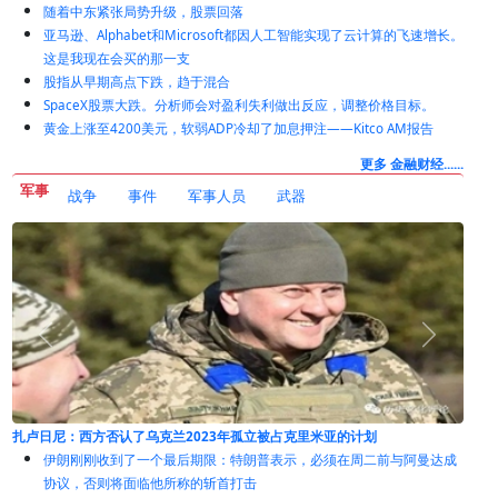
随着中东紧张局势升级，股票回落
亚马逊、Alphabet和Microsoft都因人工智能实现了云计算的飞速增长。
这是我现在会买的那一支
股指从早期高点下跌，趋于混合
SpaceX股票大跌。分析师会对盈利失利做出反应，调整价格目标。
黄金上涨至4200美元，软弱ADP冷却了加息押注——Kitco AM报告
更多 金融财经......
军事
战争
事件
军事人员
武器
扎卢日尼：西方否认了乌克兰2023年孤立被占克里米亚的计划
伊朗刚刚收到了一个最后期限：特朗普表示，必须在周二前与阿曼达成
协议，否则将面临他所称的斩首打击