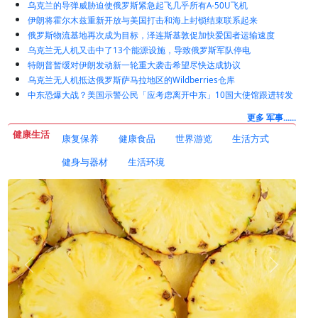
乌克兰的导弹威胁迫使俄罗斯紧急起飞几乎所有A-50U飞机
伊朗将霍尔木兹重新开放与美国打击和海上封锁结束联系起来
俄罗斯物流基地再次成为目标，泽连斯基敦促加快爱国者运输速度
乌克兰无人机又击中了13个能源设施，导致俄罗斯军队停电
特朗普暂缓对伊朗发动新一轮重大袭击希望尽快达成协议
乌克兰无人机抵达俄罗斯萨马拉地区的Wildberries仓库
中东恐爆大战？美国示警公民「应考虑离开中东」10国大使馆跟进转发
更多 军事......
健康生活
康复保养
健康食品
世界游览
生活方式
健身与器材
生活环境