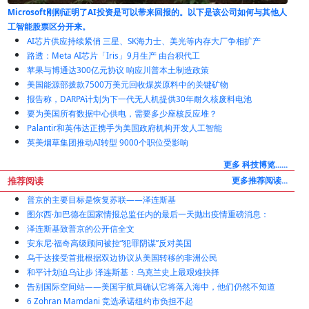
Microsoft刚刚证明了AI投资是可以带来回报的。以下是该公司如何与其他人
工智能股票区分开来。
AI芯片供应持续紧俏 三星、SK海力士、美光等内存大厂争相扩产
路透：Meta AI芯片「Iris」9月生产 由台积代工
苹果与博通达300亿元协议 响应川普本土制造政策
美国能源部拨款7500万美元回收煤炭原料中的关键矿物
报告称，DARPA计划为下一代无人机提供30年耐久核废料电池
要为美国所有数据中心供电，需要多少座核反应堆？
Palantir和英伟达正携手为美国政府机构开发人工智能
英美烟草集团推动AI转型 9000个职位受影响
更多 科技博览......
推荐阅读
更多推荐阅读...
普京的主要目标是恢复苏联——泽连斯基
图尔西·加巴德在国家情报总监任内的最后一天抛出疫情重磅消息：
泽连斯基致普京的公开信全文
安东尼·福奇高级顾问被控“犯罪阴谋”反对美国
乌干达接受首批根据双边协议从美国转移的非洲公民
和平计划迫乌让步 泽连斯基：乌克兰史上最艰难抉择
告别国际空间站——美国宇航局确认它将落入海中，他们仍然不知道
6 Zohran Mamdani 竞选承诺纽约市负担不起