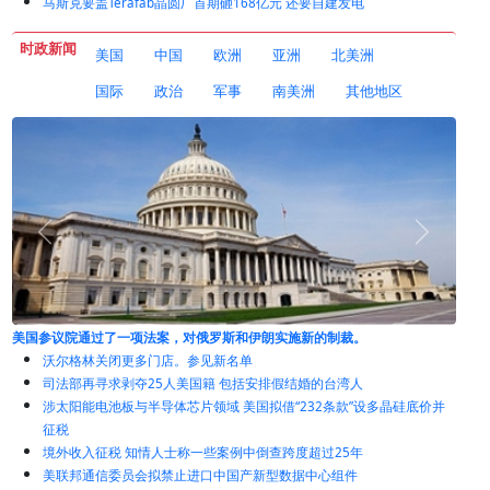
马斯克要盖Terafab晶圆厂首期砸168亿元 还要自建发电
时政新闻
美国
中国
欧洲
亚洲
北美洲
国际
政治
军事
南美洲
其他地区
美国参议院通过了一项法案，对俄罗斯和伊朗实施新的制裁。
沃尔格林关闭更多门店。参见新名单
司法部再寻求剥夺25人美国籍 包括安排假结婚的台湾人
涉太阳能电池板与半导体芯片领域 美国拟借“232条款”设多晶硅底价并
征税
境外收入征税 知情人士称一些案例中倒查跨度超过25年
美联邦通信委员会拟禁止进口中国产新型数据中心组件