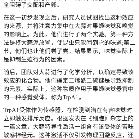
全阻碍了交配和产卵
。
在这一初步发现之后，研究人员试图找出这种效应
的来源，并将注意力集中在大蒜对果蝇味觉和嗅觉
的影响上。为此，他们进行了两个实验。第一种方
法是将大蒜泥放置，使昆虫只能闻到它的味道
;
第二
节，他们也让他们尝了尝。结果显示，味觉实际上
是抑制生殖行为的因素。
随后，团队对大蒜进行了化学分析，以确定导致该
效应的化合物。他们确定二烯酰二硫键是导致抑制
的元素。实际上，这种物质作用于果蝇味觉器官中
的一种感觉受体，称为
TrpA1
。
TrpA1
受体作为传感器，在检测到潜在有害味觉时
立即触发排斥反应。根据
发表
在《细胞》杂志上的
一篇文章，大蒜特异性激活一组含有该受体的苦味
敏感神经元。这种激活不仅引发物理回避反应，还