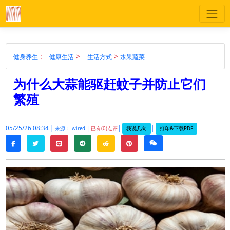
:
>
>
健身养生
健康生活
生活方式
水果蔬菜
为什么大蒜能驱赶蚊子并防止它们
繁殖
05/25/26 08:34 |
|
|
我说几句
打印&下载PDF
来源： wired |
已有(0)点评
twitter
line
telegram
reddit
pinterest
weixin
facebook