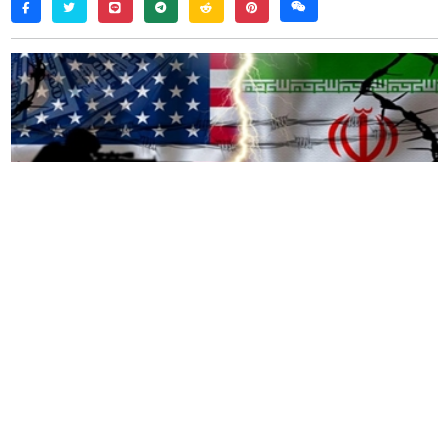
twitter
line
telegram
reddit
pinterest
weixin
facebook
据周日报道，美国似乎接近达成结束与伊朗战争并
重新开放战略要地霍尔木兹海峡的协议，导致油价
大幅下跌。
《纽约时报》报道美国和伊朗原则上同意停止敌对
行动并全面重新开放海峡，伊朗核材料问题将在后
续谈判中进行。据《纽约时报》报道，美国官员强
调该协议尚未最终敲定，仍需总统特朗普和伊朗最