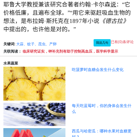
耶鲁大学教授兼该研究合著者约翰
·
卡尔森
说
：
“
它
价格低廉，且遍布全球。
”“
用它来驱赶吸血生物的
想法，是布拉姆
·
斯托克在
1897
年小说
《德古拉》
中提出的，也许他是对的。
”
已有(0)条评论
我说几句
关键词:
大蒜、蚊子、昆虫、产卵
关联阅读：
临床研究证实，钾补充剂有助于控制高血压，医学科学显示
水果蔬菜
吃菠萝时血糖会发生什么变化
每天吃蓝莓时，你的身体会发生什
么
西瓜与哈密瓜：哪种水果对血糖更
好？