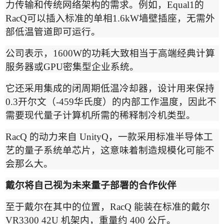
力传输和传统网络架构的需求。例如，
Equal1
的
RacQ
可以插入标准的单相
1.6kW
墙壁插座，无需外
部低温管道即可运行。
公司表示，
1600W
的功耗大致相当于高端经典计算
服务器或
GPU
密集型企业系统。
它还采用集成的闭周期低温冷却器，设计用来保持
0.3
开尔文（
-459
华氏度）的内部工作温度，因此不
需要现代量子计算机所需的稀释制冷机类型。
RacQ
的动力来自
UnityQ
，一款采用标准半导体工
艺的量子系统单芯片，这意味着制造规模化可能不
会那么大。
戴尔将自己视为未来量子部署的合作伙伴
至于戴尔在其中的位置，
RacQ
能装在标准的戴尔
VR3300 42U
机架内，重量约
400
公斤。