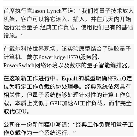
首席执行官
Jason Lynch
写道：
“
我们将量子技术放入
机架，客户可以将它滚入、插入，并在几天内开始
运行混合量子
-
经典工作负载，使用他们已有的基础
设施。
”
在戴尔科技世界现场，该实验原型结合了硅胶量子
计算机、戴尔
PowerEdge
R770
服务器、
PowerSwitch
网络环境以及戴尔的量子智能编排器。
在这项新工作进行中，
Equal1
的模型明确将
RacQ
定
位为特定工作负载的协处理器。经典系统依然具有
相关性，但量子系统能够处理针对性的计算工作负
载，本质上类似于
GPU
加速
AI
工作负载，而非完全
取代
CPU
。
公司在一份新闻稿中写道：
“
经典工作负载和量子工
作负载作为一个系统运行。
”