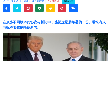
|
|
我说几句
05/24/26 09:34 |
来源： 以色列时报 |
已有(0)点评
twitter
line
telegram
reddit
pinterest
weixin
facebook
在众多不同版本的协议与新闻中，感觉这是最靠谱的一份。看来有人
有组织地在散播假新闻。
美国总统唐纳德
·
特朗普昨晚在电话中向总理本杰明
·
内塔尼亚胡保证，与伊朗的最终协议将彻底拆除德
黑兰的核计划，一位以色列高级官员在一份声明中
表示。