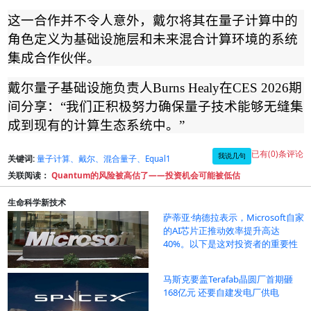
这一合作并不令人意外，戴尔将其在量子计算中的
角色定义为基础设施层和未来混合计算环境的系统
集成合作伙伴。
戴尔量子基础设施负责人
Burns Healy
在
CES 2026
期
间分享：
“
我们正积极努力确保量子技术能够无缝集
成到现有的计算生态系统中。
”
已有(0)条评论
我说几句
关键词:
量子计算、戴尔、混合量子、Equal1
关联阅读：
Quantum的风险被高估了——投资机会可能被低估
生命科学新技术
萨蒂亚·纳德拉表示，Microsoft自家
的AI芯片正推动效率提升高达
40%。以下是这对投资者的重要性
马斯克要盖Terafab晶圆厂首期砸
168亿元 还要自建发电厂供电