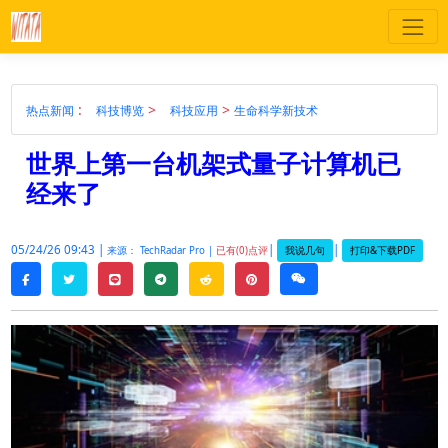
:
>
>
热点新闻
科技博览
科技应用
生命科学新技术
世界上第一台机架式量子计算机已
经来了
05/24/26 09:43 |
|
|
我说几句
打印&下载PDF
来源： TechRadar Pro |
已有(0)点评
twitter
line
telegram
reddit
pinterest
weixin
facebook