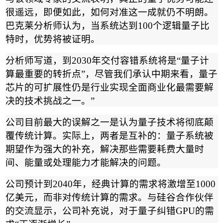
很遥远，即便如此，如何对准这一成就仍不明朗。
巴克莱分析师认为，当系统达到
100
个逻辑量子比
特时，优势将被证明。
分析师写道，到
2030
年交付容错系统将是
“
量子计
算最重要的转折点
”
，尽管我们承认中期来看，量子
芯片的可扩展性仍是行业实现全面商业化最需要解
决的技术挑战之一。
”
公司目前最大的误解之一是认为量子技术将彻底颠
覆传统计算。实际上，两者是互补的：量子系统被
期望作为强大的补充，解决那些需要耗费大量时
间、能量或处理能力才能解决的问题。
公司预计到
2040
年，经典计算的需求将激增至
1000
亿美元，而非对传统计算的需求。与硅谷合作伙伴
的交流显示，公司补充说，对于量子纠错
GPU
的需