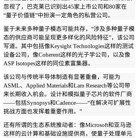
忽视了，巴克莱已识别出
45
家上市公司和
80
家在
“
量子价值链
”
中扮演一定角色的私营公司。
鉴于未来多种量子模态可能共存，
“
涉及多种量子模
态的供应商可能呈现更多样化的风险特征
”
，该公司
写道。其中包括像
Keysight Technologies
这样的测试
设备公司，像
Coherent
这样的光子学公司，以及像
ASP Isotopes
这样的同位素富集器。
该公司与传统半导体制造有显著重叠，可能为
ASML
、
Applied Materials
和
Lam Research
等公司带
来长期收入机会。设计和模拟量子芯片的软件厂商
——
包括
Synopsys
和
Cadence——“
在解决可扩展性
挑战方面也发挥着重要作用。
”
还有所谓的生态系统推动者：像
Microsoft
和亚马逊
这样的云计算和基础设施提供商，使量子处理单元