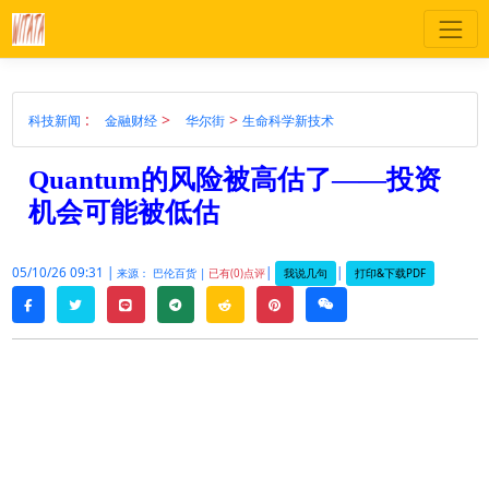
:
>
>
科技新闻
金融财经
华尔街
生命科学新技术
Quantum的风险被高估了——投资
机会可能被低估
05/10/26 09:31 |
|
|
我说几句
打印&下载PDF
来源： 巴伦百货 |
已有(0)点评
twitter
line
telegram
reddit
pinterest
weixin
facebook