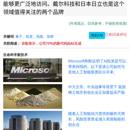
能够更广泛地访问。戴尔科技和日本日立也是这个
领域值得关注的两个品牌
(作者观点，仅供参考，不做投资依据)
已有(0)条评论
我说几句
关键词:
量子、投资、风险、加密
关联阅读：
谷歌表示，公司75%的新代码由AI生成
生命科学新技术
Microsoft刚刚证明了AI投资是可以
带来回报的。以下是该公司如何与
其他人工智能股票区分开来。
中方主导、中东战事等背景下 美国
稀土相关初创企业正加紧提高产能
随着人工智能动力需求的爆炸式增
长，风险投资资金涌入美国核能初
创企业