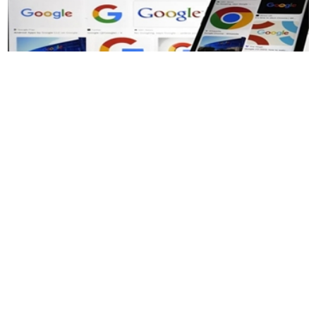
根据本周《商业内幕》获得的一份内部文件，谷歌
正在试验一种新的软件工程师招聘流程，允许他们
在面试时利用人工智能。
从今年下半年开始，谷歌计划允许候选人在代码理
解面试中使用
AI
助手。在这一轮中，申请者将分析
现有代码库
——
识别漏洞、提升性能，并展示他们
对现实代码的理解和优化程度。
据
Business Insider
报道，文件中称：
“
面试官将评估
Al Online
的流畅度，包括提示工程、输出验证和调
试技能。
”