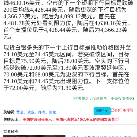
线
4630.16
美元。空市的下一个短期下行目标是跌破
200
日均线
4,428.44
美元，随后更深的下行目标为
4,366.23
美元，随后为
4,099.12
美元。首先在
4,481.78
美元处看到阻力位，随后在
4,630.16
美元。
首个支撑位见于
4,428.44
美元，随后为
4,366.23
美
元。
现货白银多头的下一个上行目标是推动价格回升至
74.10
美元至
74.45
美元区间，若突破该区间，目标
目标是
75.50
美元，随后
78.00
美元。空头的下行目
标是跌破
72.00
美元至
71.80
美元斐波那契延伸区，
70.00
美元和
68.00
美元为更深的下行目标。首先在
74.10
美元和
74.45
美元出现阻力位。下一支撑位位
于
72.00
美元，随后为
71.80
美元。
(作者观点，仅供参考，不做投资依据)
已有(0)条评论
我说几句
关键词:
黄金、就业、降息、白银
关联阅读：
美国财政部长表示，美国已查封近10亿美元的伊朗加密货币
世界经济