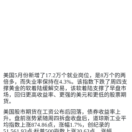
美国
5
月份新增了
17.2
万个就业岗位，是
8
万个的两
倍多，而失业率保持在
4.3%
。该指数下跌了周四支
撑黄金的软着陆缓解交易，该软着陆支撑了早盘市
场，回归更高收益率、更强的美元和更低的股票期
货。
美国股市期货在工资公布后回落，债券收益率上
升。盘前涨势紧随周四拆盘收盘后，道琼斯工业平
均指数上涨
874.86
点，涨幅
1.7%
，创纪录的
51,561.93
点
;
标普
500
指数上涨
30.63
点，涨幅