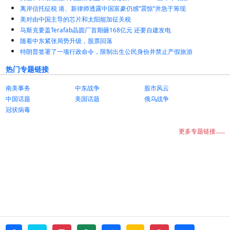
离岸信托征税 港、新律师透露中国富豪仍感“震惊”并急于筹现
美对由中国主导的芯片和太阳能加征关税
马斯克要盖Terafab晶圆厂首期砸168亿元 还要自建发电
随着中东紧张局势升级，股票回落
特朗普签署了一项行政命令，限制出生公民身份并禁止产假旅游
热门专题链接
南美事务
中东战争
股市风云
中国话题
美国话题
俄乌战争
冠状病毒
更多专题链接......