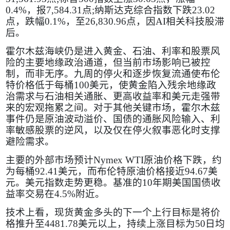
0.4%
，报
7,584.31
点
;
纳斯达克综合指数下跌
23.02
点，跌幅
0.1%
，至
26,830.96
点，因
AI
相关科技股滞
后。
霍尔木兹海峡仍是进入黄金、石油、利率和股票风
险的主要地缘政治通道，但当前市场影响已被控
制，而非无序。九周的停火和逐步恢复流通使布伦
特价格低于每桶
100
美元，使黄金陷入残余地缘政
治需求与石油相关通胀、更高收益率和美元走强带
来的宏观拖累之间。对于其他关键市场，霍尔木兹
事件仍是原油波动溢价、国债的通胀风险输入、利
率敏感股票的逆风，以及仅在停火叙事恶化时支撑
避险需求。
主要的外部市场预计
Nymex WTI
原油价格下跌，约
为每桶
92.41
美元，而布伦特原油价格接近
94.67
美
元。美元指数走势更稳。基准的
10
年期美国国债收
益率交易在
4.5%
附近。
技术上看，现货黄金多头的下一个上行目标是将价
格推升至
4481.78
美元以上，持续上涨目标为
50
日均