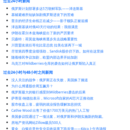
过去24小时新闻
俄罗斯计划部署多达5万朝鲜军队——泽连斯基
基辅避难所短缺加剧俄罗斯进攻下的苦难
普京的经济生命线正在减少——影子舰队正被追捕
泽连斯基谈对俄40天行动的结果：我很满意
伊朗在霍尔木兹海峡提出了新的严厉要求
贝森特：荷莫兹海峡将逐步失去战略重要性
川普盟友就任哥伦比亚总统 拉美右派再下一城
尽管第四季度业绩强劲，Sandisk股价仍下跌。如何在这里操
随着移民争议加剧，欧盟内部边界开始加剧
乌克兰对Wildberries仓库的袭击如何让俄罗斯陷入真正
过去24小时与48小时之间新闻
没人关注的战争：俄罗斯正在失败，美国换了频道
为什么博通股价周五飙升？
俄罗斯最大的银行感受到Wildberries袭击的后果
萨蒂亚·纳德拉表示，Microsoft自家的AI芯片正推动效
股市收盘上涨，疲弱的就业报告缓解加息担忧
Cathie Wood 出售了价值1700万美元的热门人工智
美国参议院通过了一项法案，对俄罗斯和伊朗实施新的制裁。
房地产资讯网站Zillow裁员500人
黄金、白银在意外失业后收益率下跌反弹——Kitco上午市场报