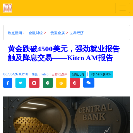
:
>
>
热点新闻
金融财经
贵重金属
世界经济
黄金跌破4500美元，强劲就业报告
触及降息交易——Kitco AM报告
06/05/26 03:18 |
|
|
我说几句
打印&下载PDF
来源： kitco |
已有(0)点评
twitter
line
telegram
reddit
pinterest
weixin
facebook