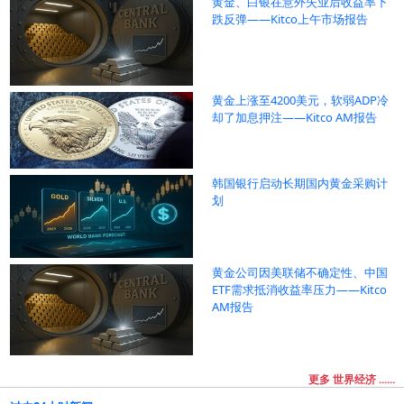
黄金、白银在意外失业后收益率下
跌反弹——Kitco上午市场报告
黄金上涨至4200美元，软弱ADP冷
却了加息押注——Kitco AM报告
韩国银行启动长期国内黄金采购计
划
黄金公司因美联储不确定性、中国
ETF需求抵消收益率压力——Kitco
AM报告
更多 世界经济 ......