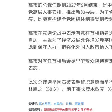
高市的总裁任期到
2027
年
9
月结束，是中
党高层人事安排，推出新领导层。为了修
痕，她能否构建全党团结体制将受到考
高市在竞选论战中表示有意在首相指名选
自居，主张为了经济发展允许增发赤字
虑到保守人群，把强化外国人政策纳入
高市对就任首相后会尽早解散众院持否
表态。
此次总裁选举因石破表明辞职意愿而举
林鹰之（
50
岁）、前干事长茂木敏充（
6
关键词:
高市早苗、自民党、首相、石破茂
关联阅读：
新日铁对拜登的审判将于 2 月初开始