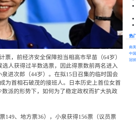
热
南
中
计票，前经济安全保障担当相高市早苗（
64
岁）
冠
候选人获得过半数选票，因此得票数前两名进入
小泉进次郎（
44
岁）。在拟
15
日召集的临时国会
成为首相石破茂的接班人。日本历史上首位女首
少数派的形势下，如何为了稳定政权而扩大执政
票
149
、地方票
36
），小泉获得
156
票（议员票