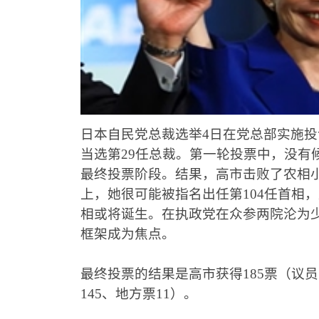
日本自民党总裁选举
4
日在党总部实施投
当选第
29
任总裁。第一轮投票中，没有
最终投票阶段。结果，高市击败了农相
上，她很可能被指名出任第
104
任首相，
相或将诞生。在执政党在众参两院沦为
框架成为焦点。
最终投票的结果是高市获得
185
票（议员
145
、地方票
11
）。