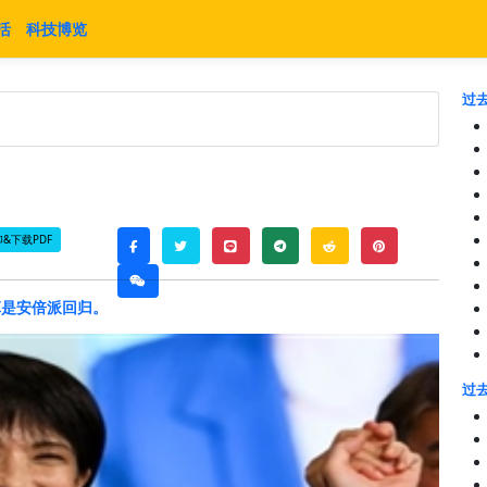
活
科技博览
过去
&下载PDF
twitter
line
telegram
reddit
pinterest
facebook
weixin
算是安倍派回归。
过去