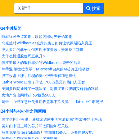
搜索
24小时新闻
随着移民争议加剧，欧盟内部边界开始加剧
乌克兰对Wildberries仓库的袭击如何让俄罗斯陷入真正
没人关注的战争：俄罗斯正在失败，美国换了频道
为什么博通股价周五飙升？
俄罗斯最大的银行感受到Wildberries袭击的后果
萨蒂亚·纳德拉表示，Microsoft自家的AI芯片正推动效
股市收盘上涨，疲弱的就业报告缓解加息担忧
Cathie Wood 出售了价值1700万美元的热门人工智
美国参议院通过了一项法案，对俄罗斯和伊朗实施新的制裁。
房地产资讯网站Zillow裁员500人
黄金、白银在意外失业后收益率下跌反弹——Kitco上午市场报
24小时与48小时之间新闻
离岸信托征税 港、新律师透露中国富豪仍感“震惊”并急于筹现
美对由中国主导的芯片和太阳能加征关税
马斯克要盖Terafab晶圆厂首期砸168亿元 还要自建发电
随着中东紧张局势升级，股票回落