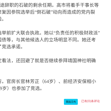
途辞职的石破的剩余任期。高市将着手干事长等
复因参院选举后“倒石破”动向而造成的党内裂
验。
举前扩大联合执政。她以“负责任的积极财政派”
国债等，与其他候选人的立场明显不同。她还考
了竞选承诺。
定看法，还回避了就是否继续参拜靖国神社明确
行。官房长官林芳正（
64
岁）、前经济安保相小
9
岁）也参加了竞选。
已有(0)条评论
我说几句