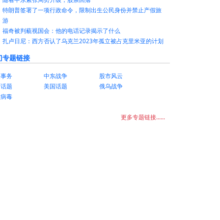
特朗普签署了一项行政命令，限制出生公民身份并禁止产假旅
游
福奇被判藐视国会：他的电话记录揭示了什么
扎卢日尼：西方否认了乌克兰2023年孤立被占克里米亚的计划
门专题链接
美事务
中东战争
股市风云
国话题
美国话题
俄乌战争
状病毒
更多专题链接......