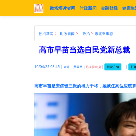
微塔塔读者网
时政新闻
金融财经
健康生
:
>
>
热点新闻
时政新闻
政治
东北亚事态
高市早苗当选自民党新总裁
10/04/25 08:45 |
|
|
我说几句
打印
来源： 共同网 |
已有(0)点评
高市早苗是安倍晋三派的得力干将，她就任高位应该