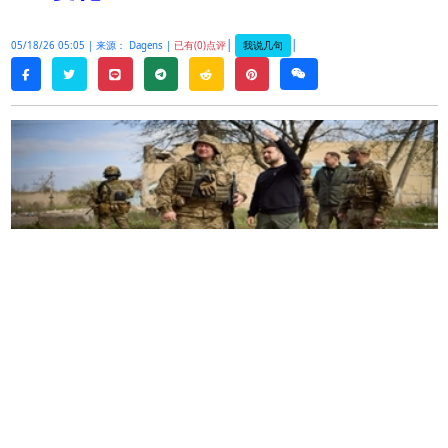
|
|
我说几句
05/18/26 05:05 |
来源： Dagens |
已有(0)点评
twitter
line
telegram
reddit
pinterest
weixin
facebook
当大多数欧洲国家都忙于观看
2026
年欧洲歌唱大赛
总决赛时，乌克兰武装部队却度过了一个忙碌的夜
晚。
5
月
16
日星期六至
5
月
17
日星期日期间，超过
1000
架