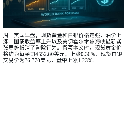
周一美国早盘，现货黄金和白银价格走强，油价上
涨、国债收益率上升以及美伊霍尔木兹海峡最新紧
张局势抵消了淘险行为。撰写本文时，现货黄金价
格约为每盎司
4552.80
美元，上涨
0.30%
，现货白银
交易价为
76.770
美元，盘中上涨
1.23%
。