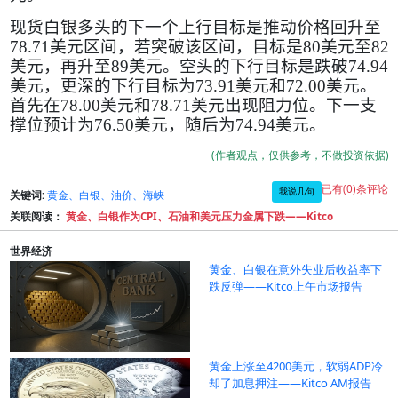
现货白银多头的下一个上行目标是推动价格回升至
78.71
美元区间，若突破该区间，目标是
80
美元至
82
美元，再升至
89
美元。空头的下行目标是跌破
74.94
美元，更深的下行目标为
73.91
美元和
72.00
美元。
首先在
78.00
美元和
78.71
美元出现阻力位。下一支
撑位预计为
76.50
美元，随后为
74.94
美元。
(作者观点，仅供参考，不做投资依据)
已有(0)条评论
我说几句
关键词:
黄金、白银、油价、海峡
关联阅读：
黄金、白银作为CPI、石油和美元压力金属下跌——Kitco
世界经济
黄金、白银在意外失业后收益率下
跌反弹——Kitco上午市场报告
黄金上涨至4200美元，软弱ADP冷
却了加息押注——Kitco AM报告