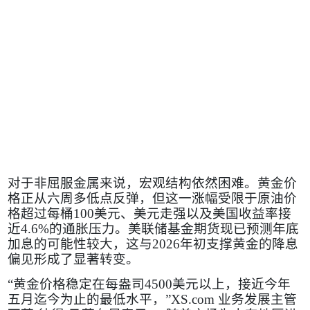
对于非屈服金属来说，宏观结构依然困难。黄金价
格正从六周多低点反弹，但这一涨幅受限于原油价
格超过每桶
100
美元、美元走强以及美国收益率接
近
4.6%
的通胀压力。美联储基金期货现已预测年底
加息的可能性较大，这与
2026
年初支撑黄金的降息
偏见形成了显著转变。
“黄金价格稳定在每盎司
4500
美元以上，接近今年
五月迄今为止的最低水平，”
XS.com
业务发展主管