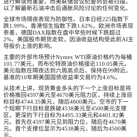
进行解读而重要，而美联储会议纪要则会被扫描，
以了解最新石油冲击后通胀风险讨论的任何变化。
全球市场隔夜表现为防御性。日本日经
225
指数下
跌
1.99%
，香港恒生指数下跌
1.62%
，欧洲市场表现
参差，德国
DAX
指数在盘中早些时候下跌超过
2%
。美国股市期货走软，因油收益结构受此前
AI
主
导股价上涨的影响。
主要的外部市场预计
Nymex WTI
原油价格约为每桶
101.77
美元，而布伦特原油价格接近
110.05
美元。
美元指数在隔夜达到六周高点后，保持在
99
附近。
基准的
10
年期美国国债收益率交易约为
4.6%
。
从技术上讲，现货黄金多头的下一个上涨目标是将
价格推回
4597
美元至
4670
美元阻力区，持续上涨目
标目标
4744.35
美元，随后
4800
美元。空市的下一
个短期下行目标是跌破
4538
美元至
4500
美元支撑
区，更深的下行目标为
4495.33
美元和
4401.82
美
元。首先在
4597
美元见到阻力位，随后在
4670
美
元。首个支撑位显示为
4538
美元，随后为
4500
美
元。