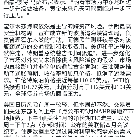
西蒙
-
彼得·马萨布尼表示。“随着市场为中东地区进
一步升级做准备，黄金未来几天可能面临进一步下
行压力。”
霍尔木兹海峡依然是主导的跨资产风险。伊朗最高
安全机构周一宣布成立新的波斯湾海峡管理局，负
责管理霍尔木兹的行动，而德黑兰则继续寻求对该
瓶颈通道的交通控制和收取费用。美伊和平进程依
然停滞，特朗普总统警告“时间紧迫”，进一步强化
了市场对外交尚未消除供应风险溢价的假设。市场
的直接影响并非简单的避险黄金竞购：石油强势推
动了通胀预期、收益率和加息价格，抵消了避险需
求。布伦特原油价格接近每桶
110.05
美元，
WTI
价
格接近
101.77
美元，此前分别高于
112
美元和
104
美
元，全球债券市场仍面临压力。
美国日历风险在周一较轻，但本周却不然。交易员
们关注东部时间上午
10
点公布的
5
月
NAHB
房地产市
场指数，下午
4
点关注
3
月的净长期
TIC
流量，以及
周三下午
2
点（东部时间）公布的美联储四月会议
纪要。住房数据主要通过其对利率敏感需求的需求