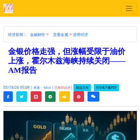
:
>
>
经济新闻
金融财经
贵重金属
世界经济
金银价格走强，但涨幅受限于油价
上涨，霍尔木兹海峡持续关闭——
AM报告
05/18/26 05:08 |
|
|
我说几句
打印&下载PDF
来源： kitco |
已有(0)点评
twitter
line
telegram
reddit
pinterest
weixin
facebook