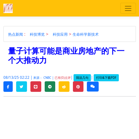
:
>
>
热点新闻
科技博览
科技应用
生命科学新技术
量子计算可能是商业房地产的下一
个大推动力
08/13/25 02:22 |
|
|
我说几句
打印&下载PDF
来源： CNBC |
已有(0)点评
twitter
line
telegram
reddit
pinterest
weixin
facebook