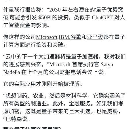
仲量联行报告称：
“
2030
年左右潜在的
'
量子优势突
破
'
可能会引发
$50B
的投资，类似于
ChatGPT
对人
工智能资金的影响。
像这样的公司
Microsoft
,
IBM
,
谷歌
和
亚马逊
都在量子
计算方面进行投资和突破。
“
云中的下一个大加速器将是量子加速器，我对我们
的进展感到兴奋，
”
Microsoft
首席执行官
Satya
Nadella
在上个月的公司财报电话会议上说。
它的实际应用才刚刚开始被理解。
“
想想制药、农业，然后是材料科学，它确实涵盖了
所有类型的制造业。此外，金融服务。如果我们考
虑加密，这既是量子带来的巨大机遇，也是威胁，
“
巴特森说。