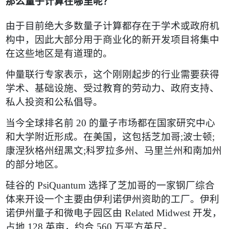
那么量子计算在哪里呢？
由于目前绝大多数量子计算都存在于学术或政府机
构中，因此大部分用于商业化的新开发项目将集中
在这些地区是有道理的。
仲量联行专家表示，这个刚刚起步的行业需要获得
学术、基础设施、受过教育的劳动力、政府支持、
私人投资和公私倡导。
当今全球排名前
20
的量子市场都在国家研究中心
和大学附近形成。在美国，这包括芝加哥
;
波士顿
;
康涅狄格州纽黑文
;
科罗拉多州、马里兰州和南加州
的部分地区。
硅谷的
PsiQuantum
选择了芝加哥的一家钢厂综合
体来开设一个主要由伊利诺伊州资助的工厂。伊利
诺伊州量子和微电子园区由
Related Midwest
开发，
占地
128
英亩，约合
560
万平方英尺。