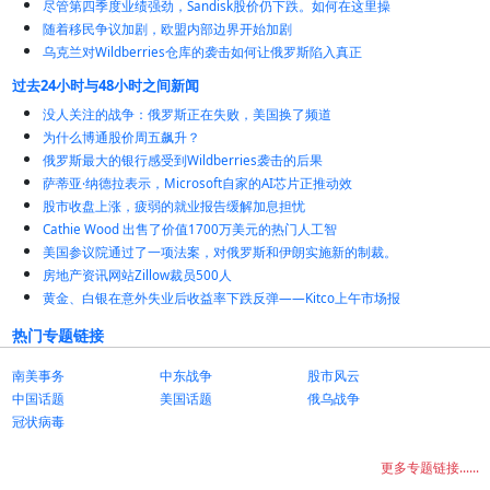
尽管第四季度业绩强劲，Sandisk股价仍下跌。如何在这里操
随着移民争议加剧，欧盟内部边界开始加剧
乌克兰对Wildberries仓库的袭击如何让俄罗斯陷入真正
过去24小时与48小时之间新闻
没人关注的战争：俄罗斯正在失败，美国换了频道
为什么博通股价周五飙升？
俄罗斯最大的银行感受到Wildberries袭击的后果
萨蒂亚·纳德拉表示，Microsoft自家的AI芯片正推动效
股市收盘上涨，疲弱的就业报告缓解加息担忧
Cathie Wood 出售了价值1700万美元的热门人工智
美国参议院通过了一项法案，对俄罗斯和伊朗实施新的制裁。
房地产资讯网站Zillow裁员500人
黄金、白银在意外失业后收益率下跌反弹——Kitco上午市场报
热门专题链接
南美事务
中东战争
股市风云
中国话题
美国话题
俄乌战争
冠状病毒
更多专题链接......