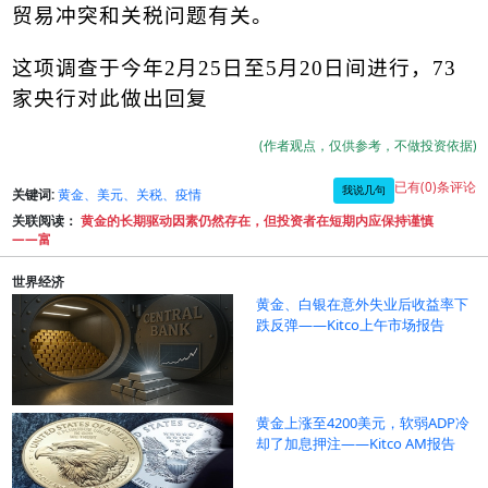
贸易冲突和
关税
问题有关。
这项调查于今年
2
月
25
日至
5
月
20
日间进行，
73
家央行对此做出回复
(作者观点，仅供参考，不做投资依据)
已有(0)条评论
我说几句
关键词:
黄金、美元、关税、疫情
关联阅读：
黄金的长期驱动因素仍然存在，但投资者在短期内应保持谨慎
——富
世界经济
黄金、白银在意外失业后收益率下
跌反弹——Kitco上午市场报告
黄金上涨至4200美元，软弱ADP冷
却了加息押注——Kitco AM报告