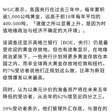
WGC
表示，各国央行在过去三年中，每年累积
逾
1,000
公吨黄金，远高于前
10
年每年平均的
400-500
吨，「速度之所以显著上升，是因为时
值地缘政治与经济不确定的大环境」。
该调查还显示英格兰银行（
BOE
，央行）仍是最
受欢迎的黄金存放地。但也有迹象显示，在地缘
政治紧张下，一些央行计划将更多黄金存放在本
国之内，而非全球两大黄金存放地伦敦和纽约。
约
7%
受访者说他们正规划这么做，比率为新冠
疫情
爆发以来最高。
同时，认为以美元计价的准备资产将在未来五年
降低的受访者，从去年的
62%
增至近四分之三。
59%
受访者表示，他们管理外汇存底，与潜在的