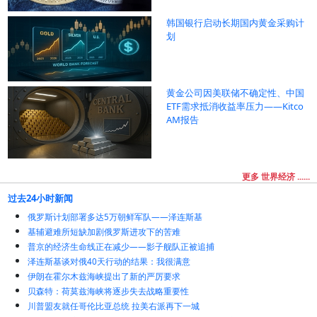
韩国银行启动长期国内黄金采购计
划
黄金公司因美联储不确定性、中国
ETF需求抵消收益率压力——Kitco
AM报告
更多 世界经济 ......
过去24小时新闻
俄罗斯计划部署多达5万朝鲜军队——泽连斯基
基辅避难所短缺加剧俄罗斯进攻下的苦难
普京的经济生命线正在减少——影子舰队正被追捕
泽连斯基谈对俄40天行动的结果：我很满意
伊朗在霍尔木兹海峡提出了新的严厉要求
贝森特：荷莫兹海峡将逐步失去战略重要性
川普盟友就任哥伦比亚总统 拉美右派再下一城