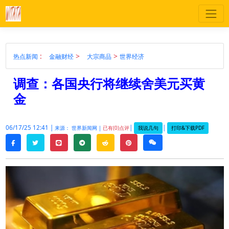
:
>
>
热点新闻
金融财经
大宗商品
世界经济
调查：各国央行将继续舍美元买黄
金
06/17/25 12:41 |
|
|
我说几句
打印&下载PDF
来源： 世界新闻网 |
已有(0)点评
twitter
line
telegram
reddit
pinterest
weixin
facebook