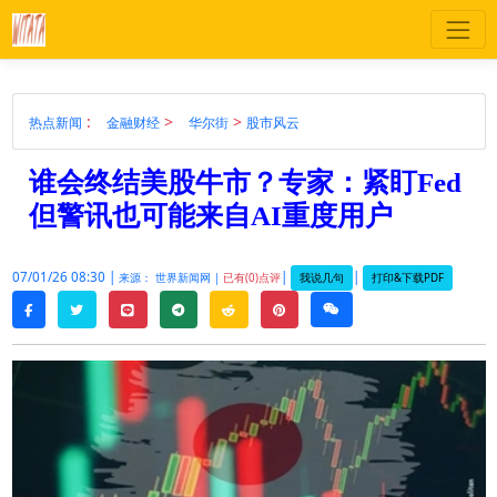
:
>
>
热点新闻
金融财经
华尔街
股市风云
谁会终结美股牛市？专家：紧盯Fed
但警讯也可能来自AI重度用户
07/01/26 08:30 |
|
|
我说几句
打印&下载PDF
来源： 世界新闻网 |
已有(0)点评
twitter
line
telegram
reddit
pinterest
weixin
facebook