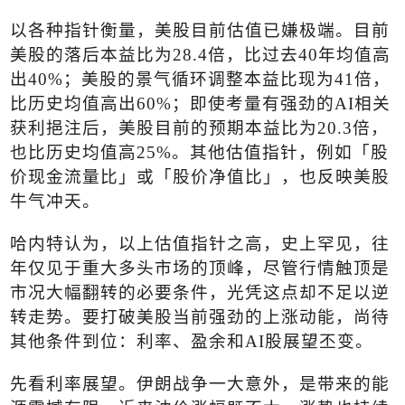
以各种指针衡量，美股目前估值已嫌极端。目前
美股的落后本益比为
28.4
倍，比过去
40
年均值高
出
40%
；美股的景气循环调整本益比现为
41
倍，
比历史均值高出
60%
；即使考量有强劲的
AI
相关
获利挹注后，美股目前的预期本益比为
20.3
倍，
也比历史均值高
25%
。其他估值指针，例如「股
价现金流量比」或「股价净值比」，也反映美股
牛气冲天。
哈内特认为，以上估值指针之高，史上罕见，往
年仅见于重大多头市场的顶峰，尽管行情触顶是
市况大幅翻转的必要条件，光凭这点却不足以逆
转走势。要打破美股当前强劲的上涨动能，尚待
其他条件到位：利率、盈余和
AI
股展望丕变。
先看利率展望。伊朗战争一大意外，是带来的能