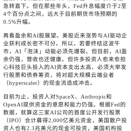
急转直下。但在那些年头，
Fed
升息幅度介于
2
至
4
个百分点之间，远大于目前期货市场预期的
0.5%
升幅。
再看盈余和
AI
股展望。美股近来涨势与
AI
驱动企
业获利成长密不可分。所以，若要终结这波牛
市，
AI
「泡沫」动能必须先爆裂。但目前，
AI
盈
余仍强，营收也还健康。但许多投资人愈来愈担
心科技巨头投入的
AI
资本支出太高、必须大举发
行股票和债券筹资，将对超大规模云端业者
（
hyperscaler
）的现金流造成冲击。
目前为止，投资人对
SpaceX
、
Anthropic
和
OpenAI
提供资金的意愿和能力仍强。根据
Fed
的
数据，就算这三家
AI
公司的首度公开发行股票
（
IPO
）合计募得
2,000
亿美元资金，美国散户投
资人也有
2.3
兆美元的现金可投资，美国机构投