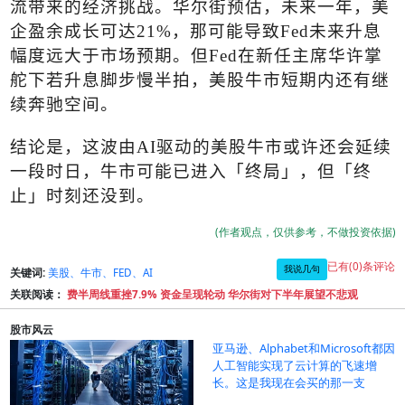
流带来的经济挑战。华尔街预估，未来一年，美
企盈余成长可达
21%
，那可能导致
Fed
未来升息
幅度远大于市场预期。但
Fed
在新任主席华许掌
舵下若升息脚步慢半拍，美股牛市短期内还有继
续奔驰空间。
结论是，这波由
AI
驱动的美股牛市或许还会延续
一段时日，牛市可能已进入「终局」，但「终
止」时刻还没到。
(作者观点，仅供参考，不做投资依据)
已有(0)条评论
我说几句
关键词:
美股、牛市、FED、AI
关联阅读：
费半周线重挫7.9% 资金呈现轮动 华尔街对下半年展望不悲观
股市风云
亚马逊、Alphabet和Microsoft都因
人工智能实现了云计算的飞速增
长。这是我现在会买的那一支