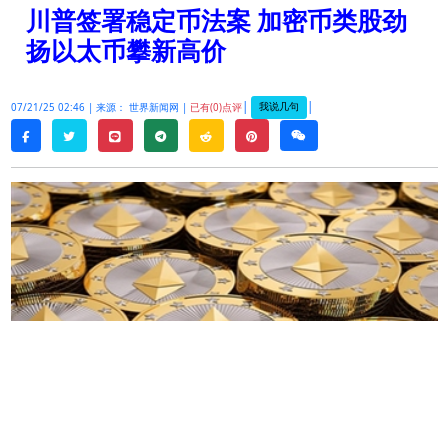
川普签署稳定币法案 加密币类股劲
扬以太币攀新高价
|
|
我说几句
07/21/25 02:46 |
来源： 世界新闻网 |
已有(0)点评
twitter
line
telegram
reddit
pinterest
weixin
facebook
随着美国总统
川普
将监管稳定币的
GENIUS
法案
签署成法，美国股市的加密币相关公司股票价格
今天应声劲扬，世界第
2
大
加密货币以太币
的价