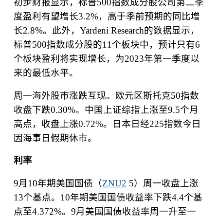
初步财报显示，标普
500
指数成分股公司第二季
度盈利有望增长
3.2%
，高于季前预期的同比增
长
2.8%
。此外，
Yardeni Research
的数据显示，
标普
500
指数成分股的
11
个板块中，预计只有
6
个板块盈利将实现增长，为
2023
年第一季度以
来的最低水平。
周一海外股市涨跌互现。欧元区斯托克
50
指数
收盘下跌
0.30%
。中国上证综指上涨至
9.5
个月
高点，收盘上涨
0.72%
。日本日经
225
指数今日
因海事日假期休市。
利
率
9
月
10
年期美国国债（
ZNU2
5
）周一收盘上涨
13
个基点。
10
年期美国国债收益率下跌
4.4
个基
点至
4.372%
。
9
月美国国债收益率周一升至一