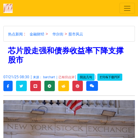
:
>
>
热点新闻
金融财经
华尔街
股市风云
芯片股走强和债券收益率下降支撑
股市
07/21/25 08:30 |
|
|
我说几句
打印&下载PDF
来源： barchart |
已有(0)点评
twitter
line
telegram
reddit
pinterest
weixin
facebook