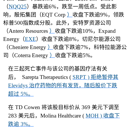
（
NQQ25
）暴跌逾
6%
，跌至一周低点。受此影
响，殷拓集团（
EQT Corp
）
收盘下跌逾
9%
，领跌
标普
500
指数成分股。此外，安特罗资源公司
（
Antero Resources
）
收盘下跌逾
10%
，
Expand
Energy
（
EXE
）收盘下跌逾
8%
，切尼尔能源公司
（
Cheniere Energy
）
收盘下跌逾
7%
，科特拉能源公
司（
Coterra Energy
）
收盘下跌逾
5%
。
在三起死亡事件与该公司的基因疗法有关
后，
Sarepta Therapeutics (
SRPT )
拒绝暂停其
Elevidys
治疗药物的所有发货，随后股价下跌
超过
5%
。
在
TD Cowen
将该股目标价从
369
美元下调至
283
美元后，
Molina Healthcare (
MOH )
收盘下
跌逾
3%
。