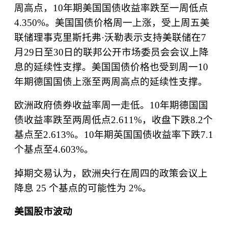
周高点，
10
年期美国国债收益率跌至一周低点
4.350%
。美国国债价格周一上涨，受上周五美
联储理事克里斯托弗
·
沃勒表示支持美联储在
7
月
29
日至
30
日的联邦公开市场委员会会议上降
息的延续性支撑。美国国债价格也受到周一
10
年期德国国债上涨至两周高点的延续性支撑。
欧洲政府债券收益率周一走低。
10
年期德国国
债收益率跌至两周低点
2.611%
，收盘下跌
8.2
个
基点至
2.613%
。
10
年期英国国债收益率下跌
7.1
个基点至
4.603%
。
掉期交易认为，欧洲央行在周四的政策会议上
降息
25
个基点的可能性为
2%
。
美国股市波
动