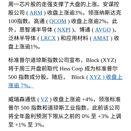
周一芯片股的走强支撑了大盘的上涨。安谋控
股公司
(
ARM
)
收盘上涨逾
3%
，领涨纳斯达克
100
指数。高通
(
QCOM
)
收盘上涨逾
2%
。此
外，恩智浦半导体
(
NXPI
)
、博通
(
AVGO
)
、
泛林半导体
(
LRCX
)
和应用材料
(
AMAT
)
收
盘上涨逾
1%
。
标准普尔道琼斯指数公司宣布，
Block (XYZ)
将于周三开盘前取代
Hess Corp
成为标准普尔
500
指数成分股。随后，
Block (
XYZ )
收盘上
涨逾
7%
。
威瑞森通信
(
VZ
)
收盘上涨逾
+4%
，领涨标准
普尔
500
指数和道琼斯工业指数，此前该公司
将全年盈利预测下限从之前的
0%
至
+3%
上调
至
+1%
至
3%
。