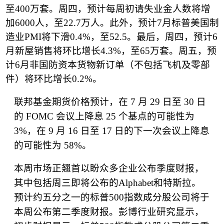
至
400
万套。周四，预计每周初请失业金人数将增
加
6000
人，至
22.7
万人。此外，预计
7
月标普美国制
造业
PMI
将下滑
0.4%
，至
52.5
。最后，周四，预计
6
月新屋销售将环比增长
4.3%
，至
65
万套。周五，预
计
6
月非国防资本货物新订单（不包括飞机及零部
件）将环比增长
0.2%
。
联邦基金期货价格预计，在
7
月
29
日至
30
日
的
FOMC
会议上降息
25
个基点的可能性为
3%
，在
9
月
16
日至
17
日的下一次会议上降息
的可能性为
58%
。
本周市场正翘首以盼众多企业公布季度财报，
其中包括周三即将公布的
Alphabet
和特斯拉。
预计约五分之一的标普
500
指数成分股公司将于
本周公布第二季度财报。彭博行业研究显示，