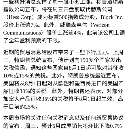
一些利好消息支撑了周一股市的上涨。标普道琼斯
指数公司宣布，将在周三开盘前取代赫斯公司
（
Hess Corp
）成为标普
500
指数成分股，
Block Inc.
股价上涨逾
7%
。此外，威瑞森电信（
Verizon
Communications
）股价上涨逾
4%
，此前该公司上调
了全年盈利预期的下限。
近期的贸易消息给股市带来了一些下行压力。上周
三，特朗普总统宣布，他计划向
150
多个国家发出
关税信函，通知这些国家自
8
月
1
日起可能对其征收
10%
或
15%
的关税。此外，特朗普总统最近宣布，
美国将从
8
月
1
日起对从欧盟和墨西哥进口的美国产
品征收
30%
的关税。此外，特朗普还表示，对部分
加拿大产品征收
35%
的关税将于
8
月
1
日起生效，高
于目前的
25%
。
本周市场将关注任何关税消息以及任何新贸易协议
的宣布。周三，预计
6
月成屋销售将环比下降
0.7%