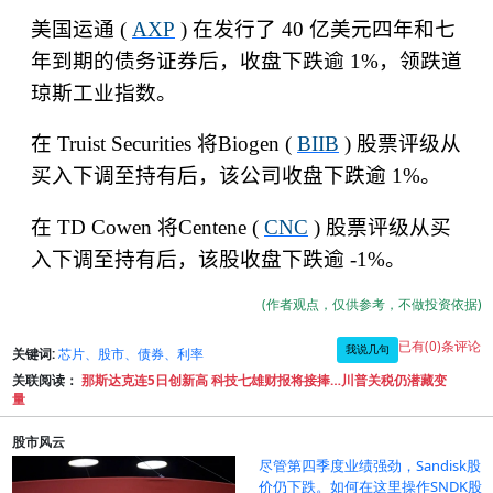
美国运通
(
AXP
)
在发行了
40
亿美元四年和七
年到期的债务证券后，收盘下跌逾
1%
，领跌道
琼斯工业指数。
在
Truist Securities
将
Biogen (
BIIB
)
股票评级从
买入下调至持有后，该公司收盘下跌逾
1%
。
在
TD Cowen
将
Centene (
CNC
)
股票评级从买
入下调至持有后，该股收盘下跌逾
-1%
。
(作者观点，仅供参考，不做投资依据)
已有(0)条评论
我说几句
关键词:
芯片、股市、债券、利率
关联阅读：
那斯达克连5日创新高 科技七雄财报将接捧…川普关税仍潜藏变
量
股市风云
尽管第四季度业绩强劲，Sandisk股
价仍下跌。如何在这里操作SNDK股