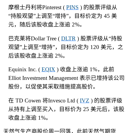
摩根士丹利将
Pinterest (
PINS
)
的股票评级从
“
持股观望
”
上调至
“
增持
”
，目标价定为
45
美
元，随后该股收盘上涨逾
2%
。
巴克莱将
Dollar Tree (
DLTR
)
股票评级从
“
持股
观望
”
上调至
“
增持
”
，目标价定为
120
美元，之
后该股收盘上涨逾
2%
。
Equinix Inc. (
EQIX
)
收盘上涨逾
1%
，此前
Elliot Investment Management
表示已增持该公司
股份，以促使其采取措施提高股价。
在
TD Cowen
将
Invesco Ltd (
IVZ
)
的股票评级
从持有上调至买入，目标价为
25
美元后，该股
收盘上涨逾
1%
。
天然气生产商股价周一回落，此前天然气期货