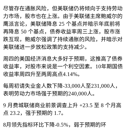
尽管存在通胀风险，但美联储仍将倾向于支持劳动
力市场，股市也在上涨。由于美联储主席鲍威尔的
鹰派言论，美联储降息
25
个基点并暗示年底前将
再降息
50
个基点，债券收益率周三上涨，股市涨
跌互现，鲍威尔强调了持续通胀的风险，并暗示对
美联储进一步放松政策的支持减少。
周四的美国经济消息大多好于预期，这推高了债券
收益率，对股市来说是一个利空因素。
10
年期国债
收益率周四升至两周高点
4.14%
。
每周初请失业金人数下降
-33,000
人至
231,000
人，
表明劳动力市场强于预期的
240,000
人。
9
月费城联储商业前景调查上升
+23.5
至
8
个月高
点
23.2
，强于预期的
1.7
。
8
月领先指标环比下降
-0.5%
，弱于预期的环