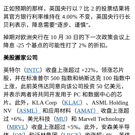
正如预期的那样，英国央行以
7
比
2
的投票结果将
其官方银行利率维持在
4.00%
不变，英国央行行长
贝利表示，降息需要
“
逐步、谨慎
”
。
掉期对欧洲央行在
10
月
30
日的下一次政策会议上
降息
-25
个基点的可能性打了
2%
的折扣。
美股搬家公司
英特尔
（
INTC
）
收盘上涨超过
+22%
，领涨芯片
股，并在标准普尔
500
指数和纳斯达克
100
指数中
上涨，此前英伟达同意向该公司投资
50
亿美元，
并表示两者将共同开发用于
PC
和数据中心的芯
片。此外，
KLA Corp
（
KLAC
）、
ASML Holding
NV
（
ASML
）
和应用材料
（
AMAT
）
收盘上涨超
过
+6%
，美光科技
（
MU
）
和
Marvell Technology
（
MRVL
）
收盘上涨超过
+5%
。此外，安森美半导