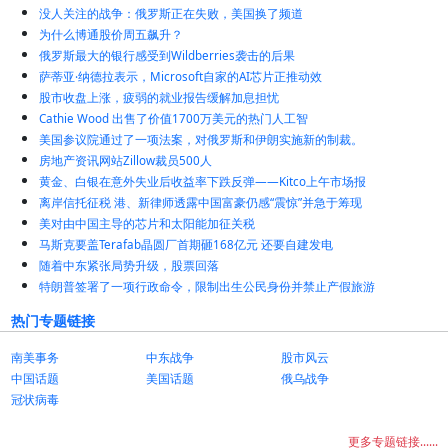
没人关注的战争：俄罗斯正在失败，美国换了频道
为什么博通股价周五飙升？
俄罗斯最大的银行感受到Wildberries袭击的后果
萨蒂亚·纳德拉表示，Microsoft自家的AI芯片正推动效
股市收盘上涨，疲弱的就业报告缓解加息担忧
Cathie Wood 出售了价值1700万美元的热门人工智
美国参议院通过了一项法案，对俄罗斯和伊朗实施新的制裁。
房地产资讯网站Zillow裁员500人
黄金、白银在意外失业后收益率下跌反弹——Kitco上午市场报
离岸信托征税 港、新律师透露中国富豪仍感“震惊”并急于筹现
美对由中国主导的芯片和太阳能加征关税
马斯克要盖Terafab晶圆厂首期砸168亿元 还要自建发电
随着中东紧张局势升级，股票回落
特朗普签署了一项行政命令，限制出生公民身份并禁止产假旅游
热门专题链接
南美事务
中东战争
股市风云
中国话题
美国话题
俄乌战争
冠状病毒
更多专题链接......