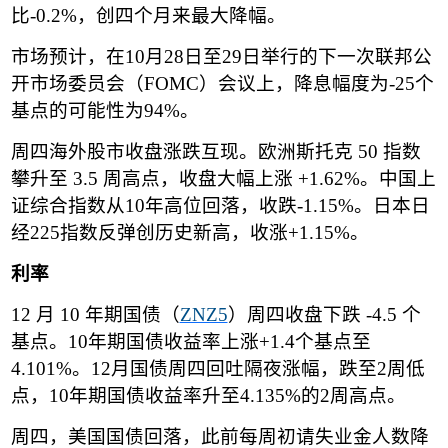
比
-0.2%
，创四个月来最大降幅。
市场预计，在
10
月
28
日至
29
日举行的下一次联邦公
开市场委员会（
FOMC
）会议上，降息幅度为
-25
个
基点的可能性为
94%
。
周四海外股市收盘涨跌互现。欧洲斯托克
50
指数
攀升至
3.5
周高点，收盘大幅上涨
+1.62%
。中国上
证综合指数从
10
年高位回落，收跌
-1.15%
。日本日
经
225
指数反弹创历史新高，收涨
+1.15%
。
利率
12
月
10
年期国债
（
ZNZ5
）
周四收盘下跌
-4.5
个
基点。
10
年期国债收益率上涨
+1.4
个基点至
4.101%
。
12
月国债周四回吐隔夜涨幅，跌至
2
周低
点，
10
年期国债收益率升至
4.135%
的
2
周高点。
周四，美国国债回落，此前每周初请失业金人数降