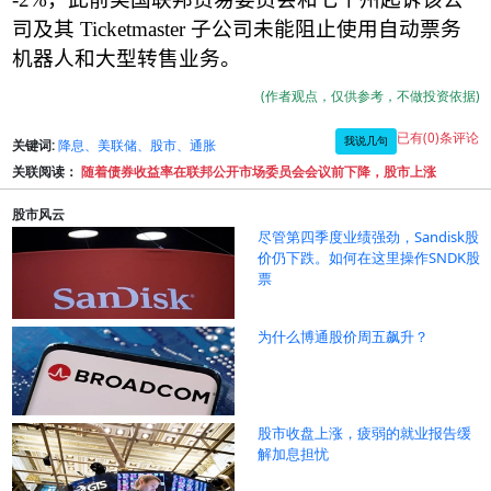
司及其
Ticketmaster
子公司未能阻止使用自动票务
机器人和大型转售业务。
(作者观点，仅供参考，不做投资依据)
已有(0)条评论
我说几句
关键词:
降息、美联储、股市、通胀
关联阅读：
随着债券收益率在联邦公开市场委员会会议前下降，股市上涨
股市风云
尽管第四季度业绩强劲，Sandisk股
价仍下跌。如何在这里操作SNDK股
票
为什么博通股价周五飙升？
股市收盘上涨，疲弱的就业报告缓
解加息担忧