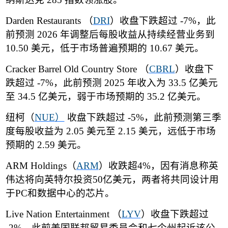
Darden Restaurants
（
DRI
）
收盘下跌超过
-7%
，此
前预测
2026
年调整后每股收益从持续经营业务到
10.50
美元，低于市场普遍预期的
10.67
美元。
Cracker Barrel Old Country Store
（
CBRL
）
收盘下
跌超过
-7%
，此前预测
2025
年收入为
33.5
亿美元
至
34.5
亿美元，弱于市场预期的
35.2
亿美元。
纽柯
（
NUE
）
收盘下跌超过
-5%
，此前预测第三季
度每股收益为
2.05
美元至
2.15
美元，远低于市场
预期的
2.59
美元。
ARM Holdings
（
ARM
）收跌超
4%
，因有消息称英
伟达将向英特尔投资
50
亿美元，两者将共同设计用
于
PC
和数据中心的芯片。
Live Nation Entertainment
（
LYV
）
收盘下跌超过
-2%
，此前美国联邦贸易委员会和七个州起诉该公