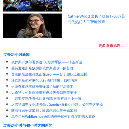
Cathie Wood 出售了价值1700万美
元的热门人工智能股票
更多 股市风云 ......
过去24小时新闻
俄罗斯计划部署多达5万朝鲜军队——泽连斯基
基辅避难所短缺加剧俄罗斯进攻下的苦难
普京的经济生命线正在减少——影子舰队正被追捕
泽连斯基谈对俄40天行动的结果：我很满意
伊朗在霍尔木兹海峡提出了新的严厉要求
贝森特：荷莫兹海峡将逐步失去战略重要性
川普盟友就任哥伦比亚总统 拉美右派再下一城
尽管第四季度业绩强劲，Sandisk股价仍下跌。如何在这里操
随着移民争议加剧，欧盟内部边界开始加剧
乌克兰对Wildberries仓库的袭击如何让俄罗斯陷入真正
过去24小时与48小时之间新闻