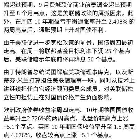
幅超过预期，
9
月费城联储商业前景调查超出预期
升至
8
个月高点，这是美联储政策的鹰派因素。此
外，在周四
10
年期盈亏平衡通胀率升至
2.408%
的
两周高点后，通胀预期上升对国债不利。
由于美联储进一步宽松政策的前景，国债周四最初
走高。在周三将联邦基金目标利率下调
25
个基点
后，美联储暗示年底前将再降息
50
个基点。
由于特朗普总统试图解雇美联储理事库克，以及斯
蒂芬
·
米兰打算担任美联储理事一职，同时从技术上
讲继续担任白宫经济顾问委员会成员，对美联储独
立性的担忧正在对国债价格产生负面影响。
欧洲政府债券收益率周四走高。
10
年期德国国债收
益率升至
2.726%
的两周高点，收盘价较高点上涨
+5.1
个基点。英国
10
年期国债收益率升至
1.5
周高
点
4.676%
，收盘较高点上涨
+5.1
个基点。