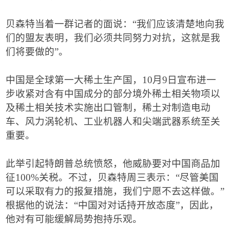
贝森特当着一群记者的面说：
“
我们应该清楚地向我
们的盟友表明，我们必须共同努力对抗，这就是我
们将要做的
”
。
中国是全球第一大稀土生产国，
10
月
9
日宣布进一
步收紧对含有中国成分的部分境外稀土相关物项以
及稀土相关技术实施出口管制，稀土对制造电动
车、风力涡轮机、工业机器人和尖端武器系统至关
重要。
此举引起特朗普总统愤怒，他威胁要对中国商品加
征
100%
关税。不过，贝森特周三表示：
“
尽管美国
可以采取有力的报复措施，我们宁愿不去这样做。
”
根据他的说法：
“
中国对对话持开放态度
”
，因此，
他对有可能缓解局势抱持乐观。