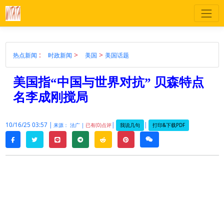
:
>
>
热点新闻
时政新闻
美国
美国话题
美国指“中国与世界对抗” 贝森特点
名李成刚搅局
10/16/25 03:57 |
|
|
我说几句
打印&下载PDF
来源： 法广 |
已有(0)点评
twitter
line
telegram
reddit
pinterest
weixin
facebook