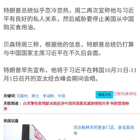
特朗普总统似乎忽冷忽热，周二再次宣称他与习近
平有良好的私人关系，然后威胁要停止美国从中国
购买食用油。
贝森特周三称，根据他的信息，特朗普总统仍打算
与中国国家主席习近平在不久后会面。
特朗普早先宣布，他将于习近平在韩国
10
月
31
日
-11
月
1
日召开的亚太经合峰会期间会晤。
已有(0)条评论
我说几句
关键词:
贝森特、稀土、李成刚、中国
关联阅读：
白宫警告斯塔默未能起诉中国间谍案或威胁情报共享 特朗普据称
亲
美国话题
沃尔格林关闭更多门店。参见新名
单