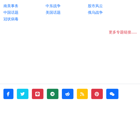
南美事务
中东战争
股市风云
中国话题
美国话题
俄乌战争
冠状病毒
更多专题链接......
twitter
line
telegram
reddit
rss
pinterest
weixin
facebook
© 2026 - witata -
About
sitemap
rss
Login