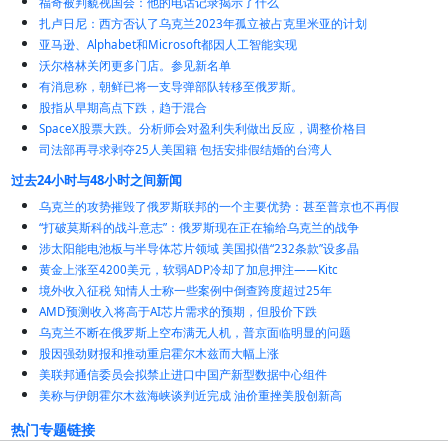
福奇被判藐视国会：他的电话记录揭示了什么
扎卢日尼：西方否认了乌克兰2023年孤立被占克里米亚的计划
亚马逊、Alphabet和Microsoft都因人工智能实现
沃尔格林关闭更多门店。参见新名单
有消息称，朝鲜已将一支导弹部队转移至俄罗斯。
股指从早期高点下跌，趋于混合
SpaceX股票大跌。分析师会对盈利失利做出反应，调整价格目
司法部再寻求剥夺25人美国籍 包括安排假结婚的台湾人
过去24小时与48小时之间新闻
乌克兰的攻势摧毁了俄罗斯联邦的一个主要优势：甚至普京也不再假
“打破莫斯科的战斗意志”：俄罗斯现在正在输给乌克兰的战争
涉太阳能电池板与半导体芯片领域 美国拟借“232条款”设多晶
黄金上涨至4200美元，软弱ADP冷却了加息押注——Kitc
境外收入征税 知情人士称一些案例中倒查跨度超过25年
AMD预测收入将高于AI芯片需求的预期，但股价下跌
乌克兰不断在俄罗斯上空布满无人机，普京面临明显的问题
股因强劲财报和推动重启霍尔木兹而大幅上涨
美联邦通信委员会拟禁止进口中国产新型数据中心组件
美称与伊朗霍尔木兹海峡谈判近完成 油价重挫美股创新高
热门专题链接