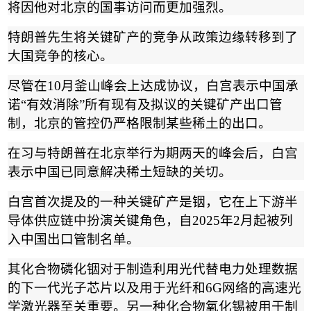
将因他对北京的国事访问而更加强烈。
特朗普先生将关键矿产的竞争从政策边缘转移到了
大国竞争的核心。
尽管在
10
月釜山峰会上达成协议，白宫表示中国承
诺
“
有效消除
”
所有现有及拟议的关键矿产出口管
制，北京的管控仍严格限制某些稀土的出口。
在习与特朗普在北京举行为期两天的峰会后，白宫
表示中国已同意解决稀土短缺的关切。
白宫首次提及的一种关键矿产是铟，它在上下游半
导体供应链中扮演关键角色，自
2025
年
2
月起被列
入中国出口管制名单。
其化合物磷化铟对于制造利用光代替电力处理数据
的下一代光子芯片以及用于光纤和
6G
网络的高速光
学激光器至关重要。另一种化合物氧化锡被用于制