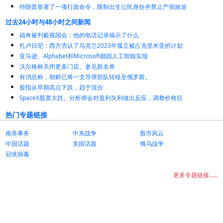
特朗普签署了一项行政命令，限制出生公民身份并禁止产假旅游
过去24小时与48小时之间新闻
福奇被判藐视国会：他的电话记录揭示了什么
扎卢日尼：西方否认了乌克兰2023年孤立被占克里米亚的计划
亚马逊、Alphabet和Microsoft都因人工智能实现
沃尔格林关闭更多门店。参见新名单
有消息称，朝鲜已将一支导弹部队转移至俄罗斯。
股指从早期高点下跌，趋于混合
SpaceX股票大跌。分析师会对盈利失利做出反应，调整价格目
热门专题链接
南美事务
中东战争
股市风云
中国话题
美国话题
俄乌战争
冠状病毒
更多专题链接......