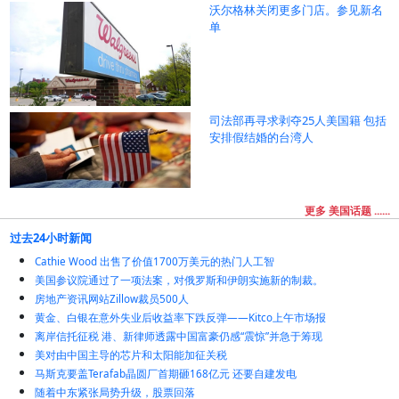
沃尔格林关闭更多门店。参见新名
单
司法部再寻求剥夺25人美国籍 包括
安排假结婚的台湾人
更多 美国话题 ......
过去24小时新闻
Cathie Wood 出售了价值1700万美元的热门人工智
美国参议院通过了一项法案，对俄罗斯和伊朗实施新的制裁。
房地产资讯网站Zillow裁员500人
黄金、白银在意外失业后收益率下跌反弹——Kitco上午市场报
离岸信托征税 港、新律师透露中国富豪仍感“震惊”并急于筹现
美对由中国主导的芯片和太阳能加征关税
马斯克要盖Terafab晶圆厂首期砸168亿元 还要自建发电
随着中东紧张局势升级，股票回落