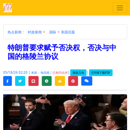
:
>
>
热点新闻
时政新闻
国际
美国话题
特朗普要求赋予否决权，否决与中
国的格陵兰协议
05/18/26 02:20 |
|
|
我说几句
打印&下载PDF
来源： 电讯报 |
已有(0)点评
twitter
line
telegram
reddit
pinterest
weixin
facebook