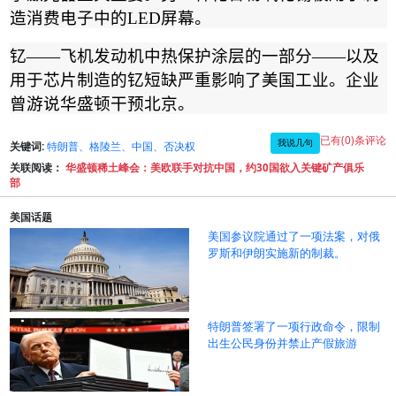
造消费电子中的
LED
屏幕。
钇
——
飞机发动机中热保护涂层的一部分
——
以及
用于芯片制造的钇短缺严重影响了美国工业。企业
曾游说华盛顿干预北京。
已有(0)条评论
我说几句
关键词:
特朗普、格陵兰、中国、否决权
关联阅读：
华盛顿稀土峰会：美欧联手对抗中国，约30国欲入关键矿产俱乐
部
美国话题
美国参议院通过了一项法案，对俄
罗斯和伊朗实施新的制裁。
特朗普签署了一项行政命令，限制
出生公民身份并禁止产假旅游