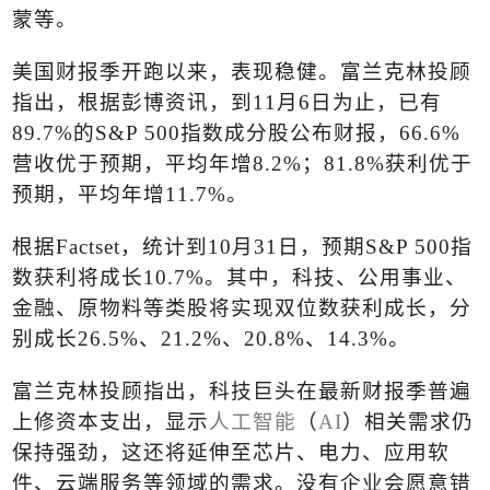
蒙等。
美国财报季开跑以来，表现稳健。富兰克林投顾
指出，根据彭博资讯，到
11
月
6
日为止，已有
89.7%
的
S&P 500
指数成分股公布财报，
66.6%
营收优于预期，平均年增
8.2%
；
81.8%
获利优于
预期，平均年增
11.7%
。
根据
Factset
，统计到
10
月
31
日，预期
S&P 500
指
数获利将成长
10.7%
。其中，科技、公用事业、
金融、原物料等类股将实现双位数获利成长，分
别成长
26.5%
、
21.2%
、
20.8%
、
14.3%
。
富兰克林投顾指出，科技巨头在最新财报季普遍
上修资本支出，显示
人工智能
（
AI
）相关需求仍
保持强劲，这还将延伸至芯片、电力、应用软
件、云端服务等领域的需求。没有企业会愿意错