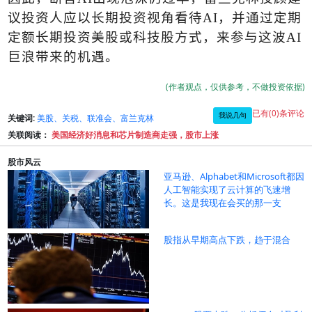
议投资人应以长期投资视角看待
AI
，并通过定期
定额长期投资美股或科技股方式，来参与这波
AI
巨浪带来的机遇。
(作者观点，仅供参考，不做投资依据)
已有(0)条评论
我说几句
关键词:
美股、关税、联准会、富兰克林
关联阅读：
美国经济好消息和芯片制造商走强，股市上涨
股市风云
亚马逊、Alphabet和Microsoft都因
人工智能实现了云计算的飞速增
长。这是我现在会买的那一支
股指从早期高点下跌，趋于混合