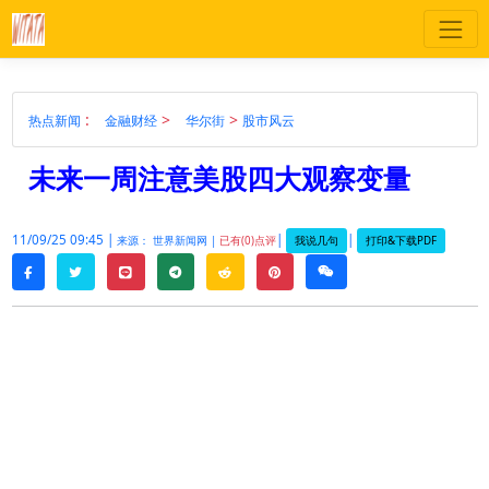
:
>
>
热点新闻
金融财经
华尔街
股市风云
未来一周注意美股四大观察变量
11/09/25 09:45 |
|
|
我说几句
打印&下载PDF
来源： 世界新闻网 |
已有(0)点评
twitter
line
telegram
reddit
pinterest
weixin
facebook