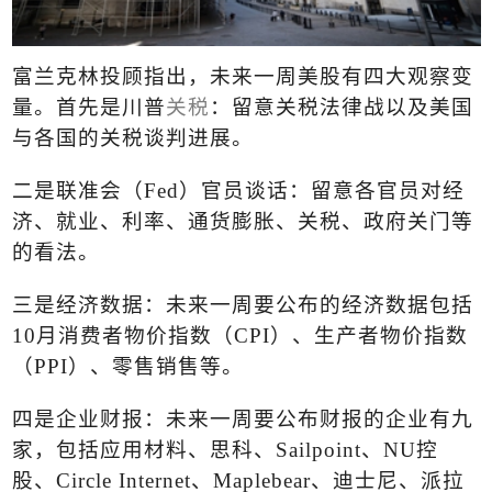
富兰克林投顾指出，未来一周美股有四大观察变
量。首先是川普
关税
：留意关税法律战以及美国
与各国的关税谈判进展。
二是联准会（
Fed
）官员谈话：留意各官员对经
济、就业、利率、通货膨胀、关税、政府关门等
的看法。
三是经济数据：未来一周要公布的经济数据包括
10
月消费者物价指数（
CPI
）、生产者物价指数
（
PPI
）、零售销售等。
四是企业财报：未来一周要公布财报的企业有九
家，包括应用材料、思科、
Sailpoint
、
NU
控
股、
Circle Internet
、
Maplebear
、迪士尼、派拉