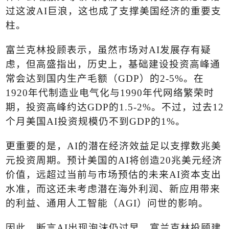
过这波
AI
巨浪，这也成了支撑美国经济的重要支
柱。
富兰克林投顾表示，虽然市场对
AI
发展存有疑
虑，但高盛指出，历史上，基础建设投资高峰通
常会达到国内生产毛额（
GDP
）的
2-5%
。在
1920
年代制造业电气化与
1990
年代网络繁荣时
期，投资高峰约达
GDP
的
1.5-2%
。不过，过去
12
个月美国
AI
投资规模仍不到
GDP
的
1%
。
更重要的是，
AI
的潜在经济效益足以支撑数兆美
元投资周期。预计美国的
AI
将创造
20
兆美元经济
价值，远超过当前与市场预估的未来
AI
资本支出
水准，而这还未考虑潜在海外利润、新应用带来
的利益、通用人工智能（
AGI
）问世的影响。
因此，断言
AI
出现泡沫仍过早，富兰克林投顾建