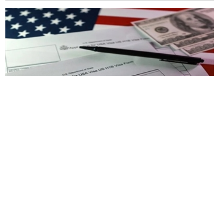
新德里：
据
福克斯新闻
周五报道，美国劳工部
（
DOL
）
最近透露，针对潜在滥用
H-1B
签证计划
的行为，它启动了至少
175
项调查。
劳工部于
9
月启动了防火墙项目，以确保雇主优先
考虑美国公民的工作职位，并且不会滥用签证计
划。
防火墙项目启动之际，唐纳德
·
特朗普总统签署了一
项公告，对
H-1B
签证申请征收
10
万
美元的一次性