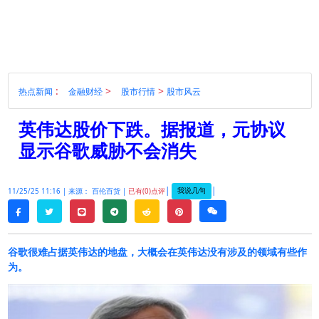
:
>
>
热点新闻
金融财经
股市行情
股市风云
英伟达股价下跌。据报道，元协议
显示谷歌威胁不会消失
|
|
我说几句
11/25/25 11:16 |
来源： 百伦百货 |
已有(0)点评
twitter
line
telegram
reddit
pinterest
weixin
facebook
谷歌很难占据英伟达的地盘，大概会在英伟达没有涉及的领域有些作
为。