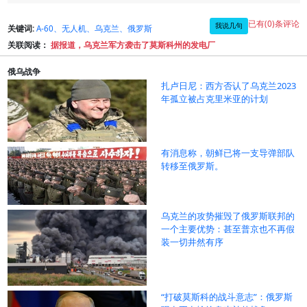
已有(0)条评论
我说几句
关键词:
A-60、无人机、乌克兰、俄罗斯
关联阅读：
据报道，乌克兰军方袭击了莫斯科州的发电厂
俄乌战争
扎卢日尼：西方否认了乌克兰2023
年孤立被占克里米亚的计划
有消息称，朝鲜已将一支导弹部队
转移至俄罗斯。
乌克兰的攻势摧毁了俄罗斯联邦的
一个主要优势：甚至普京也不再假
装一切井然有序
“打破莫斯科的战斗意志”：俄罗斯