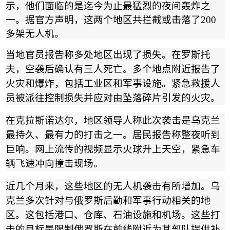
示，他们面临的是迄今为止最猛烈的夜间轰炸之
一。据官方声明，这两个地区共拦截或击落了
200
多架无人机。
当地官员报告称多处地区出现了损失。在罗斯托
夫，空袭后确认有三人死亡。多个地点附近报告了
火灾和爆炸，包括工业区和军事设施。紧急救援人
员被派往控制损失并应对由坠落碎片引发的火灾。
在克拉斯诺达尔，地区领导人称此次袭击是乌克兰
最持久、最有力的打击之一。居民报告称整夜听到
巨响。网上流传的视频显示火球升上天空，紧急车
辆飞速冲向撞击现场。
近几个月来，这些地区的无人机袭击有所增加。乌
克兰多次针对与俄罗斯后勤和军事行动相关的地
区。这包括港口、仓库、石油设施和机场。这些打
击的目标是限制俄罗斯在前线附近为其部队提供补