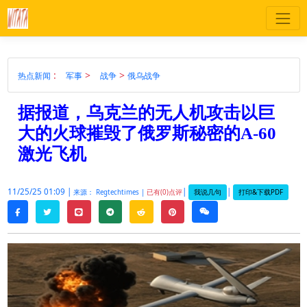
:
>
>
热点新闻
军事
战争
俄乌战争
据报道，乌克兰的无人机攻击以巨
大的火球摧毁了俄罗斯秘密的A-60
激光飞机
11/25/25 01:09 |
|
|
我说几句
打印&下载PDF
来源： Regtechtimes |
已有(0)点评
twitter
line
telegram
reddit
pinterest
weixin
facebook