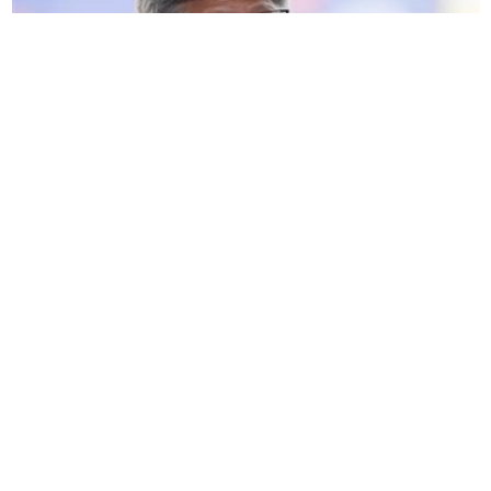
英伟达股价周二下跌，投资者一直担心这家芯片制
造商可能会失去人工智能之王地位，被
谷歌
取代。
股价下跌
6.6%
，市值损失
2940
亿美元。根据道琼斯
市场数据，这使该股有望创下美国公司历史上第四
大单日估值崩盘的记录。
谷歌母公司
Alphabet
上涨
2.9%
，有望再创历史新
高。标普
500
指数持平，道琼斯工业平均指数上涨
0.5%
。
此举是在有报道称
Facebook
母公司
Meta Platforms
正