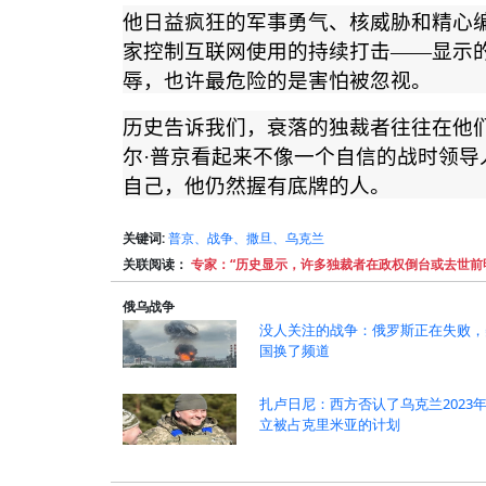
他日益疯狂的军事勇气、核威胁和精心
家控制互联网使用的持续打击
——
显示
辱，也许最危险的是害怕被忽视。
历史告诉我们，衰落的独裁者往往在他
尔
·
普京看起来不像一个自信的战时领导
自己，他仍然握有底牌的人。
关键词:
普京、战争、撒旦、乌克兰
关联阅读：
专家：“历史显示，许多独裁者在政权倒台或去世前
俄乌战争
没人关注的战争：俄罗斯正在失败，
国换了频道
扎卢日尼：西方否认了乌克兰2023
立被占克里米亚的计划