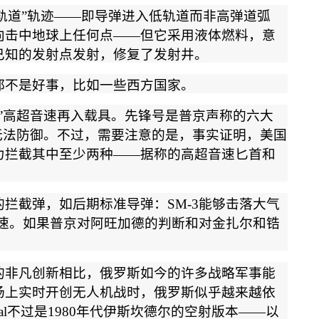
轨道
”
轨迹
——
即导弹进入低轨道而非高弹道弧
向击中地球上任何点
——
但它采用液体燃料，意
已知的发射点发射，
修复了发射井。
都不是好事，比如一些西方国家。
”
高超音速再入载具。先锋号是普京声称的六大
无法防御。不过，需要注意的是，事实证明，美国
力拦截其中至少两种
——
据称的高超音速匕首和
的拦截弹，如后期标准导弹：
SM-3
能够击落大气
速。如果普京对阿旺加德的判断和对金扎尔和锆
的非凡创新相比，俄罗斯如今的许多战略军事能
场上实时开创无人机战时，俄罗斯似乎越来越依
al
不过是
1980
年代伊斯坎德尔的空射版本
——
以