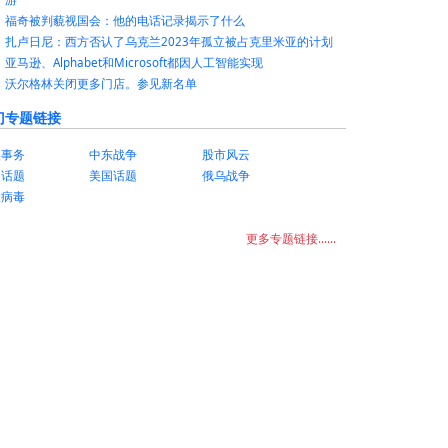
福奇被判藐视国会：他的电话记录揭示了什么
扎卢日尼：西方否认了乌克兰2023年孤立被占克里米亚的计划
亚马逊、Alphabet和Microsoft都因人工智能实现
沃尔格林关闭更多门店。参见新名单
门专题链接
美事务
中东战争
股市风云
国话题
美国话题
俄乌战争
状病毒
更多专题链接......