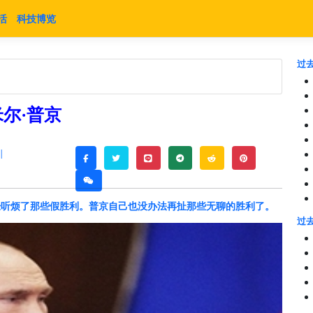
活
科技博览
过去
尔·普京
|
twitter
line
telegram
reddit
pinterest
facebook
weixin
经听烦了那些假胜利。普京自己也没办法再扯那些无聊的胜利了。
过去