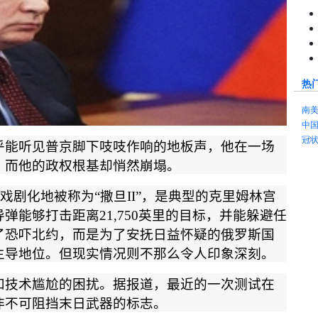
热
南
中
冠
乎能听见普京脚下吱吱作响的地板声，他在一场
，而他的政权根基却悄然崩塌。
戏剧化地被称为
“
撒旦
II”
，是典型的克里姆林宫
导弹能够打击距离
21,750
英里的目标，并能躲避任
了恐吓北约，而是为了安抚日益怀疑的俄罗斯国
主导地位。但现实情况则不那么令人印象深刻。
和技术尴尬的困扰。据报道，最近的一次测试在
非不可阻挡末日武器的标志。