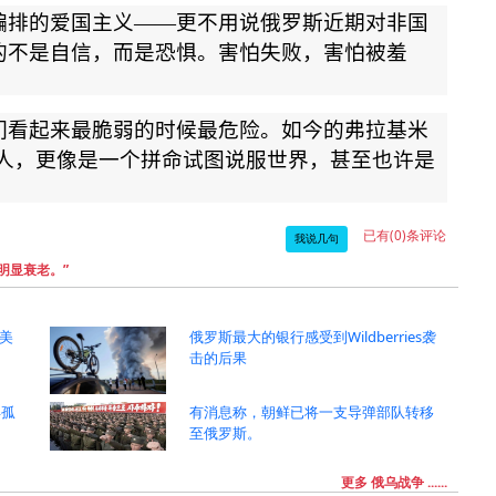
编排的爱国主义
——
更不用说俄罗斯近期对非国
的不是自信，而是恐惧。害怕失败，害怕被羞
们看起来最脆弱的时候最危险。如今的弗拉基米
人，更像是一个拼命试图说服世界，甚至也许是
已有(0)条评论
我说几句
明显衰老。”
美
俄罗斯最大的银行感受到Wildberries袭
击的后果
年孤
有消息称，朝鲜已将一支导弹部队转移
至俄罗斯。
更多 俄乌战争 ......