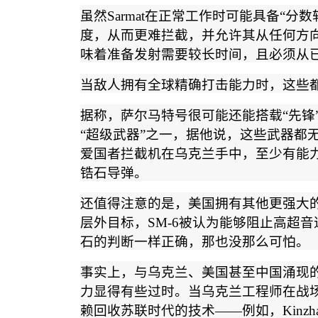
虽然
Sarmat
在正常工作时可能具备
“
分数
度，从而更难拦截，并允许其从任何方
味着准备发射需要较长时间，且必须从
当敌人拥有全球精确打击能力时，这些
据称，萨尔马特号很可能还能搭载
“
先锋
“
超级武器
”
之一，据他说，这些武器都
爱国者拦截机在乌克兰手中，至少有能
锆石导弹。
还值得注意的是，美国拥有其他更强大
层外目标，
SM-6
被认为能够阻止高超音
石的判断一样正确，那也没那么可怕。
事实上，与乌克兰、美国甚至中国涌现
力显得有些过时。当乌克兰工程师在战
赖回收苏联时代的技术
——
例如，
Kinzh