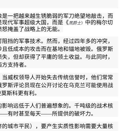
像是一把越来越生锈脆弱的军刀绝望地敲击，而
是现代军事超级大国，而是
《
中的梅尔切
》
黑爵士
愤怒掩盖了战略上的无能
。
可阻挡的军事技术。然而，经过四年多的冲突，
妙且低成本的攻击而在基地和锚地被毁。俄罗斯
损失，但却获得了平庸的领土收益。与此同时，
西方支持者。
。当威权领导人开始失去传统信誉时，他们常常
俄罗斯评论员现在公开讨论在乌克兰可能使用战
使莫斯科更有利。
的影响远低于人们普遍想象的。千吨级的战术核
——
有时甚至每天
——
所提供的破坏力。
挤的城市平民），要产生实质性影响需要大量核