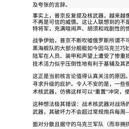
及夸张的言辞。
事实上，普京反复提及核武器，越来越
不再是可信的威慑。这让人联想到的不
特将军，充满喧闹声、胡须和戏剧性的
战争伊始，普京不断吹嘘俄罗斯所谓不
黑海舰队的大部分舰艇如今因乌克兰巧
陆军在人员、装甲和声望上遭受了惨重
技术活力似乎压倒性地有利于基辅及其
这正是当前核言论值得认真关注的原因
寻求升级的庇护。令人不安的是，一些
术核武器，仿佛这样可以
“
重置
”
冲突，
这种想法极其错误：战术核武器对战场
武器，其破坏力不会超过常规炮兵每周
面对分散且据守的乌克兰军队（而非拥