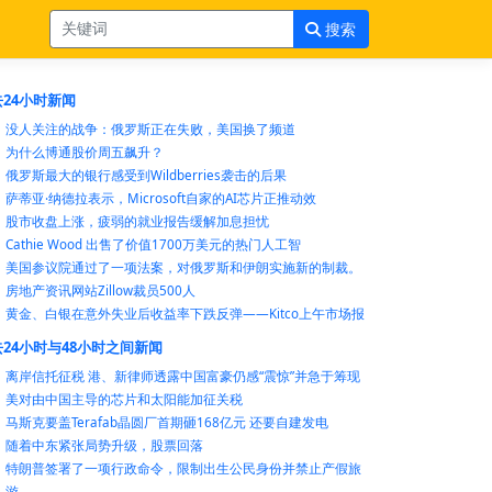
搜索
24小时新闻
没人关注的战争：俄罗斯正在失败，美国换了频道
为什么博通股价周五飙升？
俄罗斯最大的银行感受到Wildberries袭击的后果
萨蒂亚·纳德拉表示，Microsoft自家的AI芯片正推动效
股市收盘上涨，疲弱的就业报告缓解加息担忧
Cathie Wood 出售了价值1700万美元的热门人工智
美国参议院通过了一项法案，对俄罗斯和伊朗实施新的制裁。
房地产资讯网站Zillow裁员500人
黄金、白银在意外失业后收益率下跌反弹——Kitco上午市场报
24小时与48小时之间新闻
离岸信托征税 港、新律师透露中国富豪仍感“震惊”并急于筹现
美对由中国主导的芯片和太阳能加征关税
马斯克要盖Terafab晶圆厂首期砸168亿元 还要自建发电
随着中东紧张局势升级，股票回落
特朗普签署了一项行政命令，限制出生公民身份并禁止产假旅
游