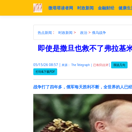
微塔塔读者网
时政新闻
金融财经
健康生
:
>
>
热点新闻
时政新闻
政治
俄乌战争
即使是撒旦也救不了弗拉基米
05/15/26 08:57 |
|
我说几句
来源： The Telegraph |
已有(0)点评
打印&下载PDF
战争打了四年多，俄军每天胜利不断，全世界的人已