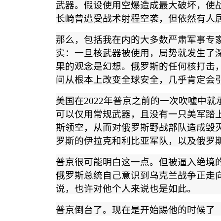
武器。假设使用空爆造成最大破坏，使
长崎曾遭受战术射程空袭，但依然有人
那么，包括我在内的大多数严肃军事专
实：一旦核武器被使用，局势就发生了
果的观念是幻想。俄罗斯的任何核打击
间从根本上改变全球安全，几乎肯定会
美国在
2022
年普京之前的一次吹嘘中就
可以仅用常规武器，且没有一只美军踏
斯领空，从而对俄罗斯野战部队造成毁
罗斯的伊拉克和利比亚军队，以及俄罗
普京很可能明白这一点。但被逼入绝境
俄罗斯总统自己意识到乌克兰战争正走
说，也许对他个人来说也是如此。
普京倒台了。现在是开始踢他的时候了