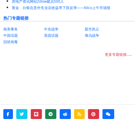
房地产资讯网站Zillow裁员500人
黄金、白银在意外失业后收益率下跌反弹——Kitco上午市场报
热门专题链接
南美事务
中东战争
股市风云
中国话题
美国话题
俄乌战争
冠状病毒
更多专题链接......
twitter
line
telegram
reddit
rss
pinterest
weixin
facebook
© 2026 - witata -
About
sitemap
rss
Login