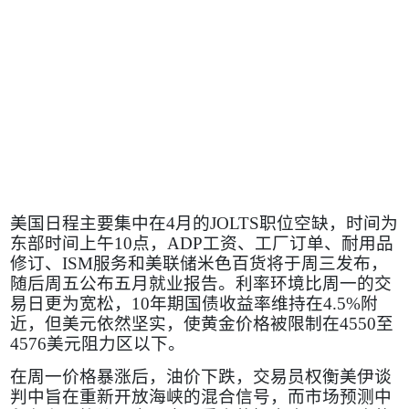
美国日程主要集中在
4
月的
JOLTS
职位空缺，时间为
东部时间上午
10
点，
ADP
工资、工厂订单、耐用品
修订、
ISM
服务和美联储米色百货将于周三发布，
随后周五公布五月就业报告。利率环境比周一的交
易日更为宽松，
10
年期国债收益率维持在
4.5%
附
近，但美元依然坚实，使黄金价格被限制在
4550
至
4576
美元阻力区以下。
在周一价格暴涨后，油价下跌，交易员权衡美伊谈
判中旨在重新开放海峡的混合信号，而市场预测中