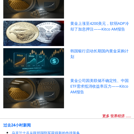
黄金上涨至4200美元，软弱ADP冷
却了加息押注——Kitco AM报告
韩国银行启动长期国内黄金采购计
划
黄金公司因美联储不确定性、中国
ETF需求抵消收益率压力——Kitco
AM报告
更多 世界经济 ......
过去24小时新闻
乌克兰士兵从联邦国防军获得新的作战装备