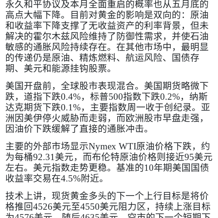
永久和平协议及本月全面重启的概率也从五月底的
高点大幅下降。目前对黄金的影响是双向的：原油
和收益率下降支撑了无收益资产的利率背景，但未
解决的霍尔木兹风险维持了防御性需求，并使石油
敏感的通胀风险持续存在。在其他市场中，最明显
的传递仍是原油、精炼燃料、航运风险、国债存
期、美元和能源挂钩股票。
美国开盘前，全球股市表现混合。美国期货略微下
跌，道指下跌
0.4%
，标普
500
指数下跌
0.2%
，纳斯
达克期货下跌
0.1%
，主要指数周一收于创纪录。亚
洲因美伊停火威胁而走弱，而欧洲股市早盘走强，
因油价下跌缓解了直接的通胀冲击。
主要的外部市场显示
Nymex WTI
原油价格下跌，约
为每桶
92.31
美元，而布伦特原油价格则接近
95
美元
左右。美元指数走势更稳。基准的
10
年期美国国债
收益率交易在
4.5%
附近。
技术上讲，现货黄金多头的下一个上行目标是将价
格推回
4526
美元至
4550
美元阻力区，持续上涨目标
为
4576
美元，随后
4635
美元。空市的下一个短期下