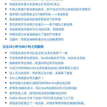
美国宣布向澳大利亚稀土矿投资4亿美元
中国人民银行推动黄金购买，创下自2023年以来最高的月度购买
俄罗斯计划部署多达5万朝鲜军队——泽连斯基
基辅避难所短缺加剧俄罗斯进攻下的苦难
普京的经济生命线正在减少——影子舰队正被追捕
泽连斯基谈对俄40天行动的结果：我很满意
伊朗在霍尔木兹海峡提出了新的严厉要求
贝森特：荷莫兹海峡将逐步失去战略重要性
过去24小时与48小时之间新闻
川普盟友就任哥伦比亚总统 拉美右派再下一城
尽管第四季度业绩强劲，Sandisk股价仍下跌。如何在这里操
随着移民争议加剧，欧盟内部边界开始加剧
乌克兰对Wildberries仓库的袭击如何让俄罗斯陷入真正
没人关注的战争：俄罗斯正在失败，美国换了频道
为什么博通股价周五飙升？
俄罗斯最大的银行感受到Wildberries袭击的后果
萨蒂亚·纳德拉表示，Microsoft自家的AI芯片正推动效
股市收盘上涨，疲弱的就业报告缓解加息担忧
Cathie Wood 出售了价值1700万美元的热门人工智
美国参议院通过了一项法案，对俄罗斯和伊朗实施新的制裁。