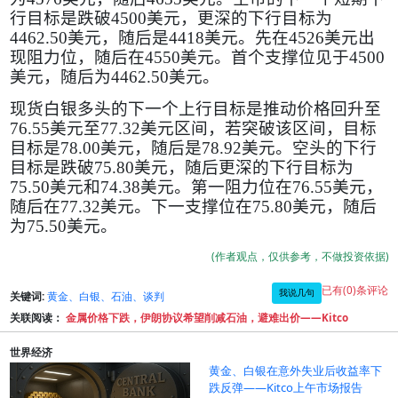
行目标是跌破
4500
美元，更深的下行目标为
4462.50
美元，随后是
4418
美元。先在
4526
美元出
现阻力位，随后在
4550
美元。首个支撑位见于
4500
美元，随后为
4462.50
美元。
现货白银多头的下一个上行目标是推动价格回升至
76.55
美元至
77.32
美元区间，若突破该区间，目标
目标是
78.00
美元，随后是
78.92
美元。空头的下行
目标是跌破
75.80
美元，随后更深的下行目标为
75.50
美元和
74.38
美元。第一阻力位在
76.55
美元，
随后在
77.32
美元。下一支撑位在
75.80
美元，随后
为
75.50
美元。
(作者观点，仅供参考，不做投资依据)
已有(0)条评论
我说几句
关键词:
黄金、白银、石油、谈判
关联阅读：
金属价格下跌，伊朗协议希望削减石油，避难出价——Kitco
世界经济
黄金、白银在意外失业后收益率下
跌反弹——Kitco上午市场报告