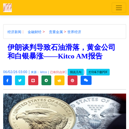
:
>
>
经济新闻
金融财经
贵重金属
世界经济
伊朗谈判导致石油滑落，黄金公司
和白银暴涨——Kitco AM报告
06/02/26 03:00 |
|
|
我说几句
打印&下载PDF
来源： kitco |
已有(0)点评
twitter
line
telegram
reddit
pinterest
weixin
facebook