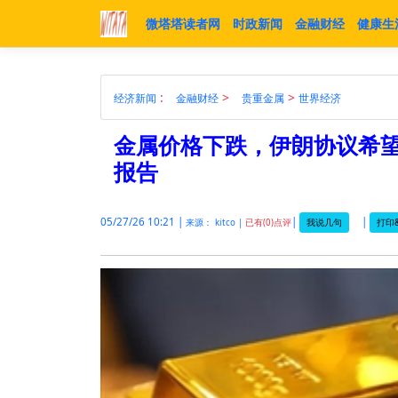
微塔塔读者网
时政新闻
金融财经
健康生
:
>
>
经济新闻
金融财经
贵重金属
世界经济
金属价格下跌，伊朗协议希望削
报告
05/27/26 10:21 |
|
|
我说几句
打印&
来源： kitco |
已有(0)点评