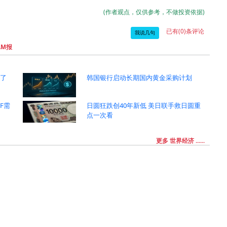
(作者观点，仅供参考，不做投资依据)
已有(0)条评论
我说几句
AM报
却了
韩国银行启动长期国内黄金采购计划
F需
日圆狂跌创40年新低 美日联手救日圆重
告
点一次看
更多 世界经济 ......