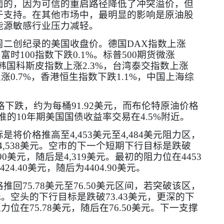
面的，因为可信的重启路径降低了冲突溢价，但
于支持。在其他市场中，最明显的影响是原油股
能源敏感行业压力减轻。
周二创纪录的美国收盘价。德国
DAX
指数上涨
国富时
100
指数下跌
0.1%
。标普
500
期货微涨
韩国科斯皮指数上涨
2.3%
，台湾泰交指数上涨
上涨
0.7%
，香港恒生指数下跌
1.1%
，中国上海综
格下跌，约为每桶
91.92
美元，而布伦特原油价格
准的
10
年期美国国债收益率交易在
4.5%
附近。
标是将价格推高至
4,453
美元至
4,484
美元阻力区，
4,538
美元。空市的下一个短期下行目标是跌破
90
美元，随后是
4,319
美元。最初的阻力位在
4453
424.40
美元，随后为
4404.90
美元。
格推回
75.78
美元至
76.50
美元区间，若突破该区，
元。空头的下行目标是跌破
73.43
美元，更深的下
阻力位在
75.78
美元，随后在
76.50
美元。下一支撑
。