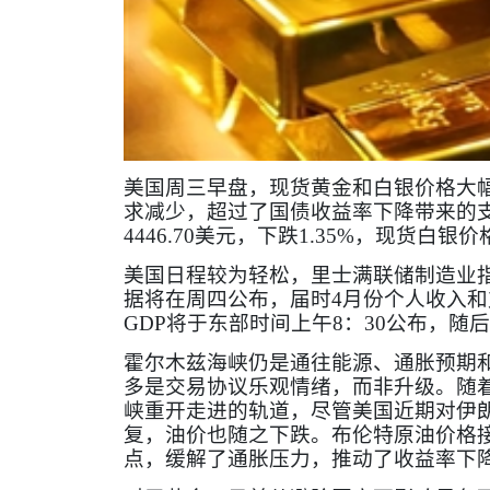
美国周三早盘，现货黄金和白银价格大
求减少，超过了国债收益率下降带来的
4446.70
美元，下跌
1.35%
，现货白银价
美国日程较为轻松，里士满联储制造业
据将在周四公布，届时
4
月份个人收入和
GDP
将于东部时间上午
8
：
30
公布，随后
霍尔木兹海峡仍是通往能源、通胀预期
多是交易协议乐观情绪，而非升级。随
峡重开走进的轨道，尽管美国近期对伊
复，油价也随之下跌。布伦特原油价格
点，缓解了通胀压力，推动了收益率下