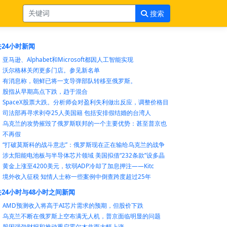
搜索
24小时新闻
亚马逊、Alphabet和Microsoft都因人工智能实现
沃尔格林关闭更多门店。参见新名单
有消息称，朝鲜已将一支导弹部队转移至俄罗斯。
股指从早期高点下跌，趋于混合
SpaceX股票大跌。分析师会对盈利失利做出反应，调整价格目
司法部再寻求剥夺25人美国籍 包括安排假结婚的台湾人
乌克兰的攻势摧毁了俄罗斯联邦的一个主要优势：甚至普京也
不再假
“打破莫斯科的战斗意志”：俄罗斯现在正在输给乌克兰的战争
涉太阳能电池板与半导体芯片领域 美国拟借“232条款”设多晶
黄金上涨至4200美元，软弱ADP冷却了加息押注——Kitc
境外收入征税 知情人士称一些案例中倒查跨度超过25年
24小时与48小时之间新闻
AMD预测收入将高于AI芯片需求的预期，但股价下跌
乌克兰不断在俄罗斯上空布满无人机，普京面临明显的问题
股因强劲财报和推动重启霍尔木兹而大幅上涨