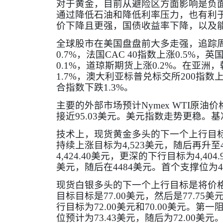
对于黄金，目前从避险区方面影响是负
通过降低石油和降低利率压力，也有利
价下降且更强，国债收益率下降，以及
全球股市在美国盘盘前大多走强，追踪
0.7%
，法国
CAC 40
指数上涨
0.5%
，英
0.1%
，道琼斯期货上涨
0.2%
。在亚洲，
1.7%
，澳大利亚标普兑标交所
200
指数
合指数下跌
1.3%
。
主要的外部市场预计
Nymex WTI
原油价
接近
95.03
美元。美元指数走势更稳。基
技术上，现货黄金多头的下一个上行目
持续上涨目标为
4,523
美元，随后再升至
4,424.40
美元，更深的下行目标为
4,404.
美元，随后在
4484
美元。首个支撑位为
4
现货白银多头的下一个上行目标是将价
目标目标是
77.00
美元，然后是
77.75
美
行目标为
72.00
美元和
70.00
美元。第一
位预计为
73.43
美元，随后为
72.00
美元