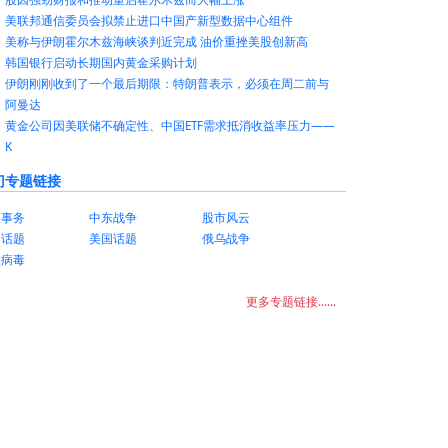
美联邦通信委员会拟禁止进口中国产新型数据中心组件
美称与伊朗霍尔木兹海峡谈判近完成 油价重挫美股创新高
韩国银行启动长期国内黄金采购计划
伊朗刚刚收到了一个最后期限：特朗普表示，必须在周二前与
阿曼达
黄金公司因美联储不确定性、中国ETF需求抵消收益率压力——
K
门专题链接
美事务
中东战争
股市风云
国话题
美国话题
俄乌战争
状病毒
更多专题链接......