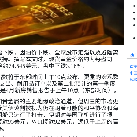
幅下跌，因油价下跌、全球股市走强以及避险需
热
支持。撰写本文时，现货黄金价格约为每盎司
格约
74.545
美元，盘中下跌
3.16%
。
南
中
指数将于东部时间上午
10
点公布。更重的宏观数
冠
支出、耐用品订单以及第二批预计的第一季度
是
4
月新房销售报告于上午
10
点（东部时间）。
和贵金属的主要地缘政治通道，但周三的市场更
着美伊谈判被视为仍在朝着可能的和平协议和海
朗船只进行了打击，伊朗对美国飞机进行了报
接近
95
美元，
WTI
接近
92
美元，远低于上周的高
降。