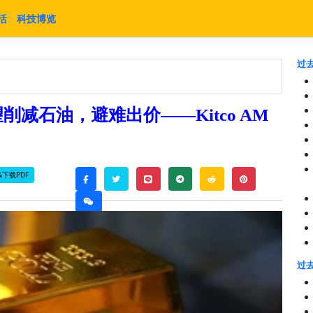
活
科技博览
过去
减石油，避难出价——Kitco AM
下载PDF
twitter
line
telegram
reddit
pinterest
facebook
weixin
过去