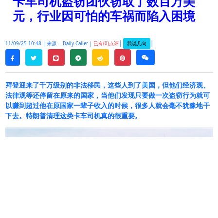
卡车司机盗窃团伙窃取了数百万美
元，行业因可怕的车祸而陷入困境
|
|
我说几句
11/09/25 10:48 |
来源： Daily Caller |
已有(0)点评
twitter
line
telegram
reddit
pinterest
weixin
facebook
拜登迎来了千万级别的非法移民，这些人到了美国，但他们经济观、
法律观等还停留在原来的国家，当他们发现只要做一次盗窃行为就可
以赚到超过他在原国家一辈子收入的时候，很多人就会毫不犹豫地干
下去。特朗普清理这类卡车司机真的很重要。