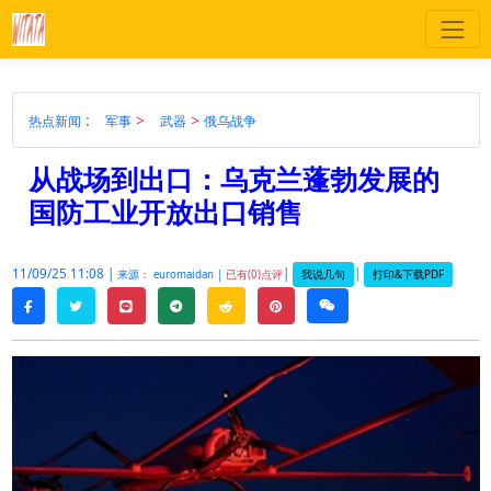
:
>
>
热点新闻
军事
武器
俄乌战争
从战场到出口：乌克兰蓬勃发展的
国防工业开放出口销售
11/09/25 11:08 |
|
|
我说几句
打印&下载PDF
来源： euromaidan |
已有(0)点评
twitter
line
telegram
reddit
pinterest
weixin
facebook