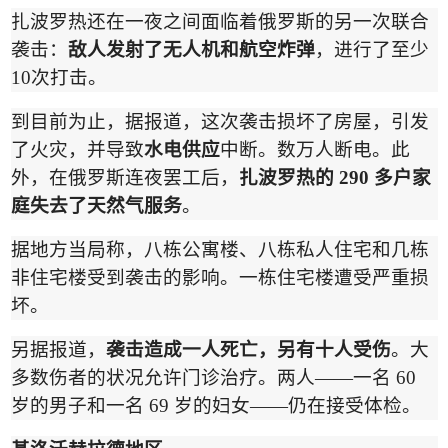
扎波罗热还在一夜之间面临着俄罗斯的另一次联合
袭击：
敌人发射了无人机和航空炸弹
，进行了至少
10
次打击。
到目前为止，据报道，这次袭击损坏了房屋，引发
了火灾，并导致
水电供应
中断。数万人断电。此
外，在俄罗斯连夜罢工后，
扎波罗热的
290
多户家
庭失去了天然气服务
。
据地方当局称，八栋公寓楼、八栋私人住宅和几栋
非住宅楼受到袭击的影响。一栋住宅楼遭受严重损
坏。
另据报道，
袭击造成一人死亡，另有十人受伤
。大
多数伤者的状况允许门诊治疗。两人
——
一名
60
岁的男子和一名
69
岁的妇女
——
仍在接受体检。