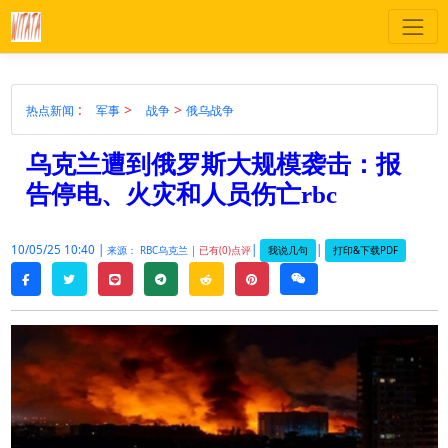
:
>
>
热点新闻
军事
战争
俄乌战争
乌克兰遭到俄罗斯大规模袭击：报
告停电、火灾和人员伤亡rbc
10/05/25 10:40 |
|
|
我说几句
打印&下载PDF
来源： RBC乌克兰 |
已有(0)点评
twitter
line
telegram
reddit
pinterest
weixin
facebook