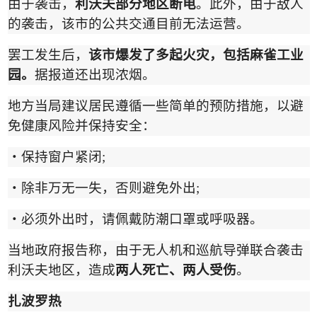
由于袭击，
利沃夫部分地区断电
。此外，由于敌人
的袭击，该市的公共交通目前无法运营。
罢工发生后，
该市爆发了多起火灾，包括麻雀工业
园。
据报道还出现浓烟。
地方当局建议居民遵循一些简单的预防措施，以避
免健康风险并保持安全：
・
保持窗户紧闭
;
・
除非万无一失，否则避免外出
;
・
必须外出时，请佩戴防潮口罩或呼吸器。
当地政府报告称，由于无人机和巡航导弹联合袭击
利沃夫地区，造成
两人死亡、两人受伤
。
扎波罗
热