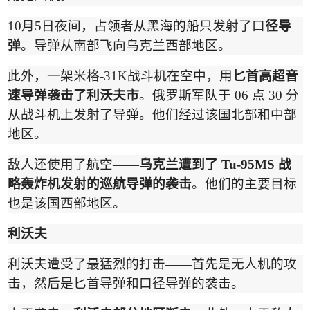
10
月
5
日夜间，占领者从黑海的船只发射了口
径导
弹
。导弹从南部飞向乌克兰西部地区。
此外，一架米格
-31K
战斗机在空中，用
匕首高超音
速导弹袭击了利沃夫市
。俄罗斯军队于
06
点
30
分
从战斗机上发射了导弹。他们经过该国北部和中部
地区。
敌人还使用了航空
——
乌克兰遭到了
Tu-95MS
战
略轰炸机发射的巡航导弹的袭击
。他们的主要目标
也是该国西部地区。
利沃
夫
利沃夫遭受了最猛烈的打击
——
首先是无人机的攻
击，然后是匕首导弹和口径导弹的袭击。