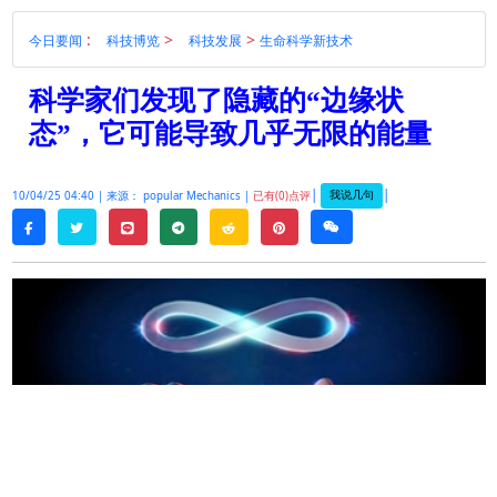
:
>
>
今日要闻
科技博览
科技发展
生命科学新技术
科学家们发现了隐藏的“边缘状
态”，它可能导致几乎无限的能量
|
|
我说几句
10/04/25 04:40 |
来源： popular Mechanics |
已有(0)点评
twitter
line
telegram
reddit
pinterest
weixin
facebook
探索
量子
世界最困难的事情之一是，这个
“
看不见
”