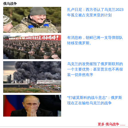
俄乌战争
扎卢日尼：西方否认了乌克兰2023
年孤立被占克里米亚的计划
有消息称，朝鲜已将一支导弹部队
转移至俄罗斯。
乌克兰的攻势摧毁了俄罗斯联邦的
一个主要优势：甚至普京也不再假
装一切井然有序
“打破莫斯科的战斗意志”：俄罗斯
现在正在输给乌克兰的战争
更多 俄乌战争 ......