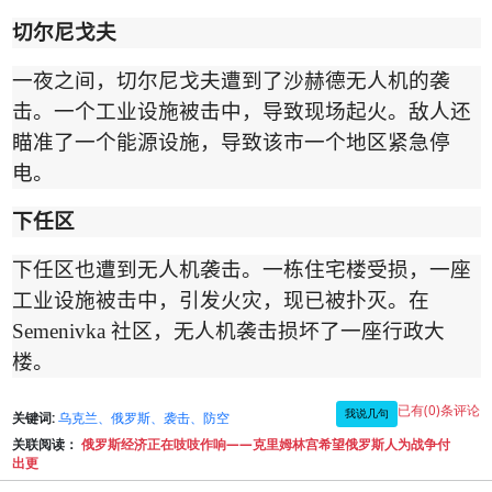
切尔尼戈
夫
一夜之间，切尔尼戈夫遭到了沙赫德无人机的袭
击。一个工业设施被击中，导致现场起火。敌人还
瞄准了一个能源设施，导致该市一个地区紧急停
电。
下任
区
下任区也遭到无人机袭击。一栋住宅楼受损，一座
工业设施被击中，引发火灾，现已被扑灭。在
Semenivka
社区，无人机袭击损坏了一座行政大
楼。
已有(0)条评论
我说几句
关键词:
乌克兰、俄罗斯、袭击、防空
关联阅读：
俄罗斯经济正在吱吱作响——克里姆林宫希望俄罗斯人为战争付
出更