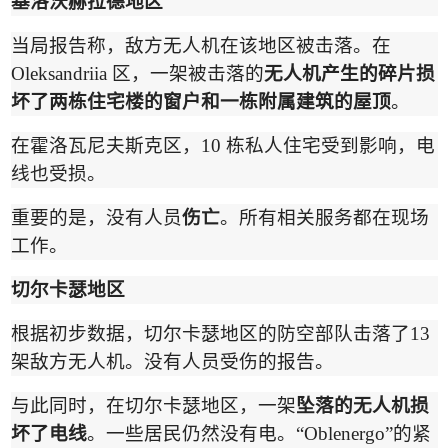
基洛沃赫拉德地
区
当局报告称，敌方无人机在该地区被击落。在
Oleksandriia
区，一架被击落的
无人机产生的碎片损
坏了两栋住宅楼的窗户和一栋附属建筑的屋顶
。
在霍洛瓦尼夫斯克区，
10
栋私人住宅受到影响，电
线也受损。
重要的是，没有人员
伤亡
。所有相关服务都在现场
工作。
切尔卡瑟地
区
根据初步数据，切尔卡瑟地区的防空部队击落了
13
架敌方无人机。没有人员受伤的报告。
与此同时，在切尔卡瑟地区，一架
坠落的无人机损
坏了电线
。一些居民仍然没有电。
“Oblenergo”
的紧