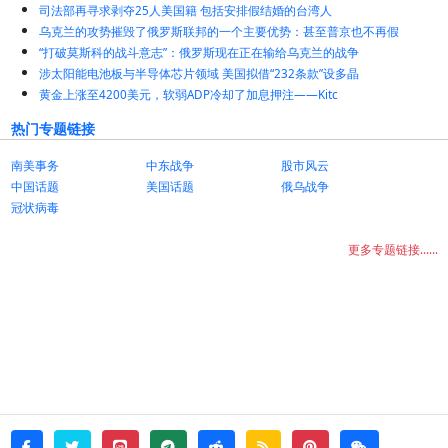
司法部再寻求剥夺25人美国籍 包括安排假结婚的台湾人
乌克兰的攻势摧毁了俄罗斯联邦的一个主要优势：甚至普京也不再假
“打破莫斯科的战斗意志”：俄罗斯现在正在输给乌克兰的战争
涉太阳能电池板与半导体芯片领域 美国拟借“232条款”设多晶
黄金上涨至4200美元，软弱ADP冷却了加息押注——Kitc
热门专题链接
南美事务
中东战争
股市风云
中国话题
美国话题
俄乌战争
冠状病毒
更多专题链接......
twitter
line
telegram
reddit
rss
pinterest
weixin
facebook