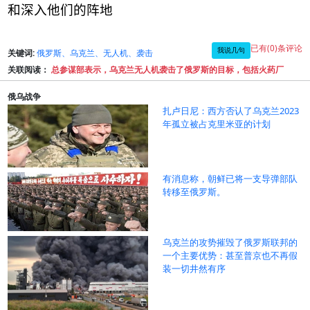
和深入他们的阵地
已有(0)条评论
我说几句
关键词:
俄罗斯、乌克兰、无人机、袭击
关联阅读：
总参谋部表示，乌克兰无人机袭击了俄罗斯的目标，包括火药厂
俄乌战争
扎卢日尼：西方否认了乌克兰2023
年孤立被占克里米亚的计划
有消息称，朝鲜已将一支导弹部队
转移至俄罗斯。
乌克兰的攻势摧毁了俄罗斯联邦的
一个主要优势：甚至普京也不再假
装一切井然有序