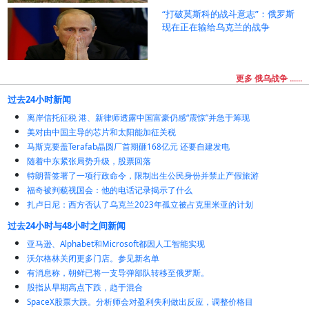
“打破莫斯科的战斗意志”：俄罗斯
现在正在输给乌克兰的战争
更多 俄乌战争 ......
过去24小时新闻
离岸信托征税 港、新律师透露中国富豪仍感“震惊”并急于筹现
美对由中国主导的芯片和太阳能加征关税
马斯克要盖Terafab晶圆厂首期砸168亿元 还要自建发电
随着中东紧张局势升级，股票回落
特朗普签署了一项行政命令，限制出生公民身份并禁止产假旅游
福奇被判藐视国会：他的电话记录揭示了什么
扎卢日尼：西方否认了乌克兰2023年孤立被占克里米亚的计划
过去24小时与48小时之间新闻
亚马逊、Alphabet和Microsoft都因人工智能实现
沃尔格林关闭更多门店。参见新名单
有消息称，朝鲜已将一支导弹部队转移至俄罗斯。
股指从早期高点下跌，趋于混合
SpaceX股票大跌。分析师会对盈利失利做出反应，调整价格目