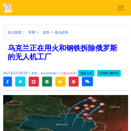
:
>
>
热点新闻
军事
战争
俄乌战争
乌克兰正在用火和钢铁拆除俄罗斯
的无人机工厂
06/14/25 06:50 |
|
|
我说几句
打印&下载PDF
来源： euromaidan |
已有(0)点评
twitter
line
telegram
reddit
pinterest
weixin
facebook