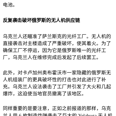
电池。
反复袭击破坏俄罗斯的无人机供应链
乌克兰人还瞄准了萨兰斯克的光纤工厂。无人机的
直接袭击对主楼造成了严重破坏，使其着火。为了
确保工厂不停运，因为它是俄罗斯唯一的光纤工
厂，乌克兰人在维修完成后发起了后续罢工。
此外，对卡卢加州奥布霍沃市一家隐藏的俄罗斯无
人机组装厂的更具破坏性的打击也对此进行了补
充。乌克兰人设法袭击了工厂并引发了大火和几起
爆炸，这迫使当地官员撤离了该地区。
同样重要的是要注意，正如之前报道的那样，乌克
兰人用
6
枚制造炸弹袭击了巨大的
Yelabuga
无人机