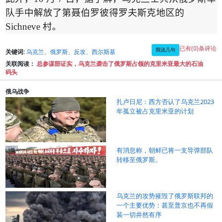
队手中解放了第聂伯罗彼得罗夫斯克地区的
Sichneve
村。
已有(0)条评论
我说几句
关键词:
乌克兰、俄罗斯、反攻、西尔斯基
关联阅读：
总参谋部证实，乌克兰袭击了俄罗斯占领的克里米亚最大的石油
码头
俄乌战争
扎卢日尼：西方否认了乌克兰2023
年孤立被占克里米亚的计划
有消息称，朝鲜已将一支导弹部队
转移至俄罗斯。
乌克兰的攻势摧毁了俄罗斯联邦的
一个主要优势：甚至普京也不再假
装一切井然有序