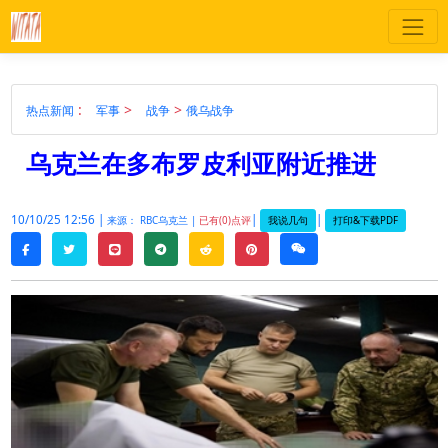
:
>
>
热点新闻
军事
战争
俄乌战争
乌克兰在多布罗皮利亚附近推进
10/10/25 12:56 |
|
|
我说几句
打印&下载PDF
来源： RBC乌克兰 |
已有(0)点评
twitter
line
telegram
reddit
pinterest
weixin
facebook