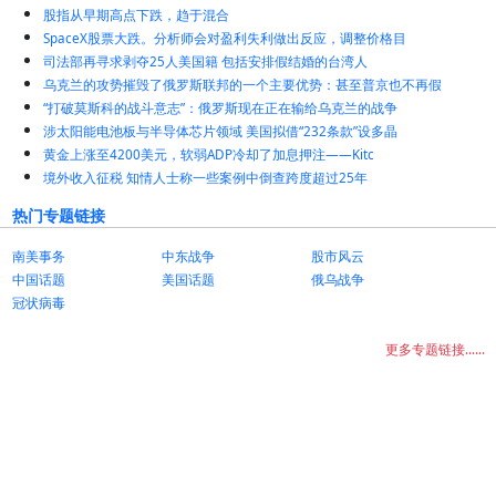
股指从早期高点下跌，趋于混合
SpaceX股票大跌。分析师会对盈利失利做出反应，调整价格目
司法部再寻求剥夺25人美国籍 包括安排假结婚的台湾人
乌克兰的攻势摧毁了俄罗斯联邦的一个主要优势：甚至普京也不再假
“打破莫斯科的战斗意志”：俄罗斯现在正在输给乌克兰的战争
涉太阳能电池板与半导体芯片领域 美国拟借“232条款”设多晶
黄金上涨至4200美元，软弱ADP冷却了加息押注——Kitc
境外收入征税 知情人士称一些案例中倒查跨度超过25年
热门专题链接
南美事务
中东战争
股市风云
中国话题
美国话题
俄乌战争
冠状病毒
更多专题链接......