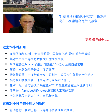
“打破莫斯科的战斗意志”：俄罗斯
现在正在输给乌克兰的战争
更多 俄乌战争 ......
过去24小时新闻
离岸信托征税 港、新律师透露中国富豪仍感“震惊”并急于筹现
美对由中国主导的芯片和太阳能加征关税
马斯克要盖Terafab晶圆厂首期砸168亿元 还要自建发电
随着中东紧张局势升级，股票回落
特朗普签署了一项行政命令，限制出生公民身份并禁止产假旅游
福奇被判藐视国会：他的电话记录揭示了什么
扎卢日尼：西方否认了乌克兰2023年孤立被占克里米亚的计划
亚马逊、Alphabet和Microsoft都因人工智能实现
沃尔格林关闭更多门店。参见新名单
过去24小时与48小时之间新闻
有消息称，朝鲜已将一支导弹部队转移至俄罗斯。