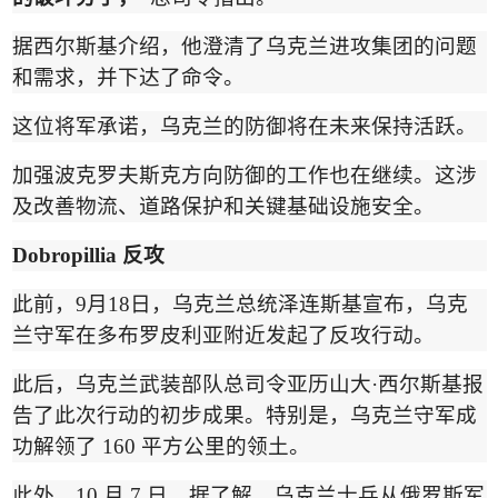
据西尔斯基介绍，他澄清了乌克兰进攻集团的问题
和需求，并下达了命令。
这位将军承诺，乌克兰的防御将在未来保持活跃。
加强波克罗夫斯克方向防御的工作也在继续。这涉
及改善物流、道路保护和关键基础设施安全。
Dobropillia
反
攻
此前，
9
月
18
日，乌克兰总统泽连斯基宣布，
乌克
兰守军在多布罗皮利亚附近发起了反攻行动。
此后，乌克兰武装部队总司令亚历山大
·
西尔斯基报
告了此次行动的初步成果
。特别是，乌克兰守军成
功解领了
160
平方公里的领土。
此外，
10
月
7
日，据了解，
乌克兰士兵从俄罗斯军