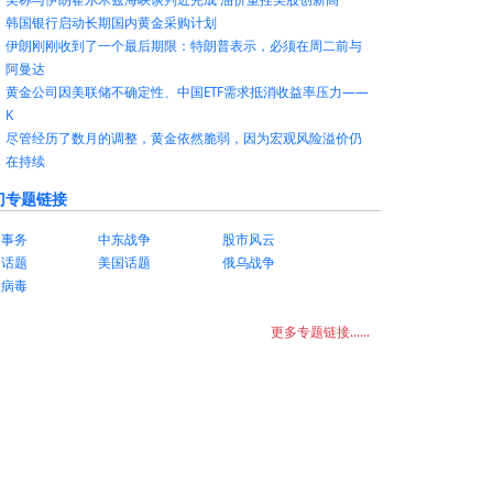
韩国银行启动长期国内黄金采购计划
伊朗刚刚收到了一个最后期限：特朗普表示，必须在周二前与
阿曼达
黄金公司因美联储不确定性、中国ETF需求抵消收益率压力——
K
尽管经历了数月的调整，黄金依然脆弱，因为宏观风险溢价仍
在持续
门专题链接
美事务
中东战争
股市风云
国话题
美国话题
俄乌战争
状病毒
更多专题链接......