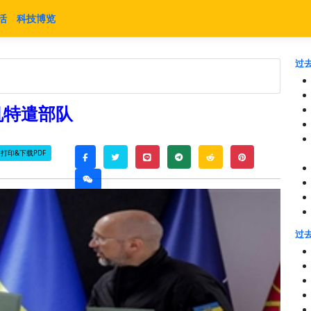
活
科技博览
过去
机特遣部队
打印&下载PDF
twitter
line
telegram
reddit
pinterest
facebook
weixin
过去