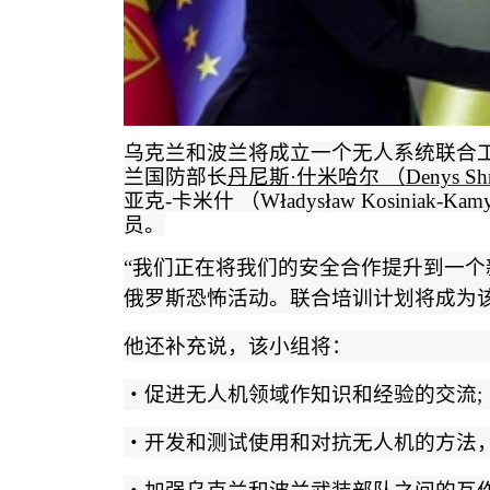
乌克兰和波兰将成立一个无人系统联合
兰国防部长
丹尼斯
·
什米哈尔 （
Denys Sh
亚克
-
卡米什 （
W
ł
adys
ł
aw Kosiniak-Kam
员
。
“
我们正在将我们的安全合作提升到一个
俄罗斯恐怖活动。联合培训计划将成为
他还补充说，该小组将：
・
促进无人机领域作知识和经验的交流
;
・
开发和测试使用和对抗无人机的方法