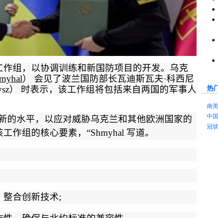
工作组，以协调训练和新国防项目的开发。乌克
myhal
） 会见了波兰国防部长瓦迪斯瓦夫
·
科西尼
热
ysz
） 时表示，该工作组将包括来自两国的军事人
南
中
新的水平，以应对威胁乌克兰和其他欧洲国家的
冠
该工作组的核心要素，
“Shmyhal
写道。
，整合创新技术
;