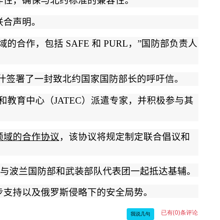
作性，确保与北约标准的兼容性
。
联合声明。
域的合作，包括
SAFE
和
PURL
，
”
国防部负责人
什签署了一封致北约国家国防部长的呼吁信。
和教育中心（
JATEC
）派遣专家，并积极参与其
领域的合作协议
，该协议将规定制定联合倡议和
与波兰国防部和武装部队代表团一起抵达基辅。
步支持以及俄罗斯侵略下的安全局势。
已有(0)条评论
我说几句