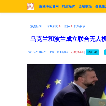
微塔塔读者网
时政新闻
金融财经
健康生
:
>
>
热点新闻
时政新闻
国际
俄乌战争
乌克兰和波兰成立联合无人
09/18/25 04:29 |
|
|
我说几句
来源： RBC乌克兰 |
已有(0)点评