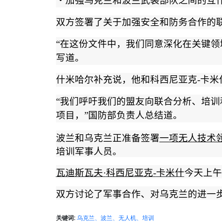
・
加强乌克兰和波兰武装部队之间的互
双方签署了关于加强安全和防务合作的
“
在这份文件中，我们同意深化在关键领
写道。
什米哈尔补充说，他和科西尼亚克
-
卡米
“
我们呼吁我们的盟友向联合分析、培训
项目，
”
国防部负责人总结道。
波兰和乌克兰正准备签署
一项无人技术
培训军事人员。
瓦迪斯瓦夫
·
科西尼亚克
-
卡米什
今天上午
双方讨论了军事合作、对乌克兰的进一
关键词:
乌克兰、波兰、无人机、培训