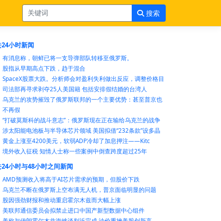
搜索
24小时新闻
有消息称，朝鲜已将一支导弹部队转移至俄罗斯。
股指从早期高点下跌，趋于混合
SpaceX股票大跌。分析师会对盈利失利做出反应，调整价格目
司法部再寻求剥夺25人美国籍 包括安排假结婚的台湾人
乌克兰的攻势摧毁了俄罗斯联邦的一个主要优势：甚至普京也
不再假
“打破莫斯科的战斗意志”：俄罗斯现在正在输给乌克兰的战争
涉太阳能电池板与半导体芯片领域 美国拟借“232条款”设多晶
黄金上涨至4200美元，软弱ADP冷却了加息押注——Kitc
境外收入征税 知情人士称一些案例中倒查跨度超过25年
24小时与48小时之间新闻
AMD预测收入将高于AI芯片需求的预期，但股价下跌
乌克兰不断在俄罗斯上空布满无人机，普京面临明显的问题
股因强劲财报和推动重启霍尔木兹而大幅上涨
美联邦通信委员会拟禁止进口中国产新型数据中心组件
美称与伊朗霍尔木兹海峡谈判近完成 油价重挫美股创新高