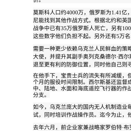
莫斯科人口约
4000
万，俄罗斯为
1.41
亿
尼能找到其他作战方式。根据北约和英
战争中已有
35
万俄罗斯人死亡，另有
100
这些数字他们负担不起。另外还有
5
万名
需要一种更少依赖乌克兰人民鲜血的策
大使，并提升其副手奥列克桑德尔
·
西尔
退至更有利的防御位置，同时他自己则
在他手下，宝贵士兵的流失有所减缓，
个月的服役时间限制。西尔斯基还监督
中、陆地、水面和海底遥控飞行器的作
分支
。
如今，乌克兰庞大的国内无人机制造业
试，同时培训作战操作员。迄今为止，
去年六月，前企业家兼战略家罗伯特
·
布