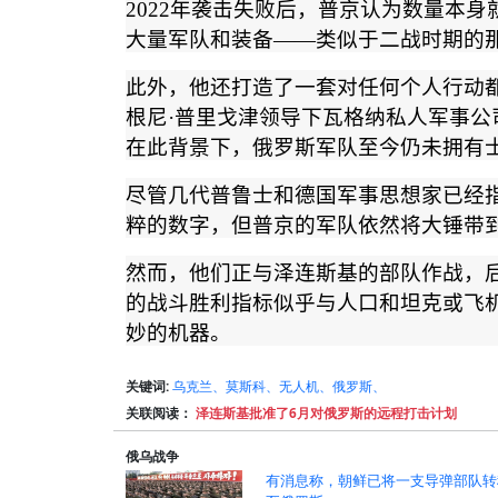
2022
年袭击失败后，普京认为数量本身
大量军队和装备
——
类似于二战时期的
此外，他还打造了一套对任何个人行动
根尼
·
普里戈津领导下瓦格纳私人军事公
在此背景下，俄罗斯军队至今仍未拥有
尽管几代普鲁士和德国军事思想家已经
粹的数字，但普京的军队依然将大锤带
然而，他们正与泽连斯基的部队作战，
的战斗胜利指标似乎与人口和坦克或飞
妙的机器。
关键词:
乌克兰、莫斯科、无人机、俄罗斯、
关联阅读：
泽连斯基批准了6月对俄罗斯的远程打击计划
俄乌战争
有消息称，朝鲜已将一支导弹部队转