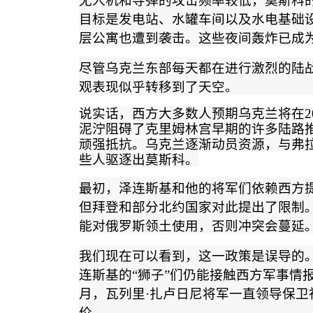
无人机和导弹的攻击频率较低，莫斯科
目标是发电站、水罐车间以及水电基础
层公寓也遭到袭击。这些夜间轰炸已成
尽管乌克兰东部每天都在进行激烈的陆
观表现似乎转移到了天空。
说实话，西方大多数人预期乌克兰将在
2
泥泞阻碍了克里姆林宫早期的许多陆路
顽强抵抗。乌克兰逐渐动员资源，与弗
些人驱逐出莫斯科
。
最初，泽连斯基和他的将军们依赖西方
但拜登和部分北约国家对此提出了限制
能对俄罗斯领土使用，否则冲突会蔓延
我们现在可以看到，这一政策是误导的
连斯基的
“
狮子
”
们仍能接触西方军事情
月，瓦列里
·
扎卢日尼将军一直领导保卫
价。