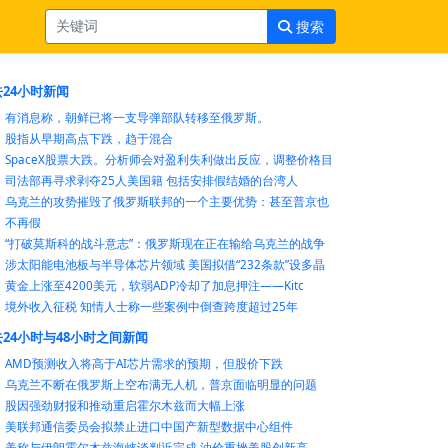
搜索
24小时新闻
有消息称，朝鲜已将一支导弹部队转移至俄罗斯。
股指从早期高点下跌，趋于混合
SpaceX股票大跌。分析师会对盈利失利做出反应，调整价格目
司法部再寻求剥夺25人美国籍 包括安排假结婚的台湾人
乌克兰的攻势摧毁了俄罗斯联邦的一个主要优势：甚至普京也
不再假
“打破莫斯科的战斗意志”：俄罗斯现在正在输给乌克兰的战争
涉太阳能电池板与半导体芯片领域 美国拟借“232条款”设多晶
黄金上涨至4200美元，软弱ADP冷却了加息押注——Kitc
境外收入征税 知情人士称一些案例中倒查跨度超过25年
24小时与48小时之间新闻
AMD预测收入将高于AI芯片需求的预期，但股价下跌
乌克兰不断在俄罗斯上空布满无人机，普京面临明显的问题
股因强劲财报和推动重启霍尔木兹而大幅上涨
美联邦通信委员会拟禁止进口中国产新型数据中心组件
美称与伊朗霍尔木兹海峡谈判近完成 油价重挫美股创新高