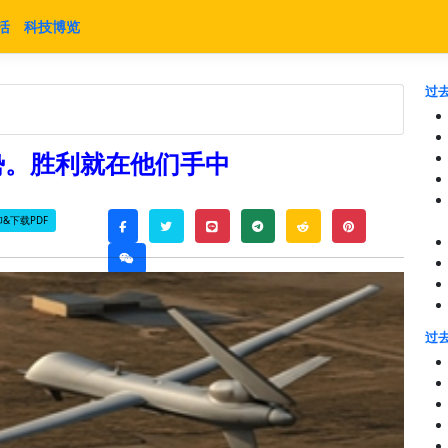
活
科技博览
过去
势。胜利就在他们手中
&下载PDF
twitter
line
telegram
reddit
pinterest
facebook
weixin
过去