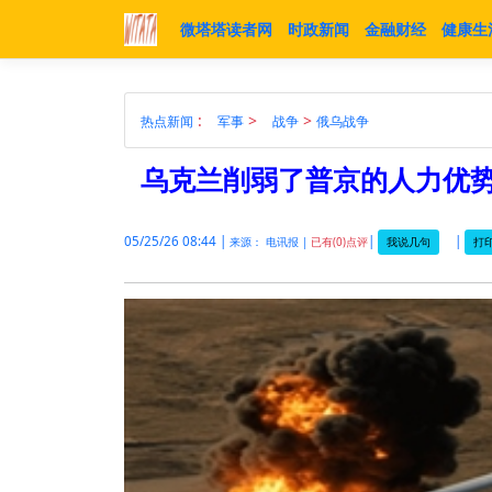
微塔塔读者网
时政新闻
金融财经
健康生
:
>
>
热点新闻
军事
战争
俄乌战争
乌克兰削弱了普京的人力优
05/25/26 08:44 |
|
|
我说几句
打印
来源： 电讯报 |
已有(0)点评