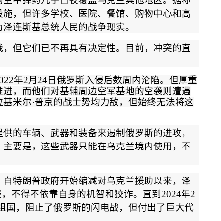
的空中弹药几乎日夜覆盖乌克兰其他地区。据称
设施，但许多学校、医院、餐馆、购物中心和高
为泽连斯基总统人民的战争现实。
战，但它们已不再具有决定性。目前，冲突的直
022
年
2
月
24
日俄罗斯入侵后数周内沦陷。但厚重
推进，而他们对基辅周边空军基地的空袭则遭遇
拉基米尔
·
普京的战士势均力敌，但始终无法将这
提供的车辆、武器和装备来遏制俄罗斯的进攻，
。主要是，这些武器只能在乌克兰境内使用，不
。
。自特朗普政府开始缩减对乌克兰援助以来，泽
报，不得不依靠自身的机智和狡诈。直到
2024
年
2
祖国，阻止了俄罗斯的闪电战，但付出了巨大代