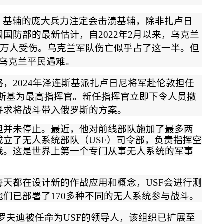
，基辅的庞大兵力注定会击溃基辅，除非扎卢日
国国防部的最新估计，自
2022
年
2
月以来，乌克兰
万人受伤。乌克兰军队伤亡似乎占了这一半。但
乌克兰平民遇难。
略，
2024
年泽连斯基派扎卢日尼将军赴伦敦担任
斯基为最高指挥官。新任指挥官立即下令人员撤
寻求将战斗带入俄罗斯的方案。
但并未停止。最近，他对前线部队施加了最多两
成立了无人系统部队（
USF
）司令部，负责指挥空
战。这是世界上第一个专门从事无人系统的军事
每天都在设计新的作战应用和概念，
USF
会进行测
他们已部署了
170
多种不同的无人系统参与战斗。
罗夫迪被任命为
USF
的领导人，该组织已扩展至