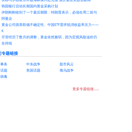
韩国银行启动长期国内黄金采购计划
伊朗刚刚收到了一个最后期限：特朗普表示，必须在周二前与
阿曼达
黄金公司因美联储不确定性、中国ETF需求抵消收益率压力——
K
尽管经历了数月的调整，黄金依然脆弱，因为宏观风险溢价仍
在持续
门专题链接
美事务
中东战争
股市风云
国话题
美国话题
俄乌战争
状病毒
更多专题链接......