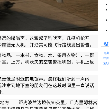
遥远的嗡嗡声。这激起了狗吠声，几挺机枪开
热
沙赫德无人机，并沿其可能飞行路线发出警告。
南
重物品、一本书、食物、水、备用衣物），一群
中
下室。上方，利沃夫的空袭警报响起，手机上反
冠
来更像是附近的电锯声。最终我们听到一声闷
我注意到地下室的朋友们在这段时间里一直说话
音。
地方
——
距离波兰边境仅
50
英里，且克里姆林宫