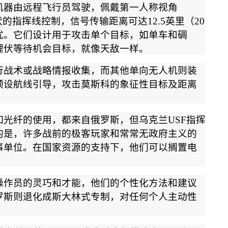
机器由远程飞行员驾驶，佩戴第一人称视角
状的指挥线控制，信号传输距离可达
12.5
英里（
20
扰。它们设计用于攻击单个目标，如单车和碉
埋伏等待机会目标，就像天敌一样。
行战术或战略情报收集，而其他单向无人机则装
预设航线引导，攻击莫斯科的象征性目标及距离
如光纤的使用，都来自俄罗斯，但乌克兰
USF
指挥
的是，许多战前的极客玩家和常常无政府主义的
事单位。在国家资源的支持下，他们可以搁置电
。
操作员的灵巧和才能，他们的个性化方法和建议
罗斯则退化成斯大林式专制，对任何个人主动性