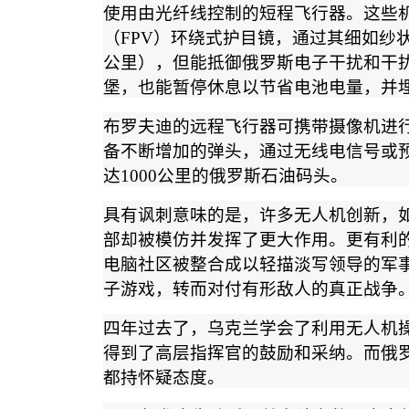
使用由光纤线控制的短程飞行器。这些
（
FPV
）环绕式护目镜，通过其细如纱
公里），但能抵御俄罗斯电子干扰和干
堡，也能暂停休息以节省电池电量，并
布罗夫迪的远程飞行器可携带摄像机进
备不断增加的弹头，通过无线电信号或
达
1000
公里的俄罗斯石油码头。
具有讽刺意味的是，许多无人机创新，
部却被模仿并发挥了更大作用。更有利
电脑社区被整合成以轻描淡写领导的军
子游戏，转而对付有形敌人的真正战争
四年过去了，乌克兰学会了利用无人机
得到了高层指挥官的鼓励和采纳。而俄
都持怀疑态度。