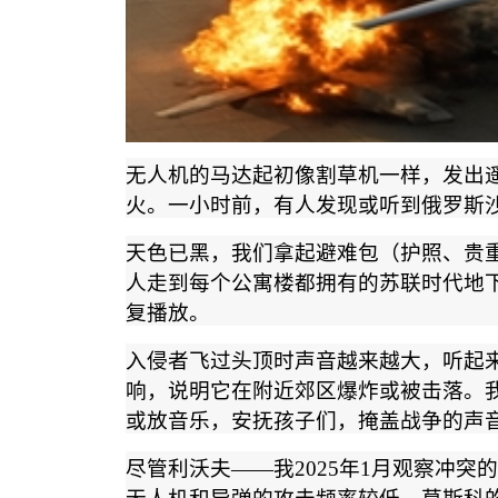
无人机的马达起初像割草机一样，发出
火。一小时前，有人发现或听到俄罗斯
天色已黑，我们拿起避难包（护照、贵
人走到每个公寓楼都拥有的苏联时代地
复播放。
入侵者飞过头顶时声音越来越大，听起
响，说明它在附近郊区爆炸或被击落。
或放音乐，安抚孩子们，掩盖战争的声
尽管利沃夫
——
我
2025
年
1
月观察冲突的