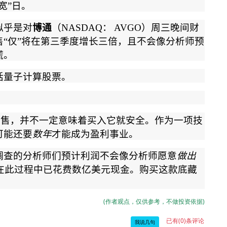
宽
”
日。
似乎是对
博通
（
NASDAQ
：
AVGO
）周三晚间财
售
“
仅
”
将在第三季度增长三倍，且不会像分析师预
慌。
括量子计算股票。
抛售，并不一定意味着买入它就安全。作为一项技
可能还要
数年
才能成为盈利事业。
调查的分析师们预计利润不会像分析师愿意
做出
在此过程中已花费数亿美元现金。购买这款底藏
(作者观点，仅供参考，不做投资依据)
已有(0)条评论
我说几句