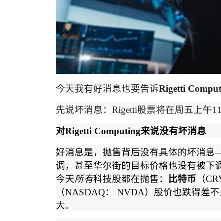
今天我有好消息也要告诉
Rigetti Comput
先说坏消息：
Rigetti
股票将在周五上午
1
对
Rigetti Computing
来说没有坏消息
好消息是，抛售背后没有具体的坏消息
调，甚至华尔街的目标价格也没有被下
今天
所有
科技股都在抛售：
比特币
（
CR
（
NASDAQ
：
NVDA
）股价也跌得差不
大。