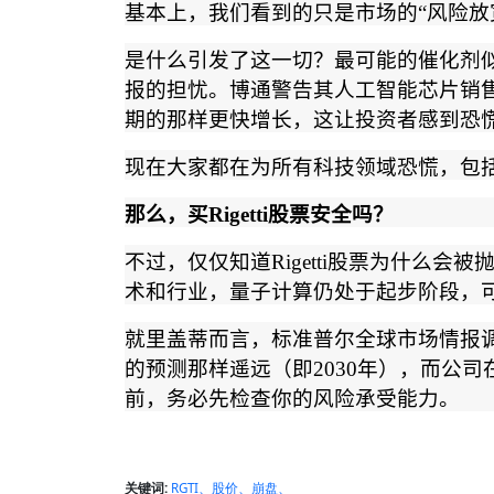
基本上，我们看到的只是市场的
“
风险放
是什么引发了这一切？最可能的催化剂
报的担忧。博通警告其人工智能芯片销
期的那样更快增长，这让投资者感到恐
现在大家都在为所有科技领域恐慌，包
那么，买
Rigetti
股票安全吗？
不过，仅仅知道
Rigetti
股票为什么会被
术和行业，量子计算仍处于起步阶段，
就里盖蒂而言，标准普尔全球市场情报
的预测那样遥远（即
2030
年），而公司
前，务必先检查你的风险承受能力。
关键词:
RGTI、股价、崩盘、