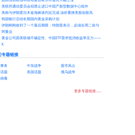
美联邦通信委员会拟禁止进口中国产新型数据中心组件
美称与伊朗霍尔木兹海峡谈判近完成 油价重挫美股创新高
韩国银行启动长期国内黄金采购计划
伊朗刚刚收到了一个最后期限：特朗普表示，必须在周二前与
阿曼达
黄金公司因美联储不确定性、中国ETF需求抵消收益率压力——
K
门专题链接
美事务
中东战争
股市风云
国话题
美国话题
俄乌战争
状病毒
更多专题链接......