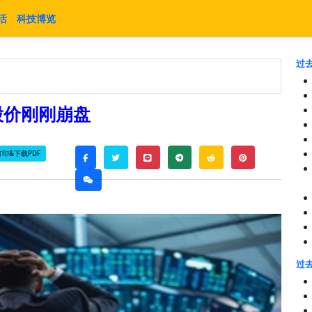
活
科技博览
过去
g的股价刚刚崩盘
打印&下载PDF
twitter
line
telegram
reddit
pinterest
facebook
weixin
过去