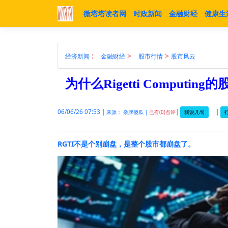
微塔塔读者网
时政新闻
金融财经
健康生
:
>
>
经济新闻
金融财经
股市行情
股市风云
为什么Rigetti Computin
06/06/26 07:53 |
|
|
我说几句
来源： 杂牌傻瓜 |
已有(0)点评
RGTI不是个别崩盘，是整个股市都崩盘了。