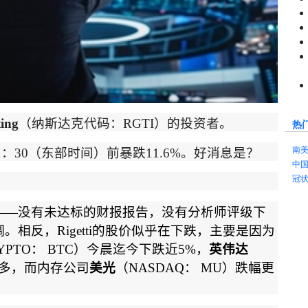
ing
（纳斯达克代码：
RGTI
）的投资者。
热
南
1
：
30
（东部时间）前暴跌
11.6%
。好消息是？
中
冠
——
没有未达标的财报报告，没有分析师评级下
调。相反，
Rigetti
的股价似乎在下跌，主要是因为
YPTO
：
BTC
）今晨迄今下跌近
5%
，
英伟达
多，而内存公司
美光
（
NASDAQ
：
MU
）跌幅更