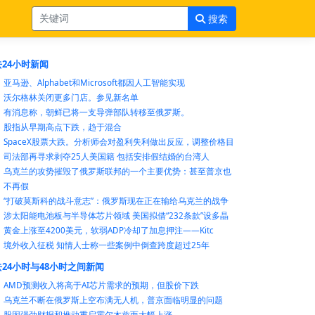
搜索
24小时新闻
亚马逊、Alphabet和Microsoft都因人工智能实现
沃尔格林关闭更多门店。参见新名单
有消息称，朝鲜已将一支导弹部队转移至俄罗斯。
股指从早期高点下跌，趋于混合
SpaceX股票大跌。分析师会对盈利失利做出反应，调整价格目
司法部再寻求剥夺25人美国籍 包括安排假结婚的台湾人
乌克兰的攻势摧毁了俄罗斯联邦的一个主要优势：甚至普京也
不再假
“打破莫斯科的战斗意志”：俄罗斯现在正在输给乌克兰的战争
涉太阳能电池板与半导体芯片领域 美国拟借“232条款”设多晶
黄金上涨至4200美元，软弱ADP冷却了加息押注——Kitc
境外收入征税 知情人士称一些案例中倒查跨度超过25年
24小时与48小时之间新闻
AMD预测收入将高于AI芯片需求的预期，但股价下跌
乌克兰不断在俄罗斯上空布满无人机，普京面临明显的问题
股因强劲财报和推动重启霍尔木兹而大幅上涨