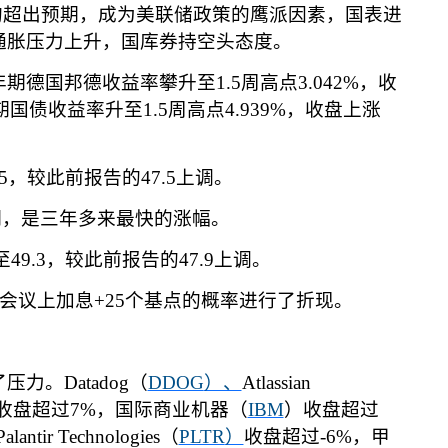
均超出预期，成为美联储政策的鹰派因素，国表进
通胀压力上升，国库券持空头态度。
年期德国邦德收益率攀升至
1.5
周高点
3.042%
，收
期国债收益率升至
1.5
周高点
4.939%
，收盘上涨
5
，较此前报告的
47.5
上调。
期，是三年多来最快的涨幅。
至
49.3
，较此前报告的
47.9
上调。
会议上加息
+25
个基点的概率进行了折现。
了压力。
Datadog
（
DDOG
）、
Atlassian
收盘超过
7%
，国际商业机器（
IBM
）收盘超过
Palantir Technologies
（
PLTR
）
收盘超过
-6%
，甲