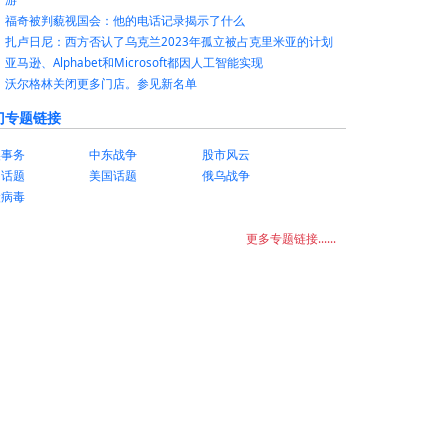
福奇被判藐视国会：他的电话记录揭示了什么
扎卢日尼：西方否认了乌克兰2023年孤立被占克里米亚的计划
亚马逊、Alphabet和Microsoft都因人工智能实现
沃尔格林关闭更多门店。参见新名单
门专题链接
美事务
中东战争
股市风云
国话题
美国话题
俄乌战争
状病毒
更多专题链接......