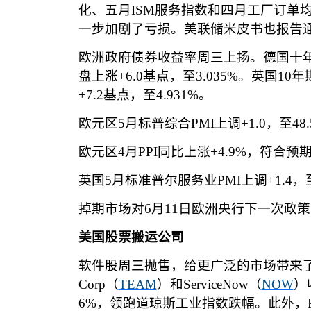
化、五月
ISM
服务指数和四月工厂订单
一步加剧了亏损。美联储米皮书也报告
欧洲政府债券收益率周三上扬。德国十
盘上涨
+6.0
基点，至
3.035%
。英国
10
年
+7.2
基点，至
4.931%
。
欧元区
5
月标普综合
PMI
上调
+1.0
，至
48.
欧元区
4
月
PPI
同比上涨
+4.9%
，符合预
英国
5
月标准普尔服务业
PMI
上调
+1.4
，
掉期市场对
6
月
11
日欧洲央行下一次政策
美国股票搬运公司
软件股周三抛售，给更广泛的市场带来
Corp
（
TEAM
）和
ServiceNow
（
NOW
）
6%
，领跑道琼斯工业指数跌幅。此外，