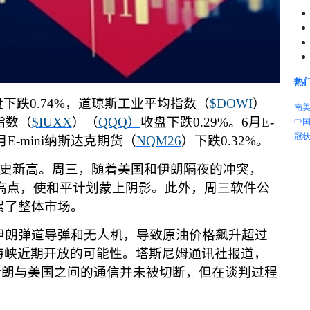
热
盘下跌
0.74%
，道琼斯工业平均指数（
$DOWI
）
南
指数（
$IUXX
）（
QQQ
）
收盘下跌
0.29%
。
6
月
E-
中
冠
月
E-mini
纳斯达克期货（
NQM26
）下跌
0.32%
。
史新高。周三，随着美国和伊朗隔夜的冲突，
高点，使和平计划蒙上阴影。此外，周三软件公
累了整体市场。
伊朗弹道导弹和无人机，导致原油价格飙升超过
海峡近期开放的可能性。塔斯尼姆通讯社报道，
伊朗与美国之间的通信并未被切断，但在谈判过程