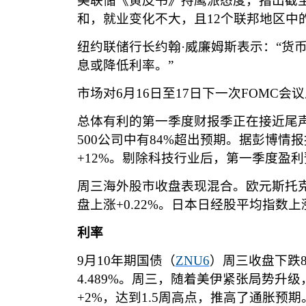
美联储《黄皮书》持鹰派态度，指出截
和，就业变化不大，且
12
个联邦地区中
纽约联储行长约翰
·
威廉姆斯表示：
“
货
息或降低利率。
”
市场对
6
月
16
日至
17
日下一次
FOMC
会议
总体有利的第一季度财报季正在接近尾
500
公司中有
84%
超出预期。据彭博情报
+12%
。剔除科技行业后，第一季度盈利
周三海外股市收盘表现混合。欧元斯托
盘上涨
+0.22%
。日本日经股平均指数上
利率
9
月
10
年期国债（
ZNU6
）周三收盘下跌
4.489%
。周三，随着美伊紧张局势升级
+2%
，达到
1.5
周高点，推高了通胀预期