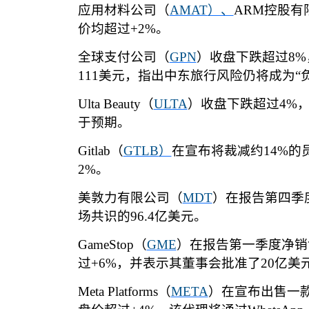
应用材料公司（
AMAT
）、
ARM
控股有
价均超过
+2%
。
全球支付公司（
GPN
）收盘下跌超过
8%
111
美元，指出中东旅行风险仍将成为
“
Ulta Beauty
（
ULTA
）收盘下跌超过
4%
于预期。
Gitlab
（
GTLB
）
在宣布将裁减约
14%
的
2%
。
美敦力有限公司（
MDT
）在报告第四季
场共识的
96.4
亿美元。
GameStop
（
GME
）在报告第一季度净销
过
+6%
，并表示其董事会批准了
20
亿美
Meta Platforms
（
META
）在宣布出售一