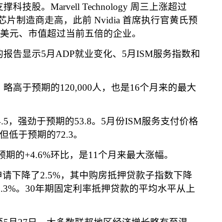
支撑科技股。
Marvell Technology
周三上涨超过
芯片制造商走高，此前
Nvidia
首席执行官黄氏预
美元、市值超过当前五倍的企业。
的报告显示
5
月
ADP
就业变化、
5
月
ISM
服务指数和
，略高于预期的
120,000
人，也是
16
个月来的最大
.5
，强劲于预期的
53.8
。
5
月份
ISM
服务支付价格
但低于预期的
72.3
。
预期的
+4.6%
环比，是
11
个月来最大涨幅。
申请下降了
2.5%
，其中购房抵押贷款子指数下降
2.3%
。
30
年期固定利率抵押贷款的平均水平从上