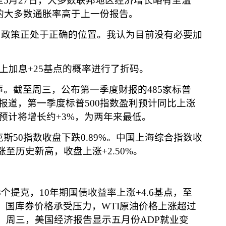
至
5
月
27
日，大多数联邦地区经济增长略有至温
的大多数通胀率高于上一份报告。
币政策正处于正确的位置。我认为目前没有必要加
上加息
+25
基点的概率进行了折码。
声。截至周三，公布第一季度财报的
485
家标普
报道，第一季度标普
500
指数盈利预计同比上涨
预计将增长约
+3%
，为两年来最低。
克斯
50
指数收盘下跌
0.89%
。中国上海综合指数收
涨至历史新高，收盘上涨
+2.50%
。
8
个提克，
10
年期国债收益率上涨
+4.6
基点，至
，国库券价格承受压力，
WTI
原油价格上涨超过
。周三，美国经济报告显示五月份
ADP
就业变