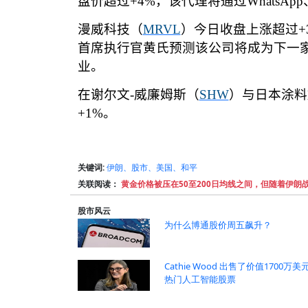
盘价超过
+4%
，该代理将通过
WhatsApp
漫威科技（
MRVL
）今日收盘上涨超过
+
首席执行官黄氏预测该公司将成为下一
业。
在谢尔文
-
威廉姆斯（
SHW
）与日本涂料
+1%
。
关键词:
伊朗、股市、美国、和平
关联阅读：
黄金价格被压在50至200日均线之间，但随着伊朗
股市风云
为什么博通股价周五飙升？
Cathie Wood 出售了价值1700万美
热门人工智能股票