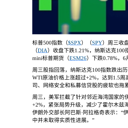
标普
500
指数（
$SPX
）（
SPY
）周三收
（
DIA
）收盘下跌
1.21%
，纳斯达克
100
mini
标普期货（
ESM26
）下跌
0.78%
，
6
周三股指回落，纳斯达克
100
指数跌出历
WTI
原油价格上涨超过
+2%
，达到
1.5
周
司、网络安全和私募信贷股的疲软也拖
周三，美军拦截了针对邻近海湾国家的
+2%
，紧张局势升级，减少了霍尔木兹
伊朗外交部长阿巴斯
·
阿拉格奇表示：
“
中并未取得实质性进展。
”