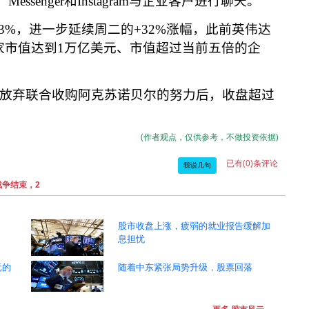
、
Messenger
和
Instagram
与企业客户进行聊天。
3%
，进一步延续周二的
+32%
涨幅，此前英伟达
家市值达到
1
万亿美元、市值超过当前五倍的企
放弃联合收购阿克苏诺贝尔的努力后，收盘超过
(作者观点，仅供参考，不做投资依据)
已有(0)条评论
我说几句
战争结束，2
股市收盘上涨，疲弱的就业报告缓解加
息担忧
元的
随着中东紧张局势升级，股票回落