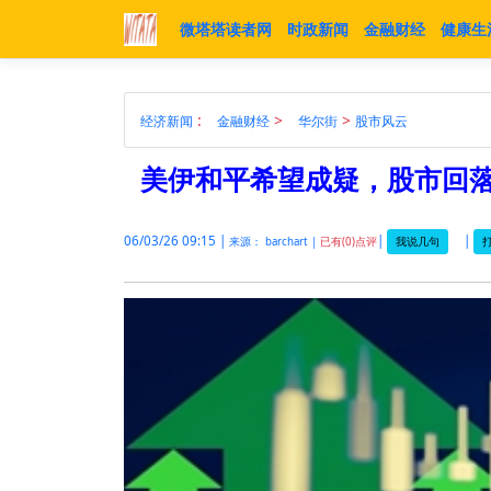
微塔塔读者网
时政新闻
金融财经
健康生
:
>
>
经济新闻
金融财经
华尔街
股市风云
美伊和平希望成疑，股市回
06/03/26 09:15 |
|
|
我说几句
打
来源： barchart |
已有(0)点评