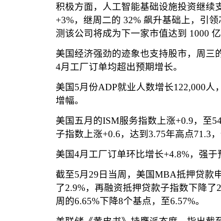
积极方面，人工智能基础设施投资继续
+3%
，继周二的
32%
飙升基础上，引领
测该公司将成为下一家市值达到
1000
亿
美国经济强劲的迹象也支持股市，周三
4
月工厂订单均超出预期增长。
美国
5
月份
ADP
就业人数增长
122,000
人
增幅。
美国五月的
ISM
服务指数上涨
+0.9
，至
54
子指数上涨
+0.6
，达到
3.75
年高点
71.3
，
美国
4
月工厂订单环比增长
+4.8%
，强于
截至
5
月
29
日当周，美国
MBA
抵押贷款
了
2.9%
，再融资抵押贷款子指数下降了
周的
6.65%
下降
8
个基点，至
6.57%
。