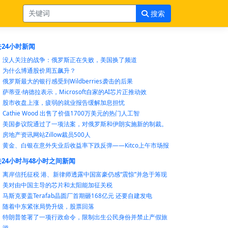
搜索
24小时新闻
没人关注的战争：俄罗斯正在失败，美国换了频道
为什么博通股价周五飙升？
俄罗斯最大的银行感受到Wildberries袭击的后果
萨蒂亚·纳德拉表示，Microsoft自家的AI芯片正推动效
股市收盘上涨，疲弱的就业报告缓解加息担忧
Cathie Wood 出售了价值1700万美元的热门人工智
美国参议院通过了一项法案，对俄罗斯和伊朗实施新的制裁。
房地产资讯网站Zillow裁员500人
黄金、白银在意外失业后收益率下跌反弹——Kitco上午市场报
24小时与48小时之间新闻
离岸信托征税 港、新律师透露中国富豪仍感“震惊”并急于筹现
美对由中国主导的芯片和太阳能加征关税
马斯克要盖Terafab晶圆厂首期砸168亿元 还要自建发电
随着中东紧张局势升级，股票回落
特朗普签署了一项行政命令，限制出生公民身份并禁止产假旅
游