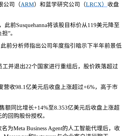
限公司（
ARM
）和蓝学研究公司（
LRCX
）
收盘
，此前
Susquehanna
将该股目标价从
119
美元降至
负担
”
。
，此前分析师指出公司年度指引暗示下半年前景低
员工并退出
22
个国家进行重组后，股价跌落超过
度营收
98.1
亿美元后收盘上涨超过
+6%
，高于市
售额同比增长
+14%
至
8.353
亿美元后收盘上涨超
元的回购股份授权。
款名为
Meta Business Agent
的人工智能代理后，收