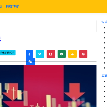
活
科技博览
过去
落
印&下载PDF
twitter
line
telegram
reddit
pinterest
facebook
weixin
过去