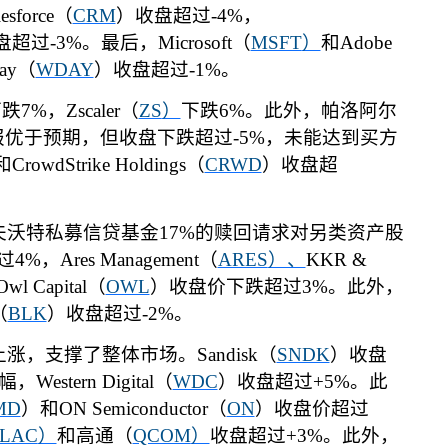
esforce
（
CRM
）收盘超过
-4%
，
盘超过
-3%
。最后，
Microsoft
（
MSFT
）
和
Adobe
ay
（
WDAY
）收盘超过
-1%
。
下跌
7%
，
Zscaler
（
ZS
）
下跌
6%
。此外，帕洛阿尔
报优于预期，但收盘下跌超过
-5%
，未能达到买方
和
CrowdStrike Holdings
（
CRWD
）收盘超
。
夫沃特私募信贷基金
17%
的赎回请求对另类资产股
过
4%
，
Ares Management
（
ARES
）、
KKR &
Owl Capital
（
OWL
）收盘价下跌超过
3%
。此外，
（
BLK
）收盘超过
-2%
。
上涨，支撑了整体市场。
Sandisk
（
SNDK
）收盘
幅，
Western Digital
（
WDC
）收盘超过
+5%
。此
MD
）和
ON Semiconductor
（
ON
）收盘价超过
LAC
）
和高通（
QCOM
）
收盘超过
+3%
。此外，