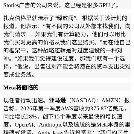
Stories
广告的公司来说，这已经是很多
GPU
了。
扎克伯格早就暗示了
“
释放阀
”
。根据关于该计划的
报道，他表示：
“
有不同的公司从外部来找我们，向
我们请求
......
如果我们有计算能力，他们可以用比
我们买时更高的价格从我们这里购买。
”
而在他自己
的框架中，这种战略逻辑是对过度建设的一种对
冲。
“
如果我们觉得建设过度，那我们就有一个选
择，
”
他说。出售过剩产能会将潜在的资本支出灾难
变成业务线。
Meta
将面临的
现任者行动迅速。
亚马逊
（
NASDAQ
：
AMZN
）报
告称，
2026
年第一季度
AWS
营收为
375.87
亿美元，
同比增长
28%
，创下
15
个季度以来最快的增长速
度，
OpenAI
、
Anthropic
以及尴尬的是
Meta
本身的里
程碑式承诺。
Andy Jassy
告诉投资者：
“
我们的芯片