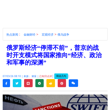
:
>
>
热点新闻
金融财经
宏观经济
俄乌战争
俄罗斯经济“停滞不前”，普京的战
时开支模式将国家推向“经济、政治
和军事的深渊”
|
|
我说几句
07/03/26 08:10 |
来源： 财富 |
已有(0)点评
twitter
line
telegram
reddit
pinterest
weixin
facebook