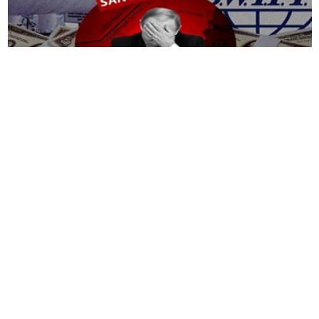
多年来，弗拉基米尔
·
普京对任何认为西方制裁会让
他的国家屈服的人都有令人信服的反驳。自俄罗斯
入侵乌克兰以来的四年里，
GDP
大多保持绿色，失业
率下
降，平均工资飙升。甚至通胀也大幅回落，2023
年
曾飙升至两位
。
数
普京向西方批评者挥舞这些数据，作为制裁未能削
弱俄罗斯蓬勃发展的战时经济的证据。作为俄罗斯
为数不多的主要贸易伙伴之一，中国甚至研究过普
京的模式，作为防止制裁的蓝图，以防北京对台湾
的立场变得足够激进，触发西方的惩罚。但普京的
成功故事开始显露裂痕。