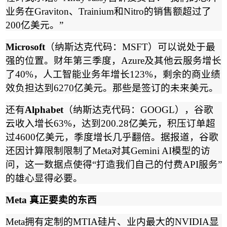
业务在
Graviton
、
Trainium
和
Nitro
的销售额超过了
200
亿美元。
”
Microsoft
（纳斯达克代码：
MSFT
）可以说处于最
强的位置。财年第三季度，
Azure
及其他云服务增长
了
40%
，人工智能业务年增长
123%
，剩余的商业绩
效负担达到
6270
亿美元。那些是签订的未来美元。
还有
Alphabet
（纳斯达克代码：
GOOGL
），谷歌
云收入增长
63%
，达到
200.28
亿美元，积压订单超
过
4600
亿美元，季度增长几乎翻倍。据报道，谷歌
还因计算限制限制了
Meta
对其
Gemini AI
模型的访
问，这一数据点使得
“
打造我们自己的付费
API
服务
”
的雄心显得必要。
Meta
真正要卖的东西
Meta
拥有定制的
MTIA
硅片、业内最大的
NVIDIA
显