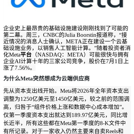
企业史上最昂贵的基础设施建设刚刚找到了可能的
第二幕。周三，
CNBC
的
Julia Boorstin
报道称，
“
接
近情况的消息人士确认，
META
正在建设一个云基
础设施业务，以销售人工智能计算。
”
随着投资者消
化
Meta
平台
（
NASDAQ
：
META
）可能很快与拥有
企业
AI
计算十年的三家公司竞争，股价在
7
月
1
日上
涨了
7.56%
。
为什么
Meta
突然想成为云端供应商
先从资本支出线开始。
Meta
将
2026
年全年资本支出
调整为
1250
亿美元至
1450
亿美元，较之前的范围调
高，归咎于
“
组件价格上涨和数据中心成本增加
”
。
仅第一季度资本支出就达到
189.97
亿美元，同比增
长近半，所有这些都在
Meta
第一季度的
8-K
文件中
有所记录。对于一家收入仍然主要来自卖
Reels
和