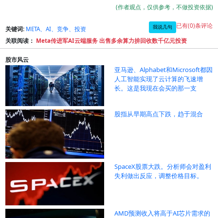
(作者观点，仅供参考，不做投资依据)
已有(0)条评论
我说几句
关键词:
META、AI、竞争、投资
关联阅读：
Meta传进军AI云端服务 出售多余算力拚回收数千亿元投资
股市风云
亚马逊、Alphabet和Microsoft都因
人工智能实现了云计算的飞速增
长。这是我现在会买的那一支
股指从早期高点下跌，趋于混合
SpaceX股票大跌。分析师会对盈利
失利做出反应，调整价格目标。
AMD预测收入将高于AI芯片需求的