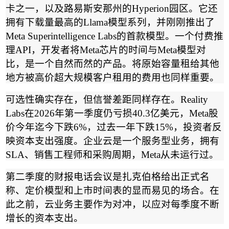
卡之一，以及路易斯安那州的
Hyperion
园区。它还
拥有下载量最高的
Llama
模型系列，并刚刚推出了
Meta Superintelligence Labs
的首款模型。一个付费推
理
API
，开发者将
Meta
芯片的时间与
Meta
模型对
比，是一个自然而然的产品。将原始容量租给其他
地方被高价超大规模客户租用的费用也同样重要。
可选性确实存在，但信誉差距同样存在。
Reality
Labs
在
2026
年第一季度仍亏损
40.3
亿美元，
Meta
股
价今年迄今下跌
6%
，过去一年下跌
15%
，投资者反
映资本支出强度。企业云是一个服务型业务，拥有
SLA
、销售工程师和采购周期，
Meta
从未运行过。
第二季度的财报电话会议是扎克伯格给出正式名
称、定价模型和上市时间表的显而易见的场合。在
此之前，云业务主要作为对冲，以应对每季度不断
增长的资本支出。