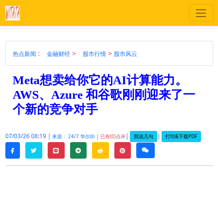
:
>
>
热点新闻
金融财经
股市行情
股市风云
Meta想卖给你它的AI计算能力。
AWS、Azure 和谷歌刚刚迎来了一
个新的竞争对手
07/03/26 08:19 |
|
|
我说几句
打印&下载PDF
来源： 24/7 华尔街 |
已有(0)点评
twitter
line
telegram
reddit
pinterest
weixin
facebook