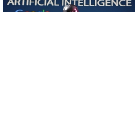
Liz Ann Sonders
表示，
人工智能的繁荣
远比互联网
泡沫强劲得多，但它仍然存在让投资者失望并给市
场和经济带来冲击波的风险
。
嘉信理财的首席投资策略师告诉《商业内幕》，对
科技公司之间的创新和
循环交易
的
“
极度热情
”
让她
想起了
25
年前的互联网泡沫。
但她表示，一个
关键的区别
是，许多互联网公司规
模小且亏损，而今天的人工智能领导者是资产负债
表强劲、收入和利润快速增长的大型公司，她说。
例如，英伟达本周成为
第一
家市值达到
5
万亿美元