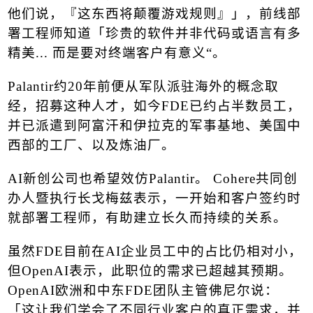
他们说，『这东西将颠覆游戏规则』」，前线部
署工程师知道「珍贵的软件并非代码或语言有多
精美
...
而是要对终端客户有意义“。
Palantir
约
20
年前便从军队派驻海外的概念取
经，招募这种人才，如今
FDE
已约占半数员工，
并已派遣到
阿富汗
和伊拉克的军事基地、美国中
西部的工厂、以及炼油厂。
AI
新创公司也希望效仿
Palantir
。
Cohere
共同创
办人暨执行长戈梅兹表示，一开始和客户签约时
就部署工程师，有助建立长久而持续的关系。
虽然
FDE
目前在
AI
企业员工中的占比仍相对小，
但
OpenAI
表示，此职位的需求已超越其预期。
OpenAI
欧洲和中东
FDE
团队主管佛尼尔说：
「这让我们学会了不同行业客户的真正需求，并