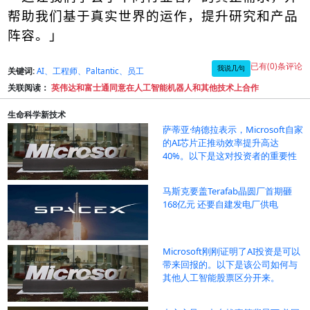
帮助我们基于真实世界的运作，提升研究和产品
阵容。」
已有(0)条评论
我说几句
关键词:
AI、工程师、Paltantic、员工
关联阅读：
英伟达和富士通同意在人工智能机器人和其他技术上合作
生命科学新技术
萨蒂亚·纳德拉表示，Microsoft自家
的AI芯片正推动效率提升高达
40%。以下是这对投资者的重要性
马斯克要盖Terafab晶圆厂首期砸
168亿元 还要自建发电厂供电
Microsoft刚刚证明了AI投资是可以
带来回报的。以下是该公司如何与
其他人工智能股票区分开来。