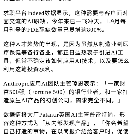
求职平台
Indeed
数据显示，这种需要与客户面对
面交流的
AI
职缺，今年来已一飞冲天，
1-9
月每
月刊登的
FDE
职缺数量已暴增逾
800%
。
这种人才趋势的出现，是因为虽然从制造业到医
疗保健等各行各业，都正日益热衷于引进
AI
工
具，但常不确定该如何应用
AI
技术，以及要怎么
利用这笔投资获利。
Anthropic
应用
AI
团队主管琼恩表示：「一家财
富
500
强（
Fortune 500
）的银行业者，和一家打
造原生
AI
产品的初创公司，需求完全不同。」
数据情报大厂
Palantir
英国
AI
主管普雷特尚，形
容这种方式为「从内部发现产品」，「你会希望
自己打造的事物，在以简报介绍给客户时，促使