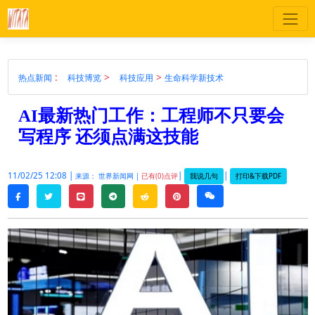
:
>
>
热点新闻
科技博览
科技应用
生命科学新技术
AI最新热门工作：工程师不只要会
写程序 还须点满这技能
11/02/25 12:08 |
|
|
我说几句
打印&下载PDF
来源： 世界新闻网 |
已有(0)点评
twitter
line
telegram
reddit
pinterest
weixin
facebook