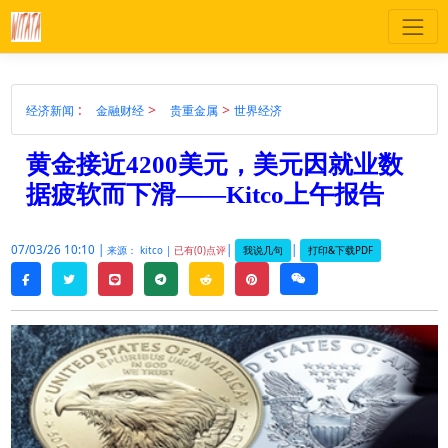
:
>
>
经济新闻
金融财经
贵重金属
世界经济
黄金接近4200美元，美元因就业数
据疲软而下滑——Kitco上午报告
07/03/26 10:10 |
|
|
我说几句
打印&下载PDF
来源： kitco |
已有(0)点评
twitter
line
telegram
reddit
pinterest
weixin
facebook