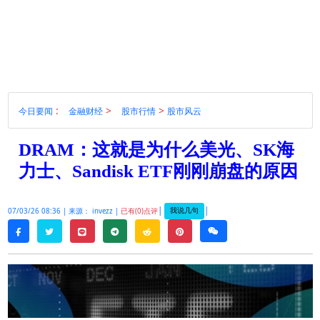
:
>
>
今日要闻
金融财经
股市行情
股市风云
DRAM：这就是为什么美光、SK海
力士、Sandisk ETF刚刚崩盘的原因
|
|
我说几句
07/03/26 08:36 |
来源： invezz |
已有(0)点评
twitter
line
telegram
reddit
pinterest
weixin
facebook