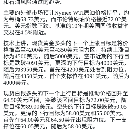
和石油风险通过的趋势。
主要的外部市场预计
Nymex WTI
原油价格持平，约
为每桶
68.73
美元，而布伦特原油价格接近
72.02
美
元。美元指数下跌。基准的
10
年期美国国债收益率
交易在
4.5%
附近。
技术上讲，现货黄金多头的下一个上涨目标是将价
格推高至
4200
美元至
4350
美元阻力区，持续上涨目
标为
4500
美元，随后
5000
美元。空市近期的下行目
标是跌破
4091
美元，更深的下行目标为
4000
美元，
随后为
3950
美元。首先在
4200
美元处看到阻力位，
随后在
4350
美元。首个支撑位在
4091
美元，随后为
4000
美元。
现货白银多头的下一个上行目标是推动价格回升至
64.50
美元区间，突破该区间目标为
72.00
美元，随
后目标为
89.00
美元。空头的下行目标是跌破
60.05
美元，更深的下行目标为
58.00
美元和
55.00
美元。
首先在
64.00
美元和
64.50
美元出现阻力位。下一支
撑位在
60.05
美元，随后为
58.00
美元。