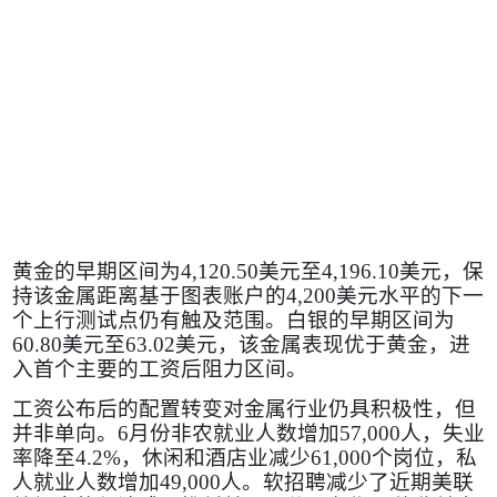
黄金的早期区间为
4,120.50
美元至
4,196.10
美元，保
持该金属距离基于图表账户的
4,200
美元水平的下一
个上行测试点仍有触及范围。白银的早期区间为
60.80
美元至
63.02
美元，该金属表现优于黄金，进
入首个主要的工资后阻力区间。
工资公布后的配置转变对金属行业仍具积极性，但
并非单向。
6
月份非农就业人数增加
57,000
人，失业
率降至
4.2%
，休闲和酒店业减少
61,000
个岗位，私
人就业人数增加
49,000
人。软招聘减少了近期美联