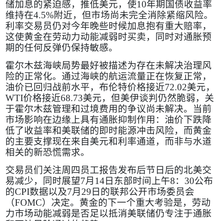
储加息的紧迫感，推低美元，使
10
年期国债收益率
维持在
4.5%
附近，但市场尚未完全消除紧缩风险。
利率交易员仍对今年晚些时候加息抱有重大赔率，
这使黄金在劳动力动能减弱时买卖，同时对通胀预
期的任何反弹仍保持敏感。
霍尔木兹海峡局势最好被描述为存在未解决治理风
险的正常化。通过海峡的航运流量正在恢复正常，
油价已回归战前水平，布伦特价格接近
72.02
美元，
WTI
价格接近
68.73
美元，但美伊谈判仍然脆弱，关
于霍尔木兹管理和过境费用的争议尚未解决。当前
市场影响在边缘上具有通胀抑制作用：油价下跌降
低了收益率和美联储的即时能源冲击风险，而黄金
的主要支撑现在来自美元和利率通道，而非与水道
相关的新恐慌需求。
交易员们关注周四员工报告发布后节日后的北美交
易减少，同时展望
7
月
14
日东部时间上午
8
：
30
公布
的
CPI
数据以及
7
月
29
日的联邦公开市场委员会
（
FOMC
）决定。黄金的下一个重大考验是，劳动
力市场动能减弱是否足以抵消美联储仍专注于通胀