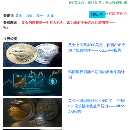
(作者观点，仅供参考，不做投资依据)
已有(0)条评论
我说几句
关键词:
黄金、白银、就业、金属
关联阅读：
黄金的调整是一个买入机会，因为政府不会容忍经济痛苦——
War
世界经济
黄金上涨至4200美元，软弱ADP冷
却了加息押注——Kitco AM报告
韩国银行启动长期国内黄金采购计
划
黄金公司因美联储不确定性、中国
ETF需求抵消收益率压力——Kitco
AM报告