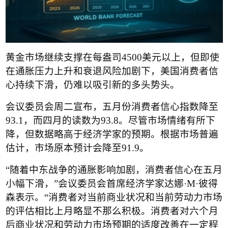
黄金市场继续支撑在每盎司
4500
美元以上，但即使
在通胀压力上升和衰退风险加剧下，美国消费者信
心持续下滑，仍难以吸引新的多头势头。
会议委员会周二宣布，五月份消费者信心指数降至
93.1
，而四月的读数为
93.8
。尽管市场情绪有所下
降，但数据略高于经济学家的预期。根据市场普遍
估计，市场原本预计会降至
91.9
。
“
随着中东战争的通胀影响加剧，消费者信心在五月
小幅下滑，
”
会议委员会首席经济学家达娜
·M·
彼得
森表示。
“
消费者对当前商业状况和当前劳动力市场
的评估相比上月略显不那么积极。消费者对六个月
后商业状况和劳动力市场预期的适度改善在一定程