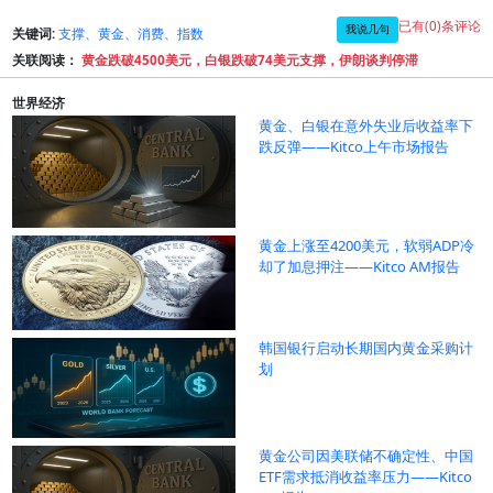
已有(0)条评论
我说几句
关键词:
支撑、黄金、消费、指数
关联阅读：
黄金跌破4500美元，白银跌破74美元支撑，伊朗谈判停滞
世界经济
黄金、白银在意外失业后收益率下
跌反弹——Kitco上午市场报告
黄金上涨至4200美元，软弱ADP冷
却了加息押注——Kitco AM报告
韩国银行启动长期国内黄金采购计
划
黄金公司因美联储不确定性、中国
ETF需求抵消收益率压力——Kitco