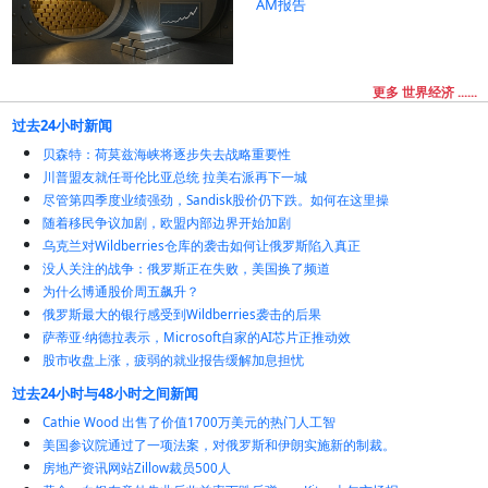
AM报告
更多 世界经济 ......
过去24小时新闻
贝森特：荷莫兹海峡将逐步失去战略重要性
川普盟友就任哥伦比亚总统 拉美右派再下一城
尽管第四季度业绩强劲，Sandisk股价仍下跌。如何在这里操
随着移民争议加剧，欧盟内部边界开始加剧
乌克兰对Wildberries仓库的袭击如何让俄罗斯陷入真正
没人关注的战争：俄罗斯正在失败，美国换了频道
为什么博通股价周五飙升？
俄罗斯最大的银行感受到Wildberries袭击的后果
萨蒂亚·纳德拉表示，Microsoft自家的AI芯片正推动效
股市收盘上涨，疲弱的就业报告缓解加息担忧
过去24小时与48小时之间新闻
Cathie Wood 出售了价值1700万美元的热门人工智
美国参议院通过了一项法案，对俄罗斯和伊朗实施新的制裁。
房地产资讯网站Zillow裁员500人