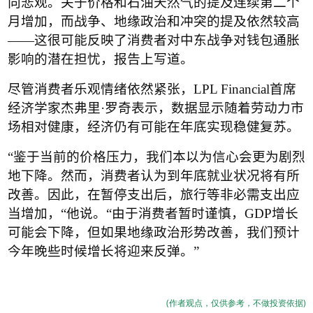
向悲观。关于价格和石油天然气的提及连续第二个
月增加，而战争、地缘政治和冲突的提及依然较高
——
这很可能反映了消费者对中东战争对钱包通胀
影响的潜在担忧，报告上写道。
尽管消费者乐观情绪依然紧张，
LPL Financial
首席
经济学家杰弗里
·
罗奇表示，数据显示随着劳动力市
场相对健康，经济仍有可能在年底实现稳健复苏。
“
鉴于当前的价格压力，我们本以为信心会更为剧烈
地下降。然而，消费者认为到年底就业状况将有所
改善。因此，在暂停支出后，旅行等非必需支出应
当增加，
“
他说。
“
由于消费者暂时谨慎，
GDP
增长
可能会下降，但如果地缘政治形势改善，我们预计
今年晚些时候增长将迎来反弹。
”
(作者观点，仅供参考，不做投资依据)