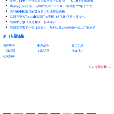
黄金、白银在意外失业后收益率下跌反弹——Kitco上午市场报
离岸信托征税 港、新律师透露中国富豪仍感“震惊”并急于筹现
美对由中国主导的芯片和太阳能加征关税
马斯克要盖Terafab晶圆厂首期砸168亿元 还要自建发电
随着中东紧张局势升级，股票回落
特朗普签署了一项行政命令，限制出生公民身份并禁止产假旅游
热门专题链接
南美事务
中东战争
股市风云
中国话题
美国话题
俄乌战争
冠状病毒
更多专题链接......