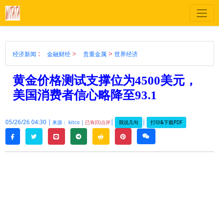
:
>
>
经济新闻
金融财经
贵重金属
世界经济
黄金价格测试支撑位为4500美元，
美国消费者信心略降至93.1
05/26/26 04:30 |
|
|
我说几句
打印&下载PDF
来源： kitco |
已有(0)点评
twitter
line
telegram
reddit
pinterest
weixin
facebook