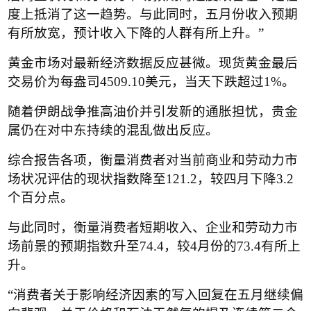
度上抵消了这一趋势。与此同时，五月份收入预期
有所放宽，预计收入下降的人群有所上升。
”
黄金市场对最新经济数据反应甚微。现货黄金最后
交易价为每盎司
4509.10
美元，当天下跌超过
1%
。
随着伊朗战争推高油价并引发新的通胀担忧，贵金
属仍在对中东持续的混乱做出反应。
综合报告各项，衡量消费者对当前商业和劳动力市
场状况评估的现状指数降至
121.2
，较四月下降
3.2
个百分点。
与此同时，衡量消费者短期收入、企业和劳动力市
场前景的预期指数升至
74.4
，较
4
月份的
73.4
有所上
升。
“
消费者关于影响经济因素的写入回复在五月继续偏