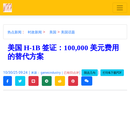
:
>
>
热点新闻
时政新闻
美国
美国话题
美国 H-1B 签证：100,000 美元费用
的替代方案
10/30/25 09:24 |
|
|
我说几句
打印&下载PDF
来源： gamesindustry |
已有(0)点评
twitter
line
telegram
reddit
pinterest
weixin
facebook