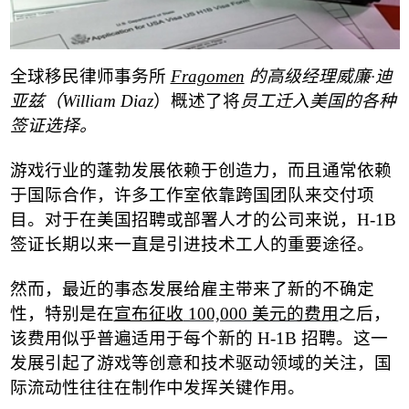
全球移民律师事务所
Fragomen
的高级经理威廉
·
迪
亚兹
（
William Diaz
）
概述了将
员工迁入美国的各种
签证选择。
游戏行业的蓬勃发展依赖于创造力，而且通常依赖
于国际合作，许多工作室依靠跨国团队来交付项
目。对于在美国招聘或部署人才的公司来说，
H-1B
签证长期以来一直是引进技术工人的重要途径。
然而，最近的事态发展给雇主带来了新的不确定
性，特别是在
宣布征收
100,000
美元的费用
之后，
该费用似乎普遍适用于每个新的
H-1B
招聘。这一
发展引起了游戏等创意和技术驱动领域的关注，国
际流动性往往在制作中发挥关键作用。