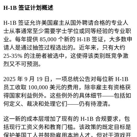
H-1B
签证计划概述
H-1B
签证允许美国雇主从国外聘请合格的专业人
士从事通常至少需要学士学位或同等经验的专业职
业。每年提供
85,000
个新的
H-1B
签证，大多数申
请人是通过抽签过程选出的。近年来，只有大约
25-35%
的注册者被选中，这使得该类别既竞争激
烈又不可预测。
2025
年
9
月
19
日，一项总统公告对每位新
H-1B
员工收取
100,000
美元的费用，除非雇主有资格获
得国家利益例外。这些例外的具体细节
——
包括如
何定义、裁决和处理它们
——
仍有待澄清。
这一新的成本层增加了现有的
H-1B
合规要求，包
括现行工资义务和教育门槛。该政策的既定目标是
保护美国工人并鼓励雇用本地人才，但对于游戏开