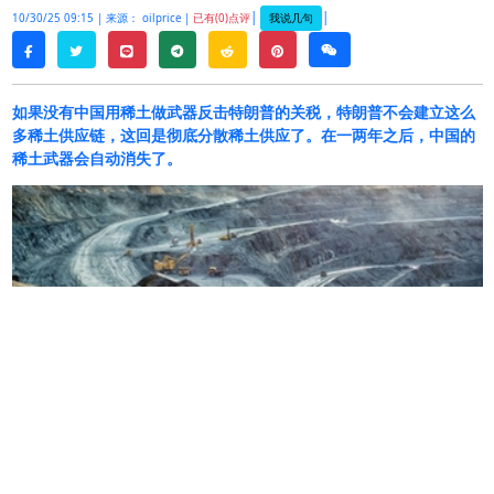
|
|
我说几句
10/30/25 09:15 |
来源： oilprice |
已有(0)点评
twitter
line
telegram
reddit
pinterest
weixin
facebook
如果没有中国用稀土做武器反击特朗普的关税，特朗普不会建立这么
多稀土供应链，这回是彻底分散稀土供应了。在一两年之后，中国的
稀土武器会自动消失了。
特朗普启动了美国十多年来最激进的稀土和关键矿
产扩张计划，在不到一周的时间里在澳大利亚、日
本、马来西亚和泰国签署了超过
100
亿美元的供应
链交易。一系列协议旨在削减中国对全球炼油能力