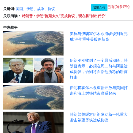
已有(0)条评论
我说几句
关键词:
美国、伊朗、战争、协议
关联阅读：
特朗普：伊朗“拖延太久”完成协议，现在将“付出代价”
中东战争
美称与伊朗霍尔木兹海峡谈判近完
成 油价重挫美股创新高
伊朗刚刚收到了一个最后期限：特
朗普表示，必须在周二前与阿曼达
成协议，否则将面临他所称的斩首
打击
伊朗将霍尔木兹重新开放与美国打
击和海上封锁结束联系起来
特朗普暂缓对伊朗发动新一轮重大
袭击希望尽快达成协议