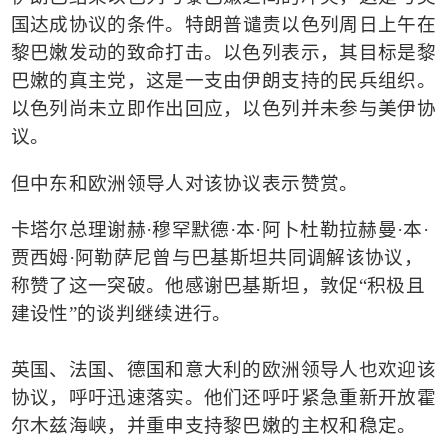
国达成协议的条件。
特朗普谴责
以色列周日上午在
黎巴嫩发动的致命打击。以色列表示，其目标是黎
巴嫩的真主党，这是一支由伊朗支持的民兵组织。
以色列尚未立即作出回应，以色列并未参与美伊协
议。
但中东和欧洲领导人对该协议表示赞赏。
卡塔尔总理谢赫
·
穆罕默德
·
本
·
阿卜杜勒拉赫曼
·
本
·
贾西姆
·
阿勒萨尼曾与巴基斯坦共同调解该协议，
称赞了这一突破。他感谢巴基斯坦，敦促
“
积极且
建设性
”
的谈判继续进行。
英国、法国、德国和意大利的欧洲领导人也欢迎该
协议，呼吁迅速落实。他们还呼吁紧急重新开放霍
尔木兹海峡，并重申支持黎巴嫩的主权和稳定。