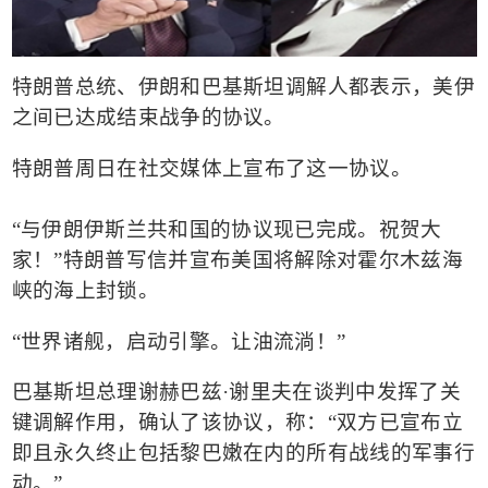
特朗普总统、伊朗和巴基斯坦调解人都表示，美伊
之间已达成结束战争的协议。
特朗普周日在
社交媒体
上宣布了这一协议。
“
与伊朗伊斯兰共和国的协议现已完成。祝贺大
家！
”
特朗普写信并宣布美国将解除对霍尔木兹海
峡的海上封锁。
“
世界诸舰，启动引擎。让油流淌！
”
巴基斯坦总理谢赫巴兹
·
谢里夫在谈判中发挥了关
键调解作用，
确认了该协议，称
：
“
双方已宣布立
即且永久终止包括黎巴嫩在内的所有战线的军事行
动。
”