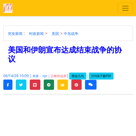
:
>
>
突发新闻
时政新闻
美国
中东战争
美国和伊朗宣布达成结束战争的协
议
06/14/26 10:09 |
|
|
我说几句
打印&下载PDF
来源： npr |
已有(0)点评
twitter
line
telegram
reddit
pinterest
weixin
facebook