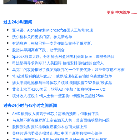
更多 中东战争 ......
过去24小时新闻
亚马逊、Alphabet和Microsoft都因人工智能实现
沃尔格林关闭更多门店。参见新名单
有消息称，朝鲜已将一支导弹部队转移至俄罗斯。
股指从早期高点下跌，趋于混合
SpaceX股票大跌。分析师会对盈利失利做出反应，调整价格目
司法部再寻求剥夺25人美国籍 包括安排假结婚的台湾人
乌克兰的攻势摧毁了俄罗斯联邦的一个主要优势：甚至普京也不再假
“打破莫斯科的战斗意志”：俄罗斯现在正在输给乌克兰的战争
涉太阳能电池板与半导体芯片领域 美国拟借“232条款”设多晶
黄金上涨至4200美元，软弱ADP冷却了加息押注——Kitc
境外收入征税 知情人士称一些案例中倒查跨度超过25年
过去24小时与48小时之间新闻
AMD预测收入将高于AI芯片需求的预期，但股价下跌
乌克兰不断在俄罗斯上空布满无人机，普京面临明显的问题
股因强劲财报和推动重启霍尔木兹而大幅上涨
美联邦通信委员会拟禁止进口中国产新型数据中心组件
美称与伊朗霍尔木兹海峡谈判近完成 油价重挫美股创新高