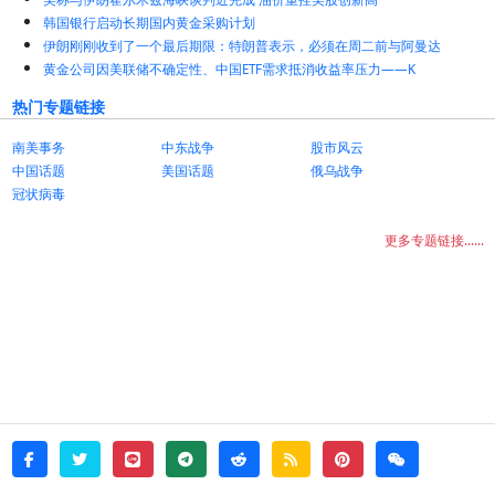
韩国银行启动长期国内黄金采购计划
伊朗刚刚收到了一个最后期限：特朗普表示，必须在周二前与阿曼达
黄金公司因美联储不确定性、中国ETF需求抵消收益率压力——K
热门专题链接
南美事务
中东战争
股市风云
中国话题
美国话题
俄乌战争
冠状病毒
更多专题链接......
twitter
line
telegram
reddit
rss
pinterest
weixin
facebook