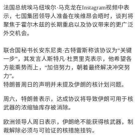
法国总统埃马纽埃尔
·
马克龙在
Instagram
视频中表
示，七国集团领导人准备在埃维昂会晤时，谈判将
聚焦于霍尔木兹的长期重启以及协议带来的更广泛
外交机会。
联合国秘书长安东尼奥
·
古特雷斯称该协议为
“
关键
一步
”
，
其发言人斯特凡
·
杜贾里克表示，他希望各
方能乘势而上，
“
加倍努力，朝着最终解决冲突努
力
”
。
特朗普周日的声明并未提及伊朗的核计划问题。
周六，特朗普表示，达成协议将导致伊朗可用于核
武器的浓缩铀库存被消除。
欧洲领导人周日表示，伊朗绝不能获得核武器，制
裁解除必须与可验证的核措施挂钩。