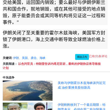
交给美国，运回国内销毁；要么最好与伊朗伊斯兰
共和国合作，就地销毁，或在其他可接受的地点销
毁，原子能委员会或其同等机构将见证这一过程和
事件。
”
伊朗关闭了至关重要的霍尔木兹海峡，美国军方封
锁了伊朗港口，海上交通中断导致全球燃油价格上
涨。
已有(0)条评论
我说几句
关键词:
伊朗、美国、袭击、海峡
关联阅读：
以色列官员：特朗普告诉内塔尼亚胡，最终的伊朗协议将导致核
计划
中东战争
美称与伊朗霍尔木兹海峡谈判近完
成 油价重挫美股创新高
伊朗刚刚收到了一个最后期限：特
朗普表示，必须在周二前与阿曼达