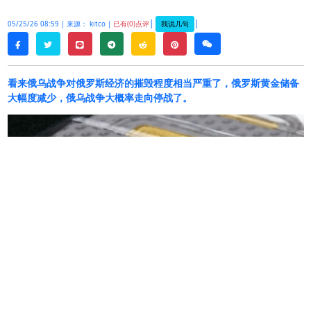
|
|
我说几句
05/25/26 08:59 |
来源： kitco |
已有(0)点评
twitter
line
telegram
reddit
pinterest
weixin
facebook
看来俄乌战争对俄罗斯经济的摧毁程度相当严重了，俄罗斯黄金储备
大幅度减少，俄乌战争大概率走向停战了。
俄罗斯央行黄金储备在四月连续第四个月下降，创
下了
25
年来最剧烈的跌幅。
截至
5
月
1
日，俄罗斯中央银行（
CBR
）持有
7390
万
盎司黄金条储备。仅仅一个月内，他们的黄金储备