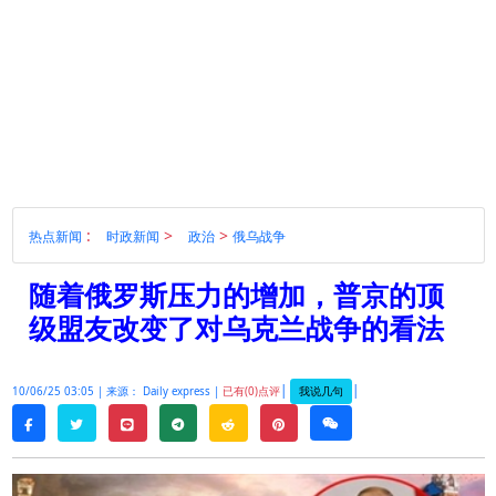
:
>
>
热点新闻
时政新闻
政治
俄乌战争
随着俄罗斯压力的增加，普京的顶
级盟友改变了对乌克兰战争的看法
|
|
我说几句
10/06/25 03:05 |
来源： Daily express |
已有(0)点评
twitter
line
telegram
reddit
pinterest
weixin
facebook