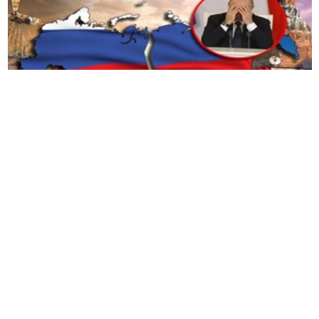
克里姆林宫的支持者开始承认，俄罗斯在乌克兰的
军事行动正在苦苦挣扎，莫斯科此前自信的信息在
三年多的冲突后崩溃了。
西方国家已向乌克兰的防御能力投资了数十亿美
元，而对唐纳德
·
特朗普可能促成和平协议的期望已
经减弱。
“
俄罗斯人必须觉醒并接受现实。很多人正
在死去，他们没有太多可以展示的东西，
“
美国副总
统
JD Vance
上周宣称。
塔季扬娜
·
蒙蒂安（
Tatyana Montyan
）
——
一位前乌