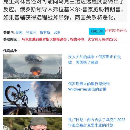
克里姆林宫还对可能向乌克兰运送远程武器做出了
反应。俄罗斯领导人弗拉基米尔
·
普京威胁特朗普，
如果基辅获得远程战斧导弹，两
国关系
将恶化。
已有(0)条评论
我说几句
关键词:
美国、乌克兰、俄罗斯、武器
关联阅读：
乌克兰遭到俄罗斯大规模袭击：报告停电、火灾和人员伤亡rbc
俄乌战争
没人关注的战争：俄罗斯正在失
败，美国换了频道
俄罗斯最大的银行感受到
Wildberries袭击的后果
扎卢日尼：西方否认了乌克兰2023
年孤立被占克里米亚的计划