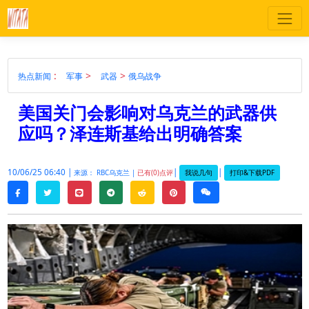
:
>
>
热点新闻
军事
武器
俄乌战争
美国关门会影响对乌克兰的武器供
应吗？泽连斯基给出明确答案
10/06/25 06:40 |
|
|
我说几句
打印&下载PDF
来源： RBC乌克兰 |
已有(0)点评
twitter
line
telegram
reddit
pinterest
weixin
facebook