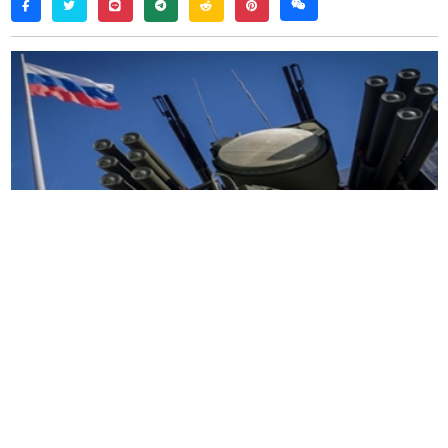
twitter
line
telegram
reddit
pinterest
weixin
facebook
周四，俄罗斯数字发展、通信和大众传媒部正式宣
布，为庆祝胜利日，
5
月
9
日莫斯科将暂时全面限制
移动互联网服务。
“
为确保节日活动的安全，莫斯科将暂时限制移动互
联网（包括网站
‘
白名单
’
）和短信服务的使用，
”
数
字发展、通信和大众传媒部报告称。