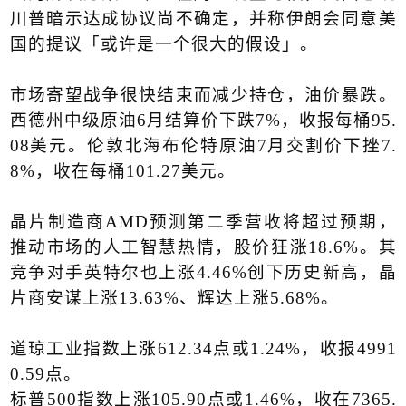
川普暗示达成协议尚不确定，并称伊朗会同意美
国的提议「或许是一个很大的假设」。
市场寄望战争很快结束而减少持仓，油价暴跌。
西德州中级原油
6
月结算价下跌
7%
，收报每桶
95.
08
美元。伦敦北海布伦特原油
7
月交割价下挫
7.
8%
，收在每桶
101.27
美元。
晶片制造商
AMD
预测第二季营收将超过预期，
推动市场的人工智慧热情，股价狂涨
18.6%
。其
竞争对手英特尔也上涨
4.46%
创下历史新高，晶
片商安谋上涨
13.63%
、辉达上涨
5.68%
。
道琼工业指数上涨
612.34
点或
1.24%
，收报
4991
0.59
点。
标普
500
指数上涨
105.90
点或
1.46%
，收在
7365.