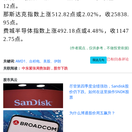
12
点。
那斯达克指数上涨
512.82
点或
2.02%
，收
25838.
95
点。
费城半导体指数上涨
492.18
点或
4.48%
，收
1147
2.75
点。
(作者观点，仅供参考，不做投资依据)
已有(0)条评论
我说几句
关键词:
AMD1、台积电、美股、伊朗
关联阅读：
中东紧张局势加剧，股市下跌
股市风云
尽管第四季度业绩强劲，Sandisk股
价仍下跌。如何在这里操作SNDK股
票
为什么博通股价周五飙升？