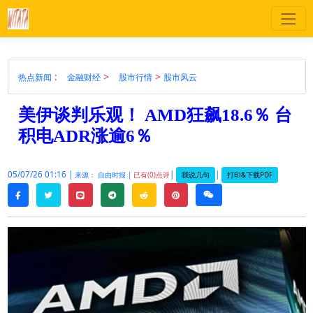
:
>
>
热点新闻
金融财经
股市行情
股市风云
美伊谈判乐观！ AMD狂飙18.6％ 台
积电ADR涨逾6％
05/07/26 01:16 |
|
|
我说几句
打印&下载PDF
来源： 自由时报 |
已有(0)点评
twitter
line
telegram
reddit
pinterest
weixin
facebook