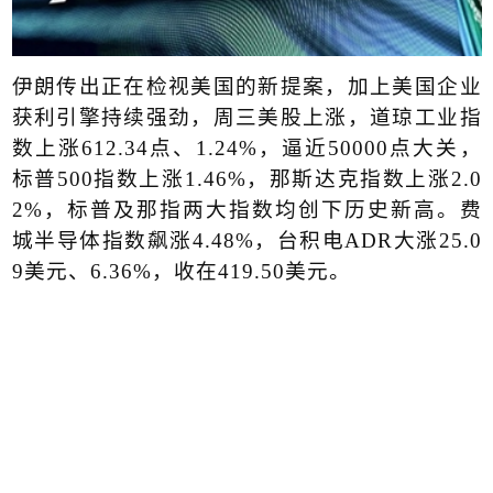
伊朗传出正在检视美国的新提案，加上美国企业
获利引擎持续强劲，周三美股上涨，道琼工业指
数上涨
612.34
点、
1.24%
，逼近
50000
点大关，
标普
500
指数上涨
1.46%
，那斯达克指数上涨
2.0
2%
，标普及那指两大指数均创下历史新高。费
城半导体指数飙涨
4.48%
，台积电
ADR
大涨
25.0
9
美元、
6.36%
，收在
419.50
美元。