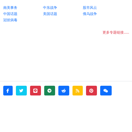
南美事务
中东战争
股市风云
中国话题
美国话题
俄乌战争
冠状病毒
更多专题链接......
twitter
line
telegram
reddit
rss
pinterest
weixin
facebook
© 2026 - witata -
About
sitemap
rss
Login