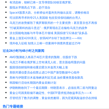
有消息称，朝鲜已将一支导弹部队转移至俄罗斯。
股指从早期高点下跌，趋于混合
SpaceX股票大跌。分析师会对盈利失利做出反应，调整价格目
司法部再寻求剥夺25人美国籍 包括安排假结婚的台湾人
乌克兰的攻势摧毁了俄罗斯联邦的一个主要优势：甚至普京也不再假
“打破莫斯科的战斗意志”：俄罗斯现在正在输给乌克兰的战争
涉太阳能电池板与半导体芯片领域 美国拟借“232条款”设多晶
黄金上涨至4200美元，软弱ADP冷却了加息押注——Kitc
境外收入征税 知情人士称一些案例中倒查跨度超过25年
过去24小时与48小时之间新闻
AMD预测收入将高于AI芯片需求的预期，但股价下跌
乌克兰不断在俄罗斯上空布满无人机，普京面临明显的问题
股因强劲财报和推动重启霍尔木兹而大幅上涨
美联邦通信委员会拟禁止进口中国产新型数据中心组件
美称与伊朗霍尔木兹海峡谈判近完成 油价重挫美股创新高
韩国银行启动长期国内黄金采购计划
伊朗刚刚收到了一个最后期限：特朗普表示，必须在周二前与阿曼达
黄金公司因美联储不确定性、中国ETF需求抵消收益率压力——K
尽管经历了数月的调整，黄金依然脆弱，因为宏观风险溢价仍在持续
热门专题链接