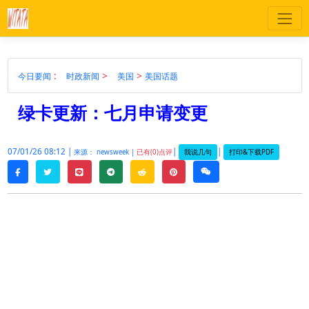
:
>
>
今日要闻
时政新闻
美国
美国话题
绿卡更新：七月申请变更
07/01/26 08:12 |
|
|
我说几句
打印&下载PDF
来源： newsweek |
已有(0)点评
twitter
line
telegram
reddit
pinterest
weixin
facebook