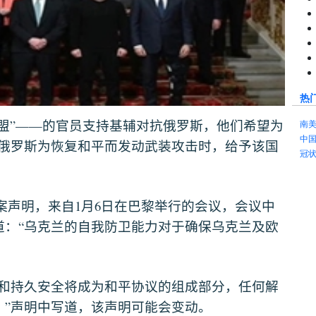
热
”——
盟
的官员支持基辅对抗俄罗斯，他们希望为
南
中
俄罗斯为恢复和平而发动武装攻击时，给予该国
冠
1
6
案声明，来自
月
日在巴黎举行的会议，会议中
“
道：
乌克兰的自我防卫能力对于确保乌克兰及欧
和持久安全将成为和平协议的组成部分，任何解
”
，
声明中写道，该声明可能会变动。