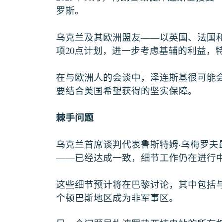
罗斯。
——
乌克兰及其欧洲盟友
以英国、法国
20
项
点计划，进一步考虑基辅的利益，
在与欧洲人的会谈中，泽连斯基很可能
要结合美国希望获得的坚实保障。
棘手问题
·
乌克兰首席谈判代表鲁斯特姆
乌梅罗夫
——
已经达成一致，细节工作仍在进行
这些细节预计将在巴黎讨论，其中包括
个顿巴斯地区成为非军事区。