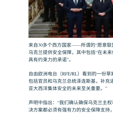
30
——
“
来自
多个西方国家
所谓的
愿意联
“
乌克兰提供安全保障，其中包括
在未来
”
具有约束力的承诺
。
RFE/RL
自由欧洲电台（
）看到的一份草
包括官员和乌克兰总统泽连斯基，补充
”
亚大西洋集体安全的未来至关重要。
“
声明中指出：
我们确认确保乌克兰主权
决方案都必须有强有力的安全保障支持