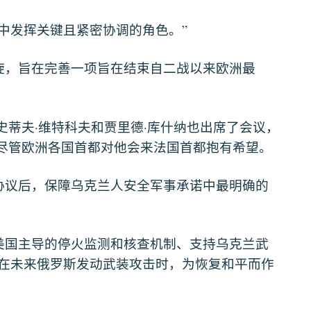
”
中发挥关键且紧密协调的角色。
旋，旨在完善一项旨在结束自二战以来欧洲最
·
·
史蒂夫
维特科夫和贾里德
库什纳也出席了会议，
尽管欧洲各国首都对他会来法国首都抱有希望。
协议后，保障乌克兰人安全军事承诺中最明确的
美国主导的停火监测和核查机制、支持乌克兰武
在未来俄罗斯发动武装攻击时，为恢复和平而作