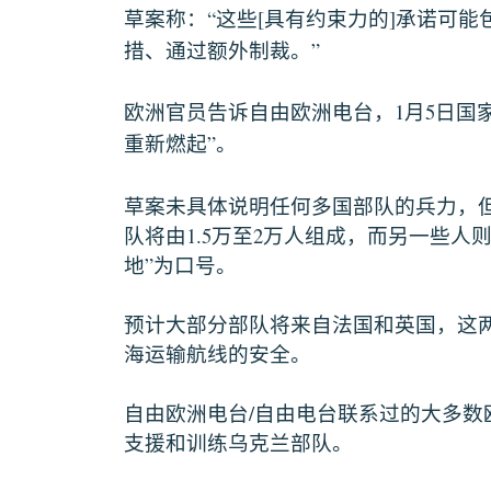
“
[
]
草案称：
这些
具有约束力的
承诺可能
”
措、通过额外制裁。
1
5
欧洲官员告诉自由欧洲电台，
月
日国
”
重新燃起
。
草案未具体说明任何多国部队的兵力，
1.5
2
队将由
万至
万人组成，而另一些人
”
地
为口号。
预计大部分部队将来自法国和英国，这
海运输航线的安全。
/
自由欧洲电台
自由电台联系过的大多数
支援和训练乌克兰部队。