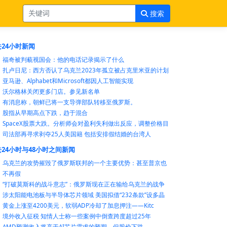
搜索
24小时新闻
福奇被判藐视国会：他的电话记录揭示了什么
扎卢日尼：西方否认了乌克兰2023年孤立被占克里米亚的计划
亚马逊、Alphabet和Microsoft都因人工智能实现
沃尔格林关闭更多门店。参见新名单
有消息称，朝鲜已将一支导弹部队转移至俄罗斯。
股指从早期高点下跌，趋于混合
SpaceX股票大跌。分析师会对盈利失利做出反应，调整价格目
司法部再寻求剥夺25人美国籍 包括安排假结婚的台湾人
24小时与48小时之间新闻
乌克兰的攻势摧毁了俄罗斯联邦的一个主要优势：甚至普京也
不再假
“打破莫斯科的战斗意志”：俄罗斯现在正在输给乌克兰的战争
涉太阳能电池板与半导体芯片领域 美国拟借“232条款”设多晶
黄金上涨至4200美元，软弱ADP冷却了加息押注——Kitc
境外收入征税 知情人士称一些案例中倒查跨度超过25年
AMD预测收入将高于AI芯片需求的预期，但股价下跌