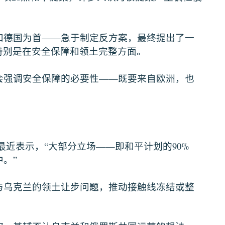
——
和德国为首
急于制定反方案，最终提出了一
特别是在安全保障和领土完整方面。
——
会强调安全保障的必要性
既要来自欧洲，也
“
——
90%
最近表示，
大部分立场
即和平计划的
”
中。
与乌克兰的领土让步问题，推动接触线冻结或整