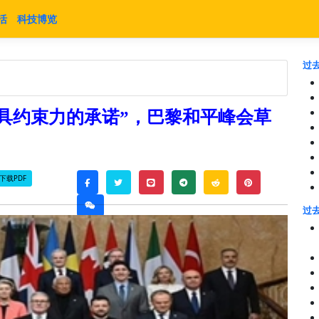
活
科技博览
过去
具约束力的承诺”，巴黎和平峰会草
下载PDF
twitter
line
telegram
reddit
pinterest
facebook
weixin
过去