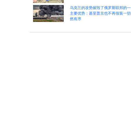
乌克兰的攻势摧毁了俄罗斯联邦的一
主要优势：甚至普京也不再假装一切
然有序
:
>
>
热点新闻
军事
战争
俄乌战争