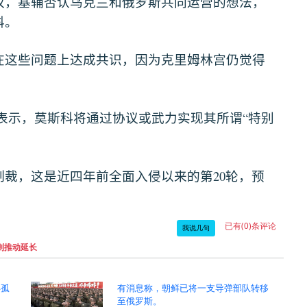
权，基辅否认乌克兰和俄罗斯共同运营的想法，
科。
在这些问题上达成共识，因为克里姆林宫仍觉得
“
表示，莫斯科将通过协议或武力实现其所谓
特别
20
制裁，这是近四年前全面入侵以来的第
轮，预
已有(0)条评论
我说几句
则推动延长
年孤
有消息称，朝鲜已将一支导弹部队转移
至俄罗斯。