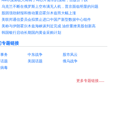
乌克兰不断在俄罗斯上空布满无人机，普京面临明显的问题
股因强劲财报和推动重启霍尔木兹而大幅上涨
美联邦通信委员会拟禁止进口中国产新型数据中心组件
美称与伊朗霍尔木兹海峡谈判近完成 油价重挫美股创新高
韩国银行启动长期国内黄金采购计划
门专题链接
美事务
中东战争
股市风云
国话题
美国话题
俄乌战争
状病毒
更多专题链接......