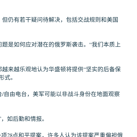
，但仍有若干疑问待解决，包括交战规则和美国
“
问题是如何应对潜在的俄罗斯袭击。
我们本质上
“
都越来越乐观地认为华盛顿将提供
坚实的后备保
形式。
/
台
自由电台，美军可能以非战斗身份在地面观察
”
，如后勤和情报。
28
一项
点和平提案，许多人认为该提案严重偏袒俄