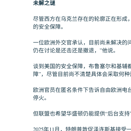
未解之谜
尽管西方在乌克兰存在的轮廓正在形成
的安全保障。
一位欧洲外交官承认，目前尚未解决的
”
仍在讨论是还击还是撤退，
他说。
谈到美国的安全保障，布鲁塞尔和基辅
”
障
，尽管目前尚不清楚具体会采取何种
欧洲官员在匿名条件下告诉自由欧洲电
停火。
“
但联盟也希望华盛顿仍能提供
后台支持
2025
11
年
月，特朗普敦促泽连斯基接受