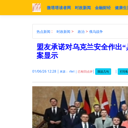
微塔塔读者网
时政新闻
金融财经
健康生
:
>
>
热点新闻
时政新闻
政治
俄乌战争
盟友承诺对乌克兰安全作出“
案显示
01/06/26 12:28 |
|
|
我说几句
打印&
来源： rferl |
已有(0)点评