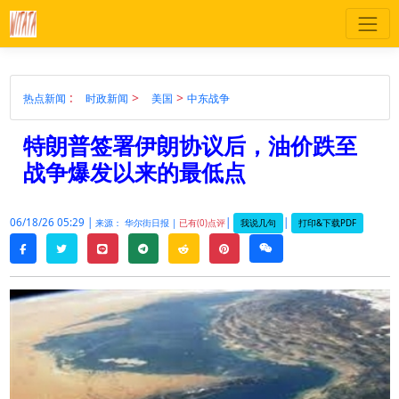
:
>
>
热点新闻
时政新闻
美国
中东战争
特朗普签署伊朗协议后，油价跌至
战争爆发以来的最低点
06/18/26 05:29 |
|
|
我说几句
打印&下载PDF
来源： 华尔街日报 |
已有(0)点评
twitter
line
telegram
reddit
pinterest
weixin
facebook