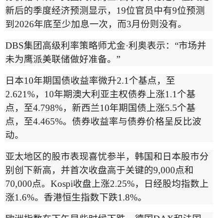
新后的季度经济预测显示，
19
位官员中有
9
位预测
到
2026
年底至少加息一次，而
3
月份则没有。
DBS
集团高级利率策略师尤金
·
利奥表示：
“
市场并
未为鹰派美联储做好准备。
”
日本
10
年期国债收益率微升
2.1
个基点，至
2.621%
，
10
年期澳大利亚主权债券上涨
1.1
个基
点，至
4.798%
，新西兰
10
年期国债上涨
5.5
个基
点，至
4.465%
。债券收益率与债券价格呈反比波
动。
亚太地区的股市表现喜忧参半，韩国和日本股市分
别创下新高，并首次收盘高于关键的
9,000
点和
70,000
点。
Kospi
收盘上涨
2.25%
，日经股均指数上
涨
1.6%
。香港恒生指数下跌
1.8%
。