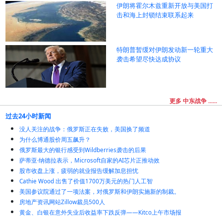
伊朗将霍尔木兹重新开放与美国打
击和海上封锁结束联系起来
特朗普暂缓对伊朗发动新一轮重大
袭击希望尽快达成协议
更多 中东战争 ......
过去24小时新闻
没人关注的战争：俄罗斯正在失败，美国换了频道
为什么博通股价周五飙升？
俄罗斯最大的银行感受到Wildberries袭击的后果
萨蒂亚·纳德拉表示，Microsoft自家的AI芯片正推动效
股市收盘上涨，疲弱的就业报告缓解加息担忧
Cathie Wood 出售了价值1700万美元的热门人工智
美国参议院通过了一项法案，对俄罗斯和伊朗实施新的制裁。
房地产资讯网站Zillow裁员500人
黄金、白银在意外失业后收益率下跌反弹——Kitco上午市场报