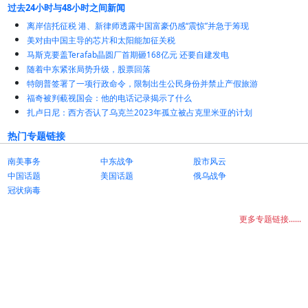
过去24小时与48小时之间新闻
离岸信托征税 港、新律师透露中国富豪仍感“震惊”并急于筹现
美对由中国主导的芯片和太阳能加征关税
马斯克要盖Terafab晶圆厂首期砸168亿元 还要自建发电
随着中东紧张局势升级，股票回落
特朗普签署了一项行政命令，限制出生公民身份并禁止产假旅游
福奇被判藐视国会：他的电话记录揭示了什么
扎卢日尼：西方否认了乌克兰2023年孤立被占克里米亚的计划
热门专题链接
南美事务
中东战争
股市风云
中国话题
美国话题
俄乌战争
冠状病毒
更多专题链接......