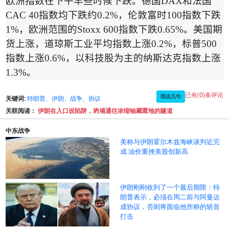
欧洲指数在下午早些时候下跌。德国
DAX
和法国
CAC 40
指数均下跌约
0.2%
，伦敦富时
100
指数下跌
1%
，欧洲范围的
Stoxx 600
指数下跌
0.65%
。美国期
货上涨，道琼斯工业平均指数上涨
0.2%
，标普
500
指数上涨
0.6%
，以科技股为主的纳斯达克指数上涨
1.3%
。
已有(0)条评论
我说几句
关键词:
特朗普、伊朗、战争、协议
关联阅读：
伊朗在入口设陷阱，坍塌通往浓缩铀藏匿地的隧道
中东战争
美称与伊朗霍尔木兹海峡谈判近完
成 油价重挫美股创新高
伊朗刚刚收到了一个最后期限：特
朗普表示，必须在周二前与阿曼达
成协议，否则将面临他所称的斩首
打击