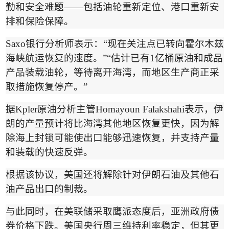
勤和安全难题
——
包括油轮重新定位、港口重新安
排和保险保障。
Saxo
银行分析师表示：
“
现在关注点已转向霍尔木兹
海峡航运恢复的速度。
”“
估计已有
1
亿桶原油和成品
产品装载油轮，等待离开海湾，而地区生产商正采
取措施恢复停产。
”
据
Kpler
原油分析主管
Homayoun Falakshahi
表示，伊
朗的产量预计将比海湾其他地区恢复更快，因为解
除海上封锁可能使出口能够迅速恢复，并支持产量
和装载的快速反弹。
根据该协议，美国还将解除针对伊朗石油及其他石
油产品出口的制裁。
与此同时，在美联储采取鹰派态度后，亚洲政府债
券价格下跌。美国央行周三维持利率稳定，但其更