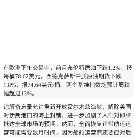
在欧洲下午交易中，前月布伦特原油下跌
1.2%
，报
每桶
78.62
美元，西德克萨斯中质原油期货下跌
1.8%
，报
74.64
美元
/
桶。两个基准指数均预计周跌
幅超过
13%
。
谅解备忘录允许重新开放霍尔木兹海峡，解除美国
对伊朗港口的海上封锁，进一步加剧了人们对即将
抵达全球市场的预期。然而，全面恢复正常航运运
营可能需要数月时间，因为船舶运营商还要应对后