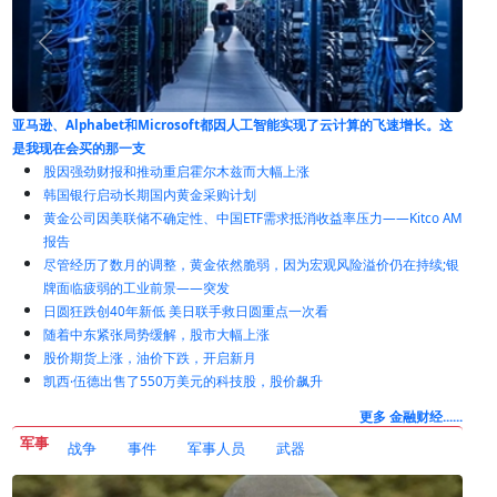
增长。这
股指从早期高点下跌，趋于混合
股因强劲财报和推动重启霍尔木兹而大幅上涨
韩国银行启动长期国内黄金采购计划
黄金公司因美联储不确定性、中国ETF需求抵消收益率压力——Kitco AM
报告
尽管经历了数月的调整，黄金依然脆弱，因为宏观风险溢价仍在持续;银
牌面临疲弱的工业前景——突发
日圆狂跌创40年新低 美日联手救日圆重点一次看
随着中东紧张局势缓解，股市大幅上涨
股价期货上涨，油价下跌，开启新月
凯西·伍德出售了550万美元的科技股，股价飙升
更多 金融财经......
军事
战争
事件
军事人员
武器