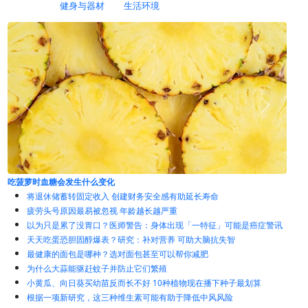
健身与器材
生活环境
每天吃蓝莓时，你的身体会发生什么
将退休储蓄转固定收入 创建财务安全感有助延长寿命
疲劳头号原因最易被忽视 年龄越长越严重
以为只是累了没胃口？医师警告：身体出现「一特征」可能是癌症警讯
天天吃蛋恐胆固醇爆表？研究：补对营养 可助大脑抗失智
最健康的面包是哪种？选对面包甚至可以帮你减肥
为什么大蒜能驱赶蚊子并防止它们繁殖
小黄瓜、向日葵买幼苗反而长不好 10种植物现在播下种子最划算
根据一项新研究，这三种维生素可能有助于降低中风风险