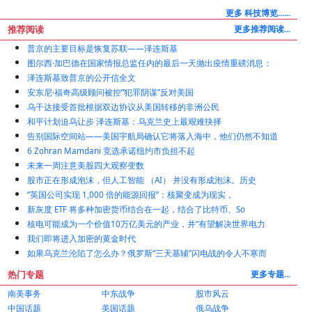
英美烟草集团推动AI转型 9000个职位受影响
更多 科技博览......
推荐阅读
更多推荐阅读...
普京的主要目标是恢复苏联——泽连斯基
图尔西·加巴德在国家情报总监任内的最后一天抛出疫情重磅消息：
泽连斯基致普京的公开信全文
安东尼·福奇高级顾问被控“犯罪阴谋”反对美国
乌干达接受首批根据双边协议从美国转移的非洲公民
和平计划迫乌让步 泽连斯基：乌克兰史上最艰难抉择
告别国际空间站——美国宇航局确认它将落入海中，他们仍然不知道
6 Zohran Mamdani 竞选承诺纽约市负担不起
未来一周注意美股四大观察变数
股市正在形成泡沫，但人工智能 （AI） 并没有形成泡沫。历史
“英国公司实现 1,000 倍的能源回报”：核聚变成为现实，
新灰度 ETF 将多种加密货币结合在一起，结合了比特币、So
核电可能成为一个价值10万亿美元的产业，并“有望解决世界电力
我们即将进入加密的黄金时代
如果乌克兰沦陷了怎么办？俄罗斯“三天基辅”闪电战的令人不寒而
热门专题
更多专题...
南美事务
中东战争
股市风云