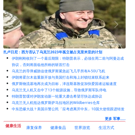
有消息称，朝鲜已将一支导弹部队转移至俄罗斯。
伊朗刚刚收到了一个最后期限：特朗普表示，必须在周二前与阿曼达成
协议，否则将面临他所称的斩首打击
乌克兰的导弹威胁迫使俄罗斯紧急起飞几乎所有A-50U飞机
伊朗将霍尔木兹重新开放与美国打击和海上封锁结束联系起来
俄罗斯物流基地再次成为目标，泽连斯基敦促加快爱国者运输速度
乌克兰无人机又击中了13个能源设施，导致俄罗斯军队停电
特朗普暂缓对伊朗发动新一轮重大袭击希望尽快达成协议
乌克兰无人机抵达俄罗斯萨马拉地区的Wildberries仓库
中东恐爆大战？美国示警公民「应考虑离开中东」10国大使馆跟进转发
更多 军事......
健康生活
康复保养
健康食品
世界游览
生活方式