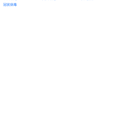
中国话题
美国话题
俄乌战争
冠状病毒