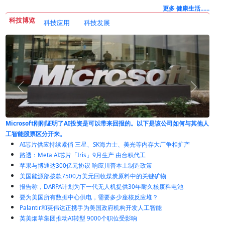
更多 健康生活......
科技博览
科技应用
科技发展
与其他人
全球煤炭消费创下纪录，尽管煤炭发电正在减少
AI芯片供应持续紧俏 三星、SK海力士、美光等内存大厂争相扩产
路透：Meta AI芯片「Iris」9月生产 由台积代工
苹果与博通达300亿元协议 响应川普本土制造政策
美国能源部拨款7500万美元回收煤炭原料中的关键矿物
报告称，DARPA计划为下一代无人机提供30年耐久核废料电池
要为美国所有数据中心供电，需要多少座核反应堆？
Palantir和英伟达正携手为美国政府机构开发人工智能