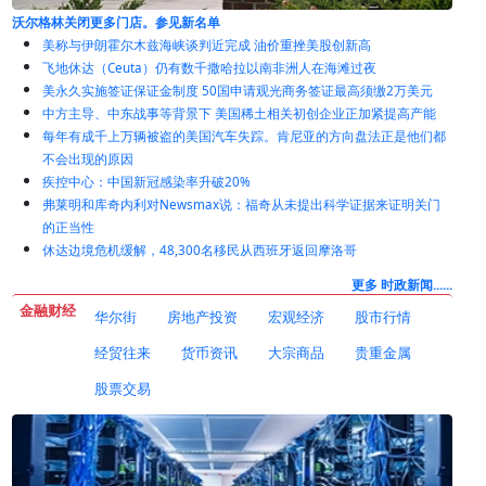
美称与伊朗霍尔木兹海峡谈判近完成 油价重挫美股创新高
飞地休达（Ceuta）仍有数千撒哈拉以南非洲人在海滩过夜
美永久实施签证保证金制度 50国申请观光商务签证最高须缴2万美元
中方主导、中东战事等背景下 美国稀土相关初创企业正加紧提高产能
每年有成千上万辆被盗的美国汽车失踪。肯尼亚的方向盘法正是他们都
不会出现的原因
疾控中心：中国新冠感染率升破20%
弗莱明和库奇内利对Newsmax说：福奇从未提出科学证据来证明关门
的正当性
休达边境危机缓解，48,300名移民从西班牙返回摩洛哥
更多 时政新闻......
金融财经
华尔街
房地产投资
宏观经济
股市行情
经贸往来
货币资讯
大宗商品
贵重金属
股票交易