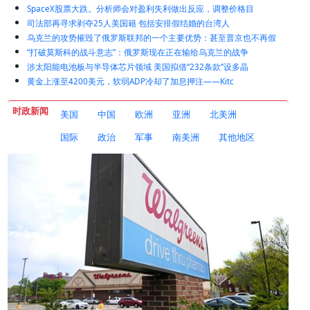
SpaceX股票大跌。分析师会对盈利失利做出反应，调整价格目
司法部再寻求剥夺25人美国籍 包括安排假结婚的台湾人
乌克兰的攻势摧毁了俄罗斯联邦的一个主要优势：甚至普京也不再假
“打破莫斯科的战斗意志”：俄罗斯现在正在输给乌克兰的战争
涉太阳能电池板与半导体芯片领域 美国拟借“232条款”设多晶
黄金上涨至4200美元，软弱ADP冷却了加息押注——Kitc
时政新闻
美国
中国
欧洲
亚洲
北美洲
国际
政治
军事
南美洲
其他地区
司法部再寻求剥夺25人美国籍 包括安排假结婚的台湾人